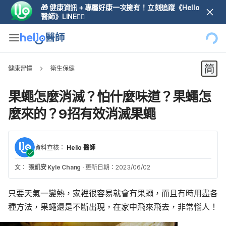
🎁 健康資訊 + 專屬好康一次擁有！立刻追蹤《Hello
醫師》LINE👆🏼
健康習慣
衛生保健
果蠅怎麼消滅？怕什麼味道？果蠅怎
麼來的？9招有效消滅果蠅
資料查核：
Hello 醫師
文：
張凱安 Kyle Chang
·
更新日期：2023/06/02
只要天氣一變熱，家裡很容易就會有果蠅，而且有時用盡各
種方法，果蠅還是不斷出現，在家中飛來飛去，非常惱人！