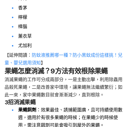
香茅
檸檬
樟腦
薰衣草
尤加利
【延伸閱讀：
防蚊液推薦哪一種？防小黑蚊成份這樣挑！兒
童、嬰兒選用須知
】
果蠅怎麼消滅？9方法有效根除果蠅
消滅果蠅的工作可分成兩部分，一是主動出擊，利用除蟲用
品殺死果蠅，二是改善家中環境，讓果蠅無法繼續繁衍；如
此一來，家中果蠅數目就會漸漸減少，直到根除。
3招消滅果蠅
果蠅餌劑
：效果最佳、誘捕範圍廣，且可持續使用數
週，適用於有很多果蠅的時候；在果蠅少的時候使
用，需注意餌劑可能會吸引到屋外的果蠅。