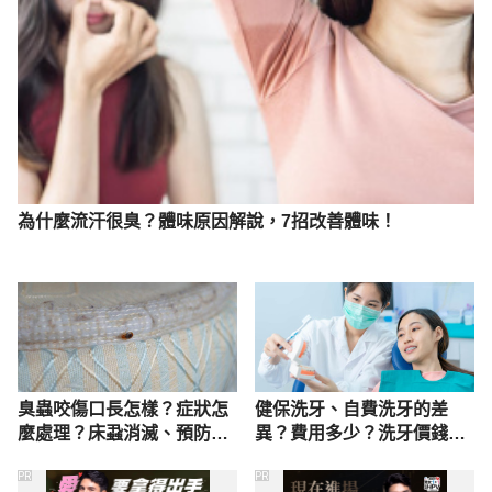
為什麼流汗很臭？體味原因解說，7招改善體味！
臭蟲咬傷口長怎樣？症狀怎
健保洗牙、自費洗牙的差
麼處理？床蝨消滅、預防方
異？費用多少？洗牙價錢、
法公開
補助對象公開
PR
PR