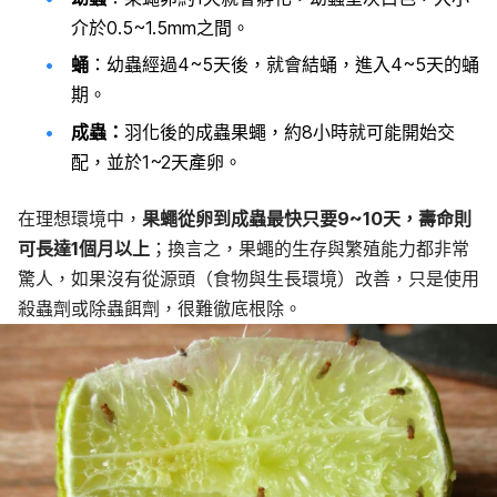
介於0.5~1.5mm之間。
蛹
：幼蟲經過4~5天後，就會結蛹，進入4~5天的蛹
期。
成蟲：
羽化後的成蟲果蠅，約8小時就可能開始交
配，並於1~2天產卵。
在理想環境中，
果蠅從卵到成蟲最快只要9~10天，壽命則
可長達1個月以上
；換言之，果蠅的生存與繁殖能力都非常
驚人，如果沒有從源頭（食物與生長環境）改善，只是使用
殺蟲劑或除蟲餌劑，很難徹底根除。