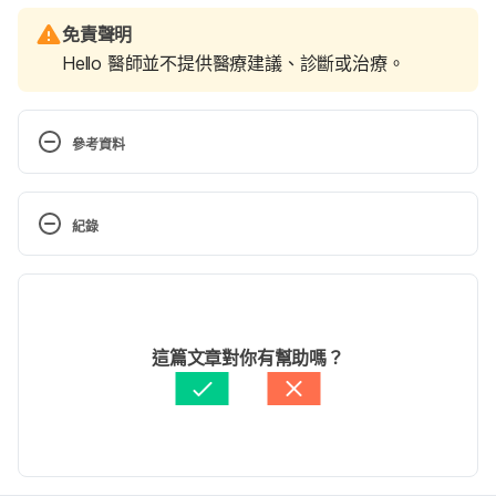
免責聲明
Hello 醫師並不提供醫療建議、診斷或治療。
參考資料
果蠅（國立科學博物館）
http://dobug.nmns.edu.tw/home-
紀錄
pests/insects/C005/
 Accessed June 1, 2023
現行版本
消滅惱人果蠅？別急，先瞧瞧果蠅在遺傳學上的貢獻
（國立科學暨技術委員中心）
2023/06/02
https://scitechvista.nat.gov.tw/Article/c000003/det
文： 
張凱安 Kyle Chang
這篇文章對你有幫助嗎？
ail?ID=33c97506-6e73-41f6-a4dc-
資料查核：
Hello 醫師
da67d7039583
 Accessed June 1, 2023
由 
張凱安 Kyle Chang
 更新
The Natural History of Model Organisms: The 
secret lives of Drosophila flies（eLife）