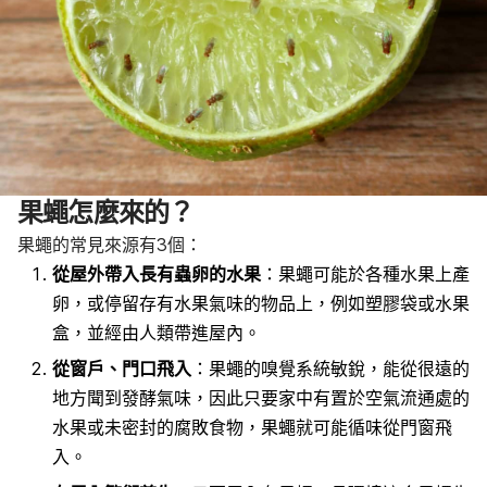
果蠅怎麼來的？
果蠅的常見來源有3個：
從屋外帶入長有蟲卵的水果
：果蠅可能於各種水果上產
卵，或停留存有水果氣味的物品上，例如塑膠袋或水果
盒，並經由人類帶進屋內。
從窗戶、門口飛入
：果蠅的嗅覺系統敏銳，能從很遠的
地方聞到發酵氣味，因此只要家中有置於空氣流通處的
水果或未密封的腐敗食物，果蠅就可能循味從門窗飛
入。