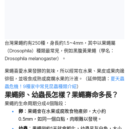
台灣果蠅約有250種，身長約1.5~4mm，其中以果蠅屬
（Drosophila）種類最常見，例如黑腹黃果蠅（學名：
Drosophila melanogaster）。
果蠅喜愛水果發酵的氣味，所以經常在水果、果皮或果肉邊
徘徊，並吸食成熟或腐爛水果的汁液。（延伸閱讀：
夏天蟲
蟲危機！9種家中常見昆蟲種類介紹
）
果蠅卵、幼蟲長怎樣？果蠅壽命多長？
果蠅的生命周期分成4個階段：
卵
：果蠅會在水果或腐敗食物產卵，大小約
0.5mm，如同一個白點，肉眼難以發現。
幼蟲
：果蠅卵約1天就會孵化，幼蟲呈灰白色，大小