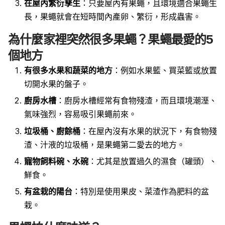
在屋內繁衍孳生
：只要屋內有果蠅，且環境適合果蠅生
長，果蠅就會在短時間內產卵、繁衍，形成蟲害。
為什麼家裡突然很多果蠅？果蠅最愛的5
個地方
有很多水果和蔬菜的地方
：例如水果籃、買菜籃或放置
切開水果的盤子。
廚房水槽
：廚房水槽經常有食物殘渣，而且環境潮溼、
氣味強烈，容易吸引果蠅前來。
垃圾桶、廚餘桶
：在屋內沒有水果的狀況下，有食物殘
渣、汁液的垃圾桶，是果蠅第二愛去的地方。
寵物飼料碗、水碗
：尤其是放置過久的濕食（罐頭）、
鮮食。
有盆栽的陽台
：特別是使用果皮、菜渣作為肥料的盆
栽。