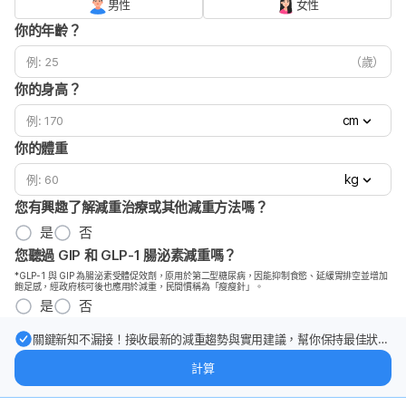
男性
女性
你的年齡？
（歲）
你的身高？
cm
你的體重
kg
您有興趣了解減重治療或其他減重方法嗎？
是
否
您聽過 GIP 和 GLP-1 腸泌素減重嗎？
*GLP-1 與 GIP 為腸泌素受體促效劑，原用於第二型糖尿病，因能抑制食慾、延緩胃排空並增加
飽足感，經政府核可後也應用於減重，民間慣稱為「瘦瘦針」。
是
否
關鍵新知不漏接！接收最新的減重趨勢與實用建議，幫你保持最佳狀
態。
計算