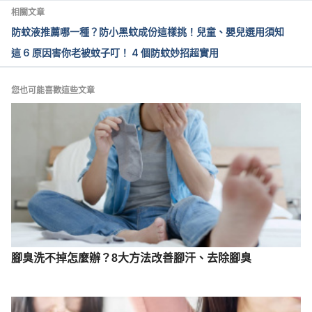
https://elifesciences.org/articles/06793
 Accessed 
相關文章
June 1, 2023
防蚊液推薦哪一種？防小黑蚊成份這樣挑！兒童、嬰兒選用須知
這 6 原因害你老被蚊子叮！ 4 個防蚊妙招超實用
Drosophila melanogaster（Animal Diversity）
https://animaldiversity.org/accounts/Drosophila_mel
anogaster/
 Accessed June 1, 2023
您也可能喜歡這些文章
腳臭洗不掉怎麼辦？8大方法改善腳汗、去除腳臭