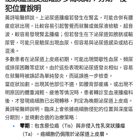
犯位置說明
黃詩喻醫師說，上泌尿道腫瘤若發生在腎盂，可能合併有腰
痠症狀出現，比較容易引起警覺而就醫或做尿液檢驗、超音
波，較容易發現腎盂腫瘤；但若發生在下泌尿道如膀胱或輸
尿管，可能只是驗尿出現血尿，但容易與泌尿道感染或結石
混淆。
多數患者在泌尿道上皮癌初期，可能出現間歇性血尿、頻尿
或排尿困難等症狀。由於這些表現和泌尿道發炎相似，容易
在就醫時被誤認為單純發炎，而延誤進一步檢查。
當症狀加劇，出現其他部位不適，如腰背部痠痛，或出現不
明原因的體重減輕、疲倦等情況時，患者轉診至血液腫瘤科
後，才發現癌細胞已出現轉移，判定為晚期泌尿道上皮癌。
黃詩喻醫師說明，臨床上會依據癌細胞侵犯的位置與深度區
分期別，並規劃合適的治療策略：
零期
：包含原位癌（Tis）與非侵入性乳突狀腫瘤
（Ta），癌細胞仍侷限於泌尿道上皮層。