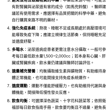
有對腎臟與泌尿道有害的成分（如馬兜鈴酸）。醫師建
議若有使用需求，應選擇有品質把關的科學中藥，避免
自行購買來路不明的藥材。
強化免疫系統
：熬夜、睡眠不足或長期處於高壓環境可
能導致免疫下降；應建立規律生活節奏，保持睡眠充足
並適度紓壓。
多喝水
：泌尿道病症患者更需注意水分攝取。一般可參
考每日最低飲水量1,500~2,000cc；若本身有心臟、肝
臟或腎臟疾病，飲水量仍建議與醫師討論評估。
適量補充營養
：均衡攝取維生素與礦物質，有助維持身
體正常機能，也可能間接支持免疫系統運作。
適度運動
：運動不僅能舒緩壓力，也有助維持代謝與身
體機能，間接降低慢性發炎反應。
飲食均衡
：可選擇深色蔬菜、十字花科蔬菜等；依照衛
福部每日飲食指南手冊，飲食要均衡且不過量，避免長