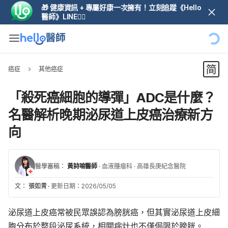
🎁 健康資訊 + 專屬好康一次擁有！立刻追蹤《Hello
醫師》LINE👆🏼
癌症
其他癌症
「殺死癌細胞的導彈」ADC是什麼？
名醫解析晚期泌尿道上皮癌治療新方
向
醫學審稿：
黃詩喻醫師
·
血液腫瘤科
·
高雄長庚紀念醫院
文：
張如青
·
更新日期：2026/05/05
泌尿道上皮癌常被民眾誤認為膀胱癌，但其實泌尿道上皮細
胞分布於整段泌尿系統，相關病灶也不僅侷限於膀胱。