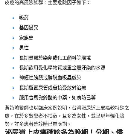
皮癌的高風險族群。主要危險因子如下：
吸菸
基因變異
家族史
男性
長期暴露於染劑或化工顏料等環境
長期飲用受化學物質或重金屬汙染的水源
神經性膀胱或膀胱血吸蟲感染
長期留置尿管或曾接受放射治療
服用含馬兜鈴酸的中藥，如廣防己等
黃詩喻醫師也以臨床案例說明，台灣泌尿道上皮癌較特殊之
處，在於多數患者不抽菸，且多為女性，並呈現年輕化趨
勢，許多患者確診時已屬晚期。
泌尿道上皮癌確診多為晚期！分期、侵