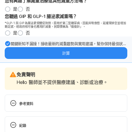
您有興趣了解減重治療或其他減重方法嗎？
是
否
您聽過 GIP 和 GLP-1 腸泌素減重嗎？
*GLP-1 與 GIP 為腸泌素受體促效劑，原用於第二型糖尿病，因能抑制食慾、延緩胃排空並增加
飽足感，經政府核可後也應用於減重，民間慣稱為「瘦瘦針」。
是
否
關鍵新知不漏接！接收最新的減重趨勢與實用建議，幫你保持最佳狀
態。
計算
免責聲明
Hello 醫師並不提供醫療建議、診斷或治療。
參考資料
泌室大逃脫－認識泌尿道上皮癌衛教手冊（台灣泌尿
腫瘤醫學會） 
https://tuoa.org.tw/uploads/泌尿道上
紀錄
皮癌手冊.pdf
 Accessed Mar 12, 2026