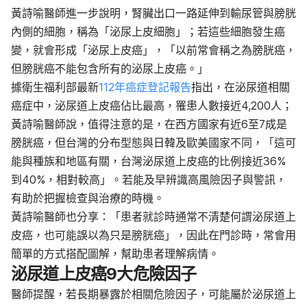
黃詩喻醫師進一步說明，腎臟出口一路延伸到輸尿管與膀胱
內側的細胞，稱為「泌尿上皮細胞」；若這些細胞發生癌
變，就會形成「泌尿上皮癌」，「以前常會稱之為膀胱癌，
但膀胱癌不能包含所有的泌尿上皮癌。」
據衛生福利部最新
112年癌症登記報告
指出，在泌尿道相關
癌症中，泌尿道上皮癌佔比最高，罹患人數接近4,200人；
黃詩喻醫師說，值得注意的是，在西方國家有近6至7成是
膀胱癌，但台灣的分布型態與日韓及歐美國家不同，「這可
能與種族和地區有關，台灣泌尿道上皮癌的比例接近36%
到40%，相對較高」。若能及早辨識高風險因子與警訊，
有助於把握檢查與治療的時機。
黃詩喻醫師也分享：「患者就診時通常不清楚何謂泌尿道上
皮癌，也可能誤以為只是膀胱癌」，因此在門診時，常會用
簡單的方式搭配圖解，幫助患者理解病情。
泌尿道上皮癌9大危險因子
醫師提醒，若長期暴露於相關危險因子，可能屬於泌尿道上