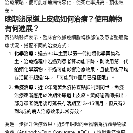
治療策略，便可能加速病情惡化，使死亡率提高、預後較
差。
晚期泌尿道上皮癌如何治療？使用藥物
有何進展？
黃詩喻醫師表示，臨床會依據癌細胞轉移部位及患者整體健
康狀況，搭配不同的治療方式：
化學治療
：過去30年主要以第一代鉑類化學藥物為
主，治療過程中若遇到患者腎功能下降，則改用第二代
鉑類化學藥物，不過可能影響治療效果，且使用後平均
存活期不超過1年，「可能到11個月已是極限」。
免疫治療
：近10年隨著免疫檢查點抑制劑問世，免疫
治療逐漸應用於晚期泌尿道上皮癌。黃詩喻醫師指出，
部分患者使用後可延長存活期至13~15個月，但只有2
到3成的病人治療效果非常有效。
為進一步提升治療效果，近5年崛起的藥物稱為抗體藥物複
合體（Antibody–Drug Conjugate, ADC），透過免疫治療