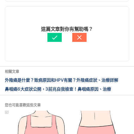
現行版本
中華民國112年癌症登記報告（衛生福利部國民健康
署） 
2026/05/05
https://www.hpa.gov.tw/Pages/ashx/GetFile.ashx?
文： 
張如青
這篇文章對你有幫助嗎？
lang=c&type=1&sid=19b0fbcde39a4e4da6252552
醫學審稿：
黃詩喻醫師
cafe6176
 Accessed Mar 12, 2026
由 
周士閔
 更新
膀胱癌或泌尿上皮癌  飲食叮嚀篇（臺大醫院泌尿部、
臺灣楓城泌尿學會）
https://www.tmua.org.tw/storage/health/65/68.pdf
相關文章
?v=20250102134742
 Accessed Mar 12, 2026 
外陰癌是什麼？致病原因和HPV有關？外陰癌症狀、治療詳解
鼻咽癌6大症狀公開，3前兆自我檢查！鼻咽癌原因、治療
血尿勿輕忽：台灣高發生率的「上泌尿道上皮癌」
（成大醫院健康管理中心）
https://hmc.hosp.ncku.edu.tw/%E6%9C%80%E6%9
您也可能喜歡這些文章
6%B0%E6%B6%88%E6%81%AF/%E6%9C%80%E6
PR
%96%B0%E6%B6%88%E6%81%AF%E6%96%87%
E7%AB%A02/
 Accessed Mar 12, 2026