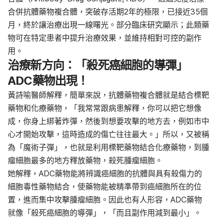
合併抗體藥物複合體，突破存活期2年的極限，已接近35個
月，終於讓治療出現一線曙光。部分臨床研究顯示；此類藥
物可在特定患者中提升治療效果，並維持相對可控的副作
用。
治療新方向：「殺死癌細胞的導彈」
ADC藥物出現！
黃詩喻醫師解釋，簡單來說，抗體藥物複合體就是結合標靶
藥物和化療藥物，「我常常跟病患解釋，你可以把它想像
成，你身上綁著炸彈，然後到想要攻擊的地方去，例如市中
心才開始攻擊，這時造成的傷亡往往最大。」所以，又被稱
為「魔術子彈」，也就是利用標靶藥物結合化療藥物，到腫
瘤細胞最多的地方釋放藥物，殺死腫瘤細胞。
她解釋，ADC藥物能將辨識癌細胞的抗體與具有殺傷力的
細胞毒性藥物結合，使藥物能被精準帶到癌細胞所在的位
置，進而集中攻擊腫瘤細胞。因此也有人形容，ADC藥物
就像「殺死癌細胞的導彈」，「而且副作用減到最小」。