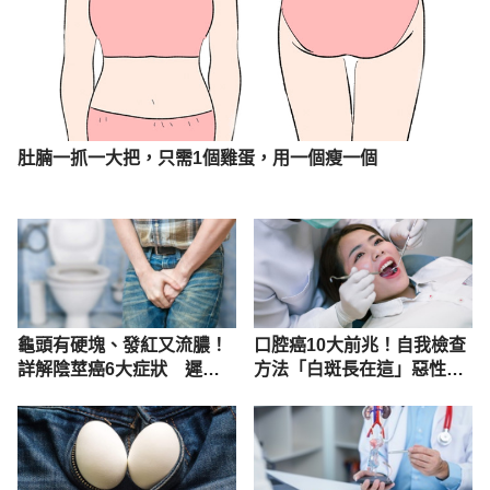
肚腩一抓一大把，只需1個雞蛋，用一個瘦一個
龜頭有硬塊、發紅又流膿！
口腔癌10大前兆！自我檢查
詳解陰莖癌6大症狀 遲就
方法「白斑長在這」惡性腫
醫小心陰莖不保！
瘤機率最高