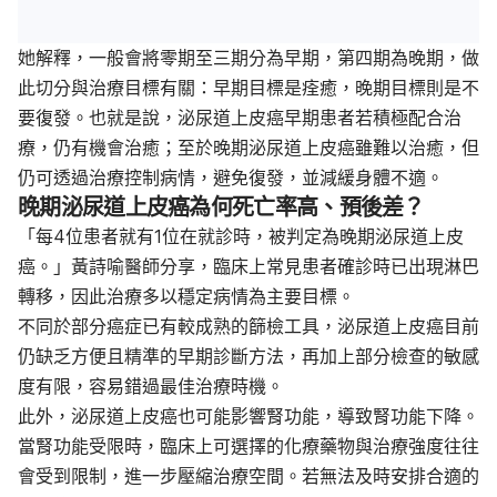
她解釋，一般會將零期至三期分為早期，第四期為晚期，做
此切分與治療目標有關：早期目標是痊癒，晚期目標則是不
要復發。也就是說，泌尿道上皮癌早期患者若積極配合治
療，仍有機會治癒；至於晚期泌尿道上皮癌雖難以治癒，但
仍可透過治療控制病情，避免復發，並減緩身體不適。
晚期泌尿道上皮癌為何死亡率高、預後差？
「每4位患者就有1位在就診時，被判定為晚期泌尿道上皮
癌。」黃詩喻醫師分享，臨床上常見患者確診時已出現淋巴
轉移，因此治療多以穩定病情為主要目標。
不同於部分癌症已有較成熟的篩檢工具，泌尿道上皮癌目前
仍缺乏方便且精準的早期診斷方法，再加上部分檢查的敏感
度有限，容易錯過最佳治療時機。
此外，泌尿道上皮癌也可能影響腎功能，導致腎功能下降。
當腎功能受限時，臨床上可選擇的化療藥物與治療強度往往
會受到限制，進一步壓縮治療空間。若無法及時安排合適的