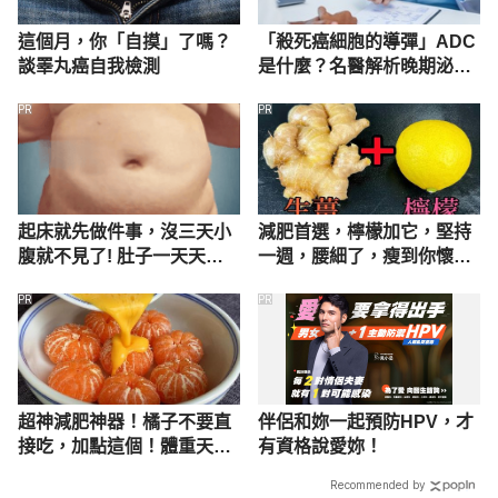
這個月，你「自摸」了嗎？
「殺死癌細胞的導彈」ADC
談睪丸癌自我檢測
是什麼？名醫解析晚期泌尿
道上皮癌治療新方向
PR
PR
起床就先做件事，沒三天小
減肥首選，檸檬加它，堅持
腹就不見了! 肚子一天天變
一週，腰細了，瘦到你懷疑
小！
人生
PR
PR
超神減肥神器！橘子不要直
伴侶和妳一起預防HPV，才
接吃，加點這個！體重天天
有資格說愛妳！
下降
Recommended by