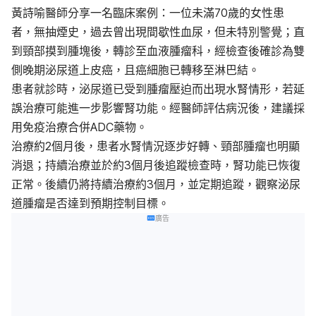
黃詩喻醫師分享一名臨床案例：一位未滿70歲的女性患
者，無抽煙史，過去曾出現間歇性血尿，但未特別警覺；直
到頸部摸到腫塊後，轉診至血液腫瘤科，經檢查後確診為雙
側晚期泌尿道上皮癌，且癌細胞已轉移至淋巴結。
患者就診時，泌尿道已受到腫瘤壓迫而出現水腎情形，若延
誤治療可能進一步影響腎功能。經醫師評估病況後，建議採
用免疫治療合併ADC藥物。
治療約2個月後，患者水腎情況逐步好轉、頸部腫瘤也明顯
消退；持續治療並於約3個月後追蹤檢查時，腎功能已恢復
正常。後續仍將持續治療約3個月，並定期追蹤，觀察泌尿
道腫瘤是否達到預期控制目標。
廣告