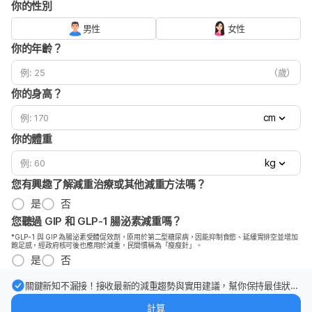
你的性別
男性
女性
你的年齡？
（歲）
你的身高？
cm
你的體重
kg
您有興趣了解減重治療或其他減重方法嗎？
是
否
您聽過 GIP 和 GLP-1 腸泌素減重嗎？
*GLP-1 與 GIP 為腸泌素受體促效劑，原用於第二型糖尿病，因能抑制食慾、延緩胃排空並增加
飽足感，經政府核可後也應用於減重，民間慣稱為「瘦瘦針」。
是
否
關鍵新知不漏接！接收最新的減重趨勢與實用建議，幫你保持最佳狀
態。
計算