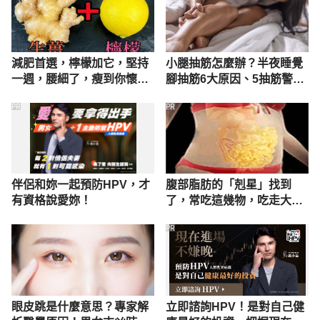
減肥首選，檸檬加它，堅持
小腿抽筋怎麼辦？半夜睡覺
一週，腰細了，瘦到你懷疑
腳抽筋6大原因、5抽筋警訊
人生
公開
PR
PR
伴侶和妳一起預防HPV，才
腹部脂肪的「剋星」找到
有資格說愛妳！
了，常吃這幾物，吃走大肚
囊，瘦出小蠻腰
PR
眼皮跳是什麼意思？專家解
立即諮詢HPV！是對自己健