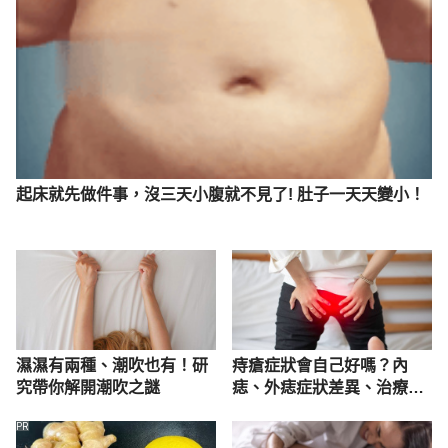
起床就先做件事，沒三天小腹就不見了! 肚子一天天變小！
濕濕有兩種、潮吹也有！研
痔瘡症狀會自己好嗎？內
究帶你解開潮吹之謎
痣、外痣症狀差異、治療看
什麼科一次懂
PR