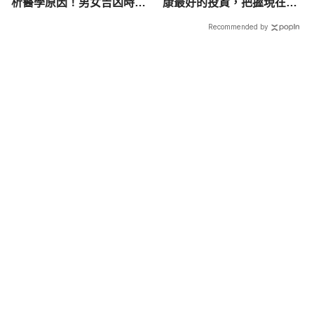
析醫學原因！男女吉凶時辰
康最好的投資，把握現在不
圖解
嫌晚！
Recommended by
載入中