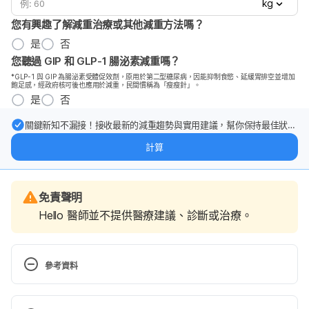
kg
您有興趣了解減重治療或其他減重方法嗎？
是
否
您聽過 GIP 和 GLP-1 腸泌素減重嗎？
*GLP-1 與 GIP 為腸泌素受體促效劑，原用於第二型糖尿病，因能抑制食慾、延緩胃排空並增加
飽足感，經政府核可後也應用於減重，民間慣稱為「瘦瘦針」。
是
否
關鍵新知不漏接！接收最新的減重趨勢與實用建議，幫你保持最佳狀
態。
計算
免責聲明
Hello 醫師並不提供醫療建議、診斷或治療。
參考資料
Tadalafil. 
https://medlineplus.gov/druginfo/meds/a604008.ht