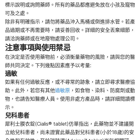
標示說明或詢問藥師。所有的藥品都應避免放在小孩及寵物
可及之處。
除非有明確指示，請勿將藥品沖入馬桶或倒進排水管。若產
品過期或不再需要時，請妥善回收。詳細的安全丟棄細節，
請洽詢藥師或在地廢物處理公司。
注意事項與使用禁忌
在決定是否使用藥物前，必須衡量藥物的風險，請與您的醫
師共同決定。下列幾點因素應予以考量:
過敏
如果有任何過敏反應，或不尋常的跡象，請立即尋求醫療協
助。此外，若您有其他
過敏原
，如食物、染料、防腐劑或動
物，也請告知醫療人員。使用非處方產品時，請詳細閱讀標
示。
兒科患者
犀利士膜衣錠(Cialis® tablet)仿單指出，此藥物並不建議開
立給兒科患者，尚未證實此藥品對兒科患者(小於18歲)的安