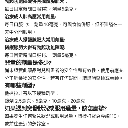
勃起功能障礙併有攝護腺肥大：
每日固定時間口服1次，劑量5毫克。
治療成人肺高壓常用劑量:
每日口服1次，劑量40毫克，可與食物併服，但不建議在一
天中分開服用。
治療成人攝護腺肥大常用劑量:
攝護腺肥大併有勃起功能障礙:
每日固定時間口服1次，劑量5毫克。
兒童的劑量是多少?
尚未證實此藥品對兒科患者的安全性和有效性，使用前應充
分了解藥物的安全性，若有任何疑問，請諮詢醫師或藥師。
有哪些劑型?
他達拉非有以下幾種劑型：
錠劑 2.5毫克、5毫克、10毫克、20毫克
如果遇到突發狀況或服用過量，該怎麼辦?
如果發生任何緊急狀況或服用過量，請撥打緊急專線119，
或前往最近的急診室。