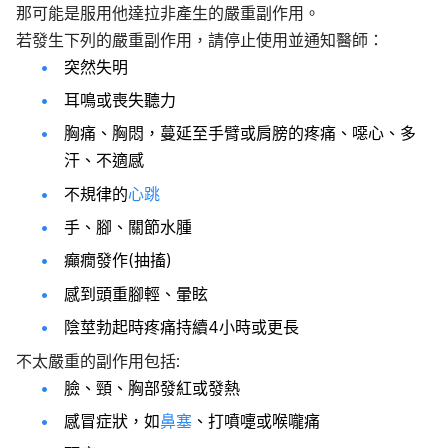
那可能是服用他達拉非產生的嚴重副作用。
若發生下列的嚴重副作用，請停止使用並通知醫師：
突然失明
耳鳴或喪失聽力
胸痛、胸悶，蔓延至手臂或肩膀的疼痛、噁心、多
汗、不適感
不規律的
心跳
手、腳、關節水腫
癲癇發作(抽搐)
感到頭重腳輕、暈眩
陰莖勃起時疼痛持續4小時或更長
不太嚴重的副作用包括:
臉、頸、胸部發紅或發熱
感冒症狀，如
鼻塞
、打噴嚏或喉嚨痛