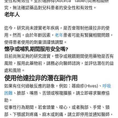
全性和有效性。至於瑞肺得(Adcirca™ tablet)尚無相關研
究，無法確認藥品對兒科患者的安全性和有效性。
老年人
迄今，研究尚未證實老年疾病，是否會限制他達拉非的使
用。然而，由於年齡因素，
老年
患者可能有腎臟相關問題，
使得患者使用的劑量須謹慎調整。
懷孕或哺乳期間服用安全嗎?
目前尚無足夠的研究證實，懷孕或親餵期間使用藥物是否有
風險，服用此藥物前，請務必向醫師諮詢，並評估潛在的益
處和風險。
使用他達拉非的潛在副作用
如果有任何過敏反應的跡象，例如
：
蕁麻疹(Hives)、
呼吸
困難
、臉部、嘴唇、舌頭或喉嚨腫脹，請立即尋求醫療協
助。
從事性行為期間，若會頭暈、噁心，或者胸部、手臂、頸
部、下顎感到疼痛、麻木或刺痛，請立即停用並通知醫師，