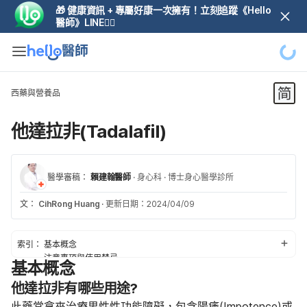
🎁 健康資訊 + 專屬好康一次擁有！立刻追蹤《Hello
醫師》LINE👆🏼
西藥與營養品
他達拉非(Tadalafil)
醫學審稿：
賴建翰醫師
·
身心科
·
博士身心醫學診所
文：
CihRong Huang
·
更新日期：2024/04/09
索引：
基本概念
注意事項與使用禁忌
基本概念
使用他達拉非的潛在副作用
他達拉非有哪些用途?
使用他達拉非的潛在交互作用
建議用量
此藥常拿來治療男性性功能障礙，包含陽痿(Impotence)或