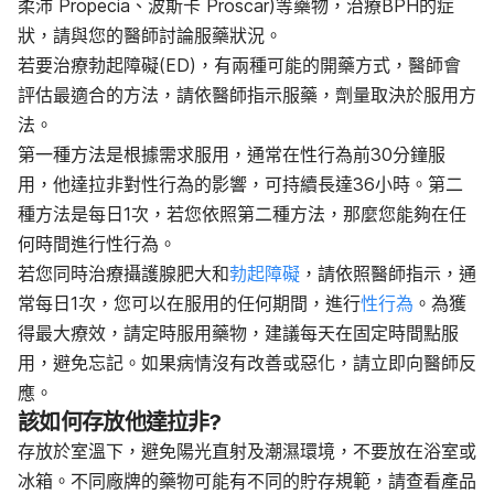
柔沛 Propecia、波斯卡 Proscar)等藥物，治療BPH的症
狀，請與您的醫師討論服藥狀況。
若要治療勃起障礙(ED)，有兩種可能的開藥方式，醫師會
評估最適合的方法，請依醫師指示服藥，劑量取決於服用方
法。
第一種方法是根據需求服用，通常在性行為前30分鐘服
用，他達拉非對性行為的影響，可持續長達36小時。第二
種方法是每日1次，若您依照第二種方法，那麼您能夠在任
何時間進行性行為。
若您同時治療攝護腺肥大和
勃起障礙
，請依照醫師指示，通
常每日1次，您可以在服用的任何期間，進行
性行為
。為獲
得最大療效，請定時服用藥物，建議每天在固定時間點服
用，避免忘記。如果病情沒有改善或惡化，請立即向醫師反
應。
該如何存放他達拉非?
存放於室溫下，避免陽光直射及潮濕環境，不要放在浴室或
冰箱。不同廠牌的藥物可能有不同的貯存規範，請查看產品