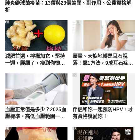
肺炎鏈球菌疫苗：13價與23價差異、副作用、公費資格解
析
PR
減肥首選，檸檬加它，堅持
頭暈、天旋地轉是耳石脫
一週，腰細了，瘦到你懷疑
落！靠1方法，9成耳石症患
人生
者能改善
PR
血壓正常值是多少？2025血
伴侶和妳一起預防HPV，才
壓標準、高低血壓範圍一次
有資格說愛妳！
懂
PR
PR