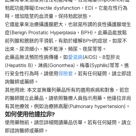
勃起功能障礙(Erectile dysfunction，ED)。它能在性行為
時，增加陰莖的血流量，保持勃起狀態。
它還能拿來治療攝護腺肥大，也就是所謂的良性攝護腺增生
症(Benign Prostatic Hyperplasia，BPH)。此藥品能放鬆
前列腺和膀胱的平滑肌，有助於緩解BPH的症狀，如尿不
出來、尿流細小、解不乾淨、頻尿、夜尿等等。
此藥品無法預防性病傳播，如
愛滋病
(AIDS)、B型肝炎
(Hepatitis B)、淋病(Gonorrhea)、梅毒(Syphilis)等等。進
行安全性行為時，請使用
保險套
，若有任何疑問，請立即諮
詢醫師或藥師。
其他用途: 本文並無羅列藥品所有的適用疾病和對象，若您
的醫師開立此藥品，請依照醫療人員指示用藥。他達拉非尚
有其他療效，例如治療肺高壓(Pulmonary hypertension)。
如何使用他達拉非?
使用藥物前，請您詳細閱讀藥品仿單。若有任何疑問，請立
即諮詢醫師或藥師。