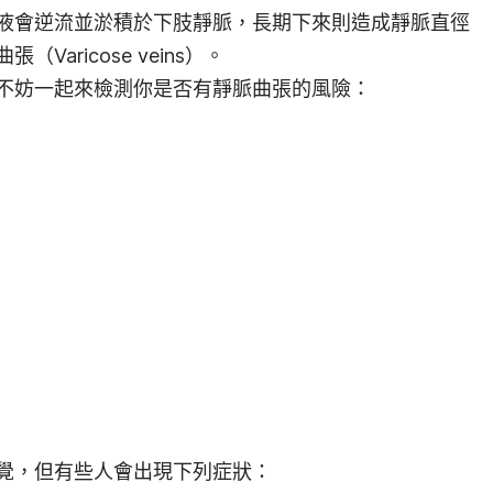
液會逆流並淤積於下肢靜脈，長期下來則造成靜脈直徑
aricose veins）。
不妨一起來檢測你是否有靜脈曲張的風險：
覺，但有些人會出現下列症狀：