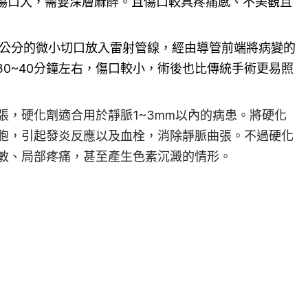
傷口大，需要深層麻醉。且傷口較具疼痛感、不美觀且
~0.2公分的微小切口放入雷射管線，經由導管前端將病變的
0~40分鐘左右，傷口較小，術後也比傳統手術更易照
張，硬化劑適合用於靜脈1~3mm以內的病患。將硬化
胞，引起發炎反應以及血栓，消除靜脈曲張。不過硬化
敏、局部疼痛，甚至產生色素沉澱的情形。