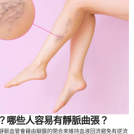
？哪些人容易有靜脈曲張？
靜脈血管會藉由瓣膜的閉合來維持血液回流避免有逆流