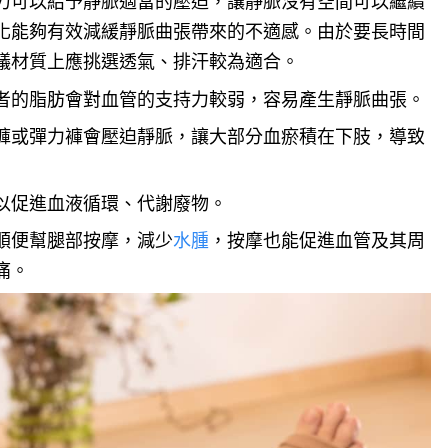
力可以給予靜脈適當的壓迫，讓靜脈沒有空間可以繼續
化能夠有效減緩靜脈曲張帶來的不適感。由於要長時間
議材質上應挑選透氣、排汗較為適合。
者的脂肪會對血管的支持力較弱，容易產生靜脈曲張。
褲或彈力褲會壓迫靜脈，讓大部分血瘀積在下肢，導致
以促進血液循環、代謝廢物。
順便幫腿部按摩，減少
水腫
，按摩也能促進血管及其周
痛。