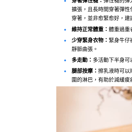
穿著彈性襪：
彈性襪的彈
擴張，且長時間穿著彈性
穿著，並非愈緊愈好，建
維持正常體重：
體重過重
少穿緊身衣物：
緊身牛仔
靜脈曲張。
多走動：
多活動下半身可
腿部按摩：
擦乳液時可以
圍的淋巴，有助於減緩痠