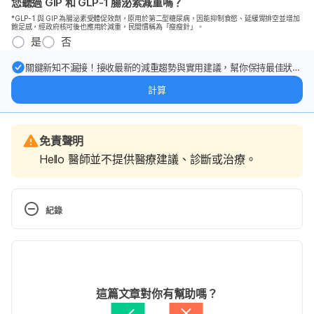
您聽過 GIP 和 GLP-1 腸泌素減重嗎？
*GLP-1 與 GIP 為腸泌素受體促效劑，原用於第二型糖尿病，因能抑制食慾、延緩胃排空並增加
飽足感，經政府核可後也應用於減重，民間慣稱為「瘦瘦針」。
是
否
關鍵新知不漏接！接收最新的減重趨勢與實用建議，幫你保持最佳狀
態。
計算
免責聲明
Hello 醫師並不提供醫療建議、診斷或治療。
紀錄
現行版本
2026/02/02
文：
HOPE癌症知識庫
這篇文章對你有幫助嗎？
由 
周士閔
 更新