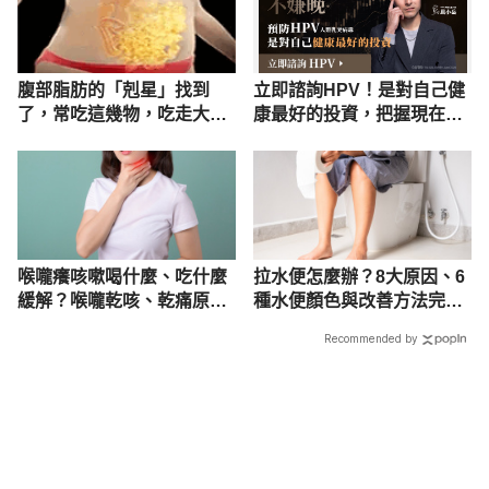
腹部脂肪的「剋星」找到
立即諮詢HPV！是對自己健
了，常吃這幾物，吃走大肚
康最好的投資，把握現在不
囊，瘦出小蠻腰
嫌晚！
喉嚨癢咳嗽喝什麼、吃什麼
拉水便怎麼辦？8大原因、6
緩解？喉嚨乾咳、乾痛原因
種水便顏色與改善方法完整
解析
解析
Recommended by
載入中