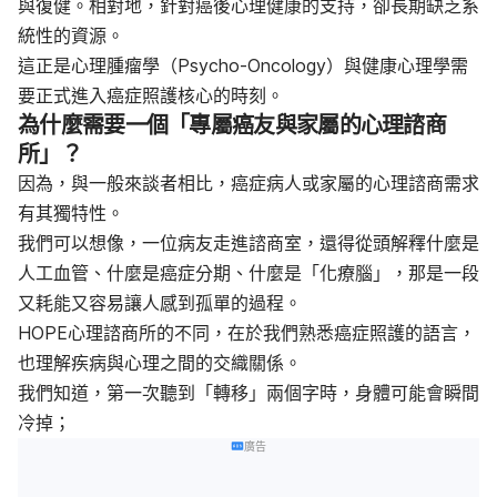
與復健。相對地，針對癌後心理健康的支持，卻長期缺乏系
統性的資源。
這正是心理腫瘤學（Psycho-Oncology）與健康心理學需
要正式進入癌症照護核心的時刻。
為什麼需要一個「專屬癌友與家屬的心理諮商
所」？
因為，與一般來談者相比，癌症病人或家屬的心理諮商需求
有其獨特性。
我們可以想像，一位病友走進諮商室，還得從頭解釋什麼是
人工血管、什麼是癌症分期、什麼是「化療腦」，那是一段
又耗能又容易讓人感到孤單的過程。
HOPE心理諮商所的不同，在於我們熟悉癌症照護的語言，
也理解疾病與心理之間的交織關係。
我們知道，第一次聽到「轉移」兩個字時，身體可能會瞬間
冷掉；
廣告