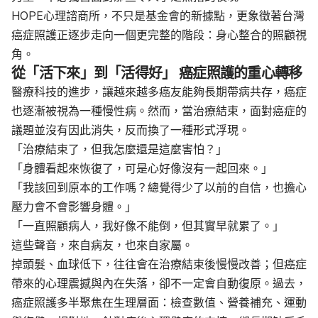
HOPE心理諮商所，不只是基金會的新據點，更象徵著台灣
癌症照護正逐步走向一個更完整的階段：身心整合的照顧視
角。
從「活下來」到「活得好」 癌症照護的重心轉移
醫療科技的進步，讓越來越多癌友能夠長期帶病共存，癌症
也逐漸被視為一種慢性病。然而，當治療結束，面對癌症的
議題並沒有因此消失，反而換了一種形式浮現。
「治療結束了，但我怎麼還是這麼害怕？」
「身體看起來恢復了，可是心好像沒有一起回來。」
「我該回到原本的工作嗎？總覺得少了以前的自信，也擔心
壓力會不會影響身體。」
「一直照顧病人，我好像不能倒，但其實早就累了。」
這些聲音，來自病友，也來自家屬。
掉頭髮、血球低下，往往會在治療結束後慢慢改善；但癌症
帶來的心理震撼與內在失落，卻不一定會自動復原。過去，
癌症照護多半聚焦在生理層面：檢查數值、營養補充、運動