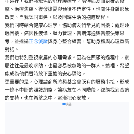
在這裡，我們將聚焦於心理腫瘤學，陪伴病友面對確診衝
擊、治療焦慮、復發擔憂與預後不確定性，也關注身體形象
改變、自我認同重建，以及回歸生活的適應歷程。
我們同時結合健康心理學，協助病友們常見的困擾：處理睡
眠困擾、癌因性疲憊、壓力管理、醫病溝通與醫療決策思
考，並透過
正念減壓
與身心整合練習，幫助身體與心理重新
對話。
我們也特別重視家屬的心理需求。因為在照顧的過程中，家
屬往往是最晚求助，也最容易被忽略的一群人。這裡，希望
能成為他們暫時放下重擔的安心驛站。
更重要的是，心理諮商所將與基金會既有的服務串接，形成
一條不中斷的照護網絡，讓病友在不同階段，都能找到合適
的支持，也在希望之中，逐漸把心安放。
廣告