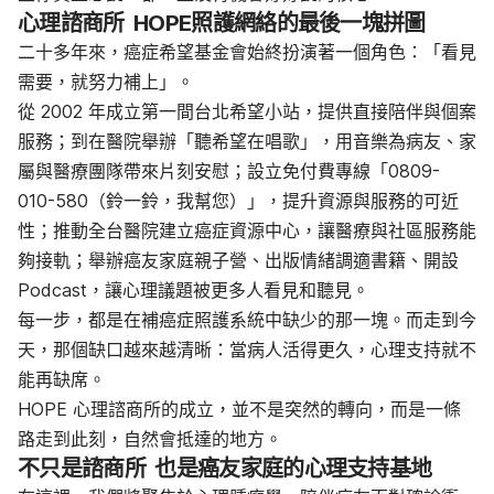
心理諮商所 HOPE照護網絡的最後一塊拼圖
二十多年來，癌症希望基金會始終扮演著一個角色：「看見
需要，就努力補上」。
從 2002 年成立第一間台北希望小站，提供直接陪伴與個案
服務；到在醫院舉辦「聽希望在唱歌」，用音樂為病友、家
屬與醫療團隊帶來片刻安慰；設立免付費專線「0809-
010-580（鈴一鈴，我幫您）」，提升資源與服務的可近
性；推動全台醫院建立癌症資源中心，讓醫療與社區服務能
夠接軌；舉辦癌友家庭親子營、出版情緒調適書籍、開設
Podcast，讓心理議題被更多人看見和聽見。
每一步，都是在補癌症照護系統中缺少的那一塊。而走到今
天，那個缺口越來越清晰：當病人活得更久，心理支持就不
能再缺席。
HOPE 心理諮商所的成立，並不是突然的轉向，而是一條
路走到此刻，自然會抵達的地方。
不只是諮商所 也是癌友家庭的心理支持基地