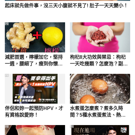
起床就先做件事，沒三天小腹就不見了! 肚子一天天變小！
PR
減肥首選，檸檬加它，堅持
枸杞8大功效與禁忌：枸杞
一週，腰細了，瘦到你懷疑
一天吃幾顆？怎麼泡？副作
人生
用一次看
PR
伴侶和妳一起預防HPV，才
水煮蛋怎麼煮？煮多久時
有資格說愛妳！
間？5種水煮蛋煮法、熱量
營養完整看
PR
PR