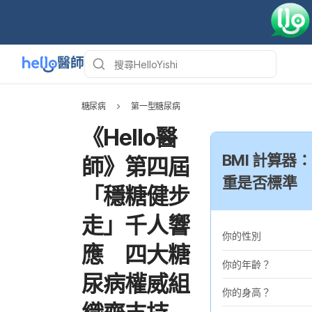
糖尿病
第一型糖尿病
《Hello醫
BMI 計算器
師》第四屆
重是否標準
「穩糖健步
走」千人響
你的性別
應 四大糖
你的年齡？
尿病權威組
你的身高？