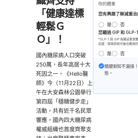
織齊支持
你的體重
「健康達標
您有興趣了解減重治
輕鬆Ｇ
是
否
您聽過 GIP 和 GL
Ｏ」！
*GLP-1 與 GIP 為
足感，經政府核可後也應用
是
否
國內糖尿病人口突破
250萬，長年高居十大
關鍵新知不漏接
態。
死因之一，《Hello醫
師》今（11月22日）上
午在大安森林公園舉行
第四屆「穩糖健步走」
活動，共有近千名民眾
響應，
國內四大糖尿病
權威組織也首度齊聚支