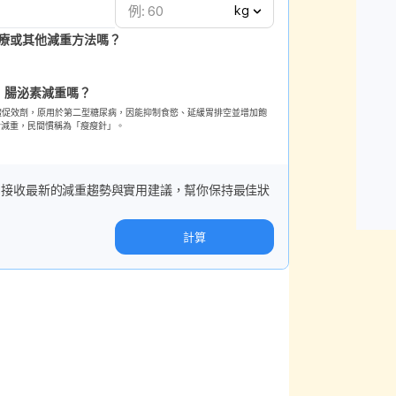
kg
療或其他減重方法嗎？
P-1 腸泌素減重嗎？
腸泌素受體促效劑，原用於第二型糖尿病，因能抑制食慾、延緩胃排空並增加飽
於減重，民間慣稱為「瘦瘦針」。
！接收最新的減重趨勢與實用建議，幫你保持最佳狀
計算