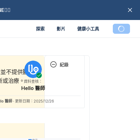
🏼
探索
影片
健康小工具
載入中
紀錄
醫師並不提供醫療
現行版本
斷或治療。
資料查核：
Hello 醫師
2025/12/
26
llo 醫師
·
更新日期：2025/12/26
文： 
Hello 醫
師
資料查
核：