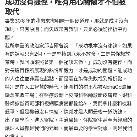
成功沒有捷徑，唯有用心關懷才不怕被
取代
畢業30多年的我愈來愈明瞭一個硬道理，那就是成功沒有
規則，只有原則；而失敗常有教訓，只是必須從挫折中再
起。
我所尊重的政治家邱吉爾曾說：「成功根本沒有祕訣，如果
有的話就只有2個，一是堅持到底永不放棄，二是當你想放
棄時，就回頭來照著第一個祕訣去做。」成功沒有捷徑，而
對長遠目標所展現的熱情和毅力，才是成功的關鍵。能成功
的人往往並非贏在起點，而是贏在能從失敗找到轉折點。
特別是在人工智慧的時代，連圍棋的棋王都被AlphaGo毫無
懸念完敗三場；在醫療診斷上皮膚科醫師診斷皮膚癌、眼科
醫師診斷黃斑部和視網膜病變都輸給AI，我們拿什麼和機器
競爭？但是機器沒有情緒，情感才是人類最後一道防線。
出了醫學院、進入醫院，主治醫師、住院醫生甚至有經驗的
護理人員都是我們的老師，而最重要的學習對象，則是我們
的病人。