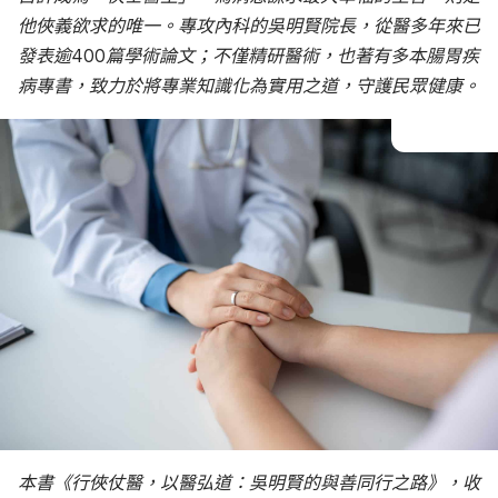
他俠義欲求的唯一。專攻內科的吳明賢院長，從醫多年來已
發表逾400篇學術論文；不僅精研醫術，也著有多本腸胃疾
病專書，致力於將專業知識化為實用之道，守護民眾健康。
本書《行俠仗醫，以醫弘道：吳明賢的與善同行之路》，收