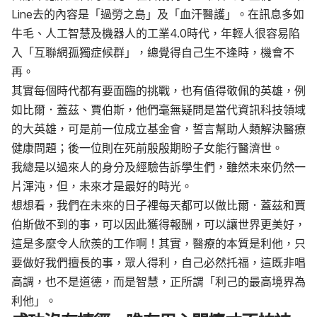
Line去的內容是「過勞之島」及「血汗醫護」。在訊息多如
牛毛、人工智慧及機器人的工業4.0時代，年輕人很容易陷
入「互聯網孤獨症候群」，總覺得自己生不逢時，機會不
再。
其實每個時代都有要面臨的挑戰，也有值得敬佩的英雄，例
如比爾．蓋茲、賈伯斯，他們毫無疑問是當代資訊科技領域
的大英雄，可是前一位成立基金會，誓言幫助人類解決醫療
健康問題；後一位則在死前殷殷期盼子女能行醫濟世。
我總是以過來人的身分及經驗告訴學生們，雖然未來仍然一
片渾沌，但，未來才是最好的時光。
想想看，我們在未來的日子裡每天都可以做比爾．蓋茲和賈
伯斯做不到的事，可以因此獲得報酬，可以讓世界更美好，
這是多麼令人欣羨的工作啊！其實，醫療的本質是利他，只
要做好我們擅長的事，眾人得利，自己必然托福，這既非唱
高調，也不是道德，而是智慧，正所謂「利己的最高境界為
利他」。