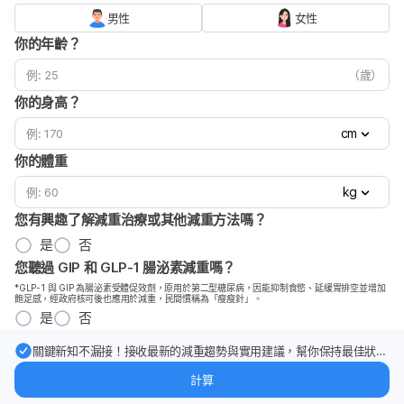
男性
女性
你的年齡？
（歲）
你的身高？
cm
你的體重
kg
您有興趣了解減重治療或其他減重方法嗎？
是
否
您聽過 GIP 和 GLP-1 腸泌素減重嗎？
*GLP-1 與 GIP 為腸泌素受體促效劑，原用於第二型糖尿病，因能抑制食慾、延緩胃排空並增加
飽足感，經政府核可後也應用於減重，民間慣稱為「瘦瘦針」。
是
否
關鍵新知不漏接！接收最新的減重趨勢與實用建議，幫你保持最佳狀
態。
計算