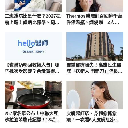
三班護病比是什麼？2027提
Thermos膳魔師召回逾千萬
前上路！護病比標準、罰
件保溫瓶、燜燒罐 3人永
則、爭議一次看
久失明受影響型號懶人包一
次看
【雀巢奶粉回收懶人包】哪
嚴重醫療疏失！高雄民生醫
些批次受影響？台灣買得到
院「送錯人 開錯刀」院長自
嗎？仙人掌桿菌是什麼？一
即日起免職、懲處5人
次看懂
257家名單公布！中聯大豆
皮膚起紅疹，身體愈抓愈
沙拉油苯駢芘超標！18項產
癢！一次看6大皮膚紅疹原
品下架、回收、退貨方式一
因