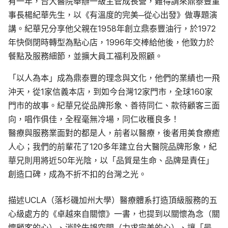
有一年，台大醫院舉辦一級主管成長營，難得請來鼎泰豐董
事長楊紀華先生，以《有溫度的完美─從心出發》做專題演
講。紀華兄分享他父親在1958年創立鼎泰豐油行，於1972
年快倒閉時轉型為點心店，1996年交棒給他後，他致力於
餐點及服務細節，並擴大員工福利及照顧。
「以人為本」成為鼎泰豐的理念與文化，他們的業績也一飛
沖天，從1家信義本店，到如今台灣12家門市，全球160家
門市的故事。紀華兄從品牌形象、善待同仁、款待顧客三面
向，唱作俱佳，全程毫無冷場，同仁收穫良多！
醫療與服務業面對的都是人，前者以醫療，後者用美食療癒
人心；我們的前輩花了120多年建立台大醫院品牌形象，紀
華兄則用將近50年光陰，以「品質是生命、品牌是責任」
創造口碑，成為不折不扣的台灣之光。
描述UCLA（落杉磯加州大學）醫療體系打造頂級服務的五
心級處方的《卓越來自關懷》一書，也提到以關懷為念（關
懷顧客的心）、消除失誤空間（力求完美的心）、讓「最