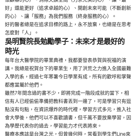
好」還能更好（追求卓越的心）、開創未來可能（不斷創新
的心）、讓「服務」為我們服務（終身服務的心）。
好的醫者總是在追求目標的路上，永不放棄，也總是在思考
怎麼對「人」。
吳明賢院長勉勵學子：未來才是最好的
時光
每年台大醫學院的畢業典禮，我都要發表恭賀與祝福的演
講。我總是祝賀台下的畢業生，用了洪荒之力進入全國最難
入學的系，經過七年寒暑今日學業有成，所有的歡呼和掌聲
都應當屬於他們。
雖然7年間念過的書不少，即將完成一階段成就的當下，相
信有人已經偷偷準備把教科書丟到一邊了，可是學習只有逗
點沒有句點，在資訊爆炸的時代裡，學習方式多元，進入社
會大學後，他們可以不喜歡讀書，但千萬不要放棄學習，因
為學歷代表你的過去，學習能力才代表將來。
醫療本應該是台灣之光，但曾幾何時，常看到學生們Line來