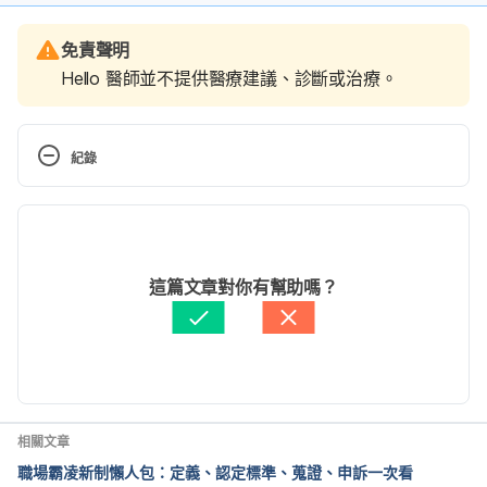
免責聲明
Hello 醫師並不提供醫療建議、診斷或治療。
紀錄
現行版本
2025/07/02
文： 
張如青
這篇文章對你有幫助嗎？
資料查核：
Hello 醫師
由 
張如青
 更新
相關文章
職場霸凌新制懶人包：定義、認定標準、蒐證、申訴一次看