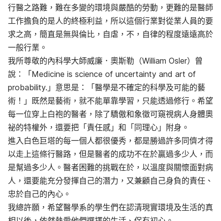
行醫之路難，難在多變的環境與嚴酷的勞動，更難的是醫師
工作擔負的是人的終極利益，所以這個行業對從業人員的要
求之高，簡直是無與倫比，自虐，不，自律的程度遠遠高於
一般行業。
我所尊敬的內科學大師威廉．奧斯勒（William Osler）曾
說：「Medicine is science of uncertainty and art of
probability.」意思是：「醫學是不確定的科學及可能的藝
術！」既然是藝術，就不能單靠學習，只能透過修行。希望
每一位穿上白袍的醫者，除了驕傲和象徵可窺視病人身體奧
祕的特權外，還要把「責任感」和「同理心」附身。
進入白色巨塔的每一個人都很優秀，都是勝過許多同儕才得
以走上這條行醫路，但是醫者的成功不在於贏過多少人，而
是幫過多少人。醫者困難的挑戰在於，以溫度與關懷面對病
人，還要能充分發揮自己的潛力，又兼顧自己身負的責任、
忠於自己的內心。
我總許願，希望醫學系的學生們在認清現實環境及生活的真
相以後，依然熱愛他們選擇的生活、保有初心。