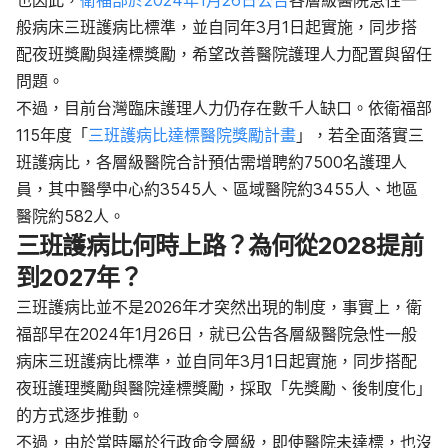
般病床三班護病比標準，並自同年3月1日起實施，同步搭
配夜班獎勵與達標獎勵，希望改善醫院護理人力配置與留任
問題。
不過，目前台灣臨床護理人力仍存在數千人缺口。依衛福部
115年度「
三班護病比達標醫院獎勵計畫
」，若全面落實三
班護病比，各層級醫院合計預估需增聘約7500名護理人
員，其中醫學中心約3545人、區域醫院約3455人、地區
醫院約582人。
三班護病比何時上路？為何從2028提前
到2027年？
三班護病比並不是2026年才突然出現的制度，事實上，衛
福部早在2024年1月26日，就已公告各層級醫院急性一般
病床三班護病比標準，並自同年3月1日起實施，同步搭配
夜班護理獎勵與醫院達標獎勵，採取「先獎勵、後制度化」
的方式逐步推動。
不過，由於當時屬於行政命令層級，即使醫院未達標，也沒