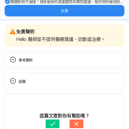
關鍵新知不漏接！接收最新的減重趨勢與實用建議，幫你保持最佳狀
態。
計算
免責聲明
Hello 醫師並不提供醫療建議、診斷或治療。
參考資料
護助e起來（衛生福利部護理及健康照護司）
https://nurse.mohw.gov.tw/mp-2.html
 Accesed May 
紀錄
15, 2026
現行版本
三班護病比先達標先獎勵首次撥付（衛福部）
https://www.mohw.gov.tw/cp-7177-82863-1.html
2026/05/15
Accesed May 15, 2026
文： 
張凱安 Kyle Chang
這篇文章對你有幫助嗎？
資料查核：
Hello 醫師
醫院三班護病比標準公告 同步啟動40億投資三班輪值
由 
張凱安 Kyle Chang
 更新