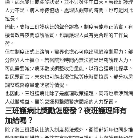
適、病況變化或突發狀況，並不只發生在白天。若夜班護理
人力不足，病人等待協助、處理與觀察的時間，也可能因此
拉長。
因此，支持三班護病比的聲音認為，制度若能真正落實，有
機會改善夜間照護品質，也讓護理人員有更合理的工作負
荷。
但在制度正式上路前，醫界也擔心可能出現過渡期壓力；部
分醫界人士擔心，若醫院短時間內無法補足足夠護理人力，
可能需要減少病床數或調整收治量能，以符合護病比標準。
對民眾而言，未來也可能出現住院等床時間拉長、部分病房
調整或醫療量能吃緊等情況。
也因此，三班護病比除了是護理政策議題，同時也牽涉到病
人就醫權益、醫院營運與整體醫療體系的人力配置。
三班護病比獎勵怎麼發？夜班護理師有
加給嗎？
除了將三班護病比納入制度與法規外，衛福部近年也同步推