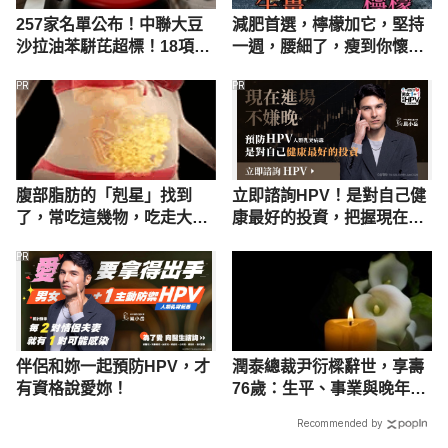
257家名單公布！中聯大豆
減肥首選，檸檬加它，堅持
沙拉油苯駢芘超標！18項產
一週，腰細了，瘦到你懷疑
品下架、回收、退貨方式一
人生
PR
PR
次看
腹部脂肪的「剋星」找到
立即諮詢HPV！是對自己健
了，常吃這幾物，吃走大肚
康最好的投資，把握現在不
囊，瘦出小蠻腰
嫌晚！
PR
伴侶和妳一起預防HPV，才
潤泰總裁尹衍樑辭世，享壽
有資格說愛妳！
76歲：生平、事業與晚年健
康回顧
Recommended by