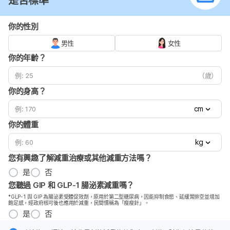
是否標準
你的性別
男性
女性
你的年齡？
（歲）
你的身高？
cm
你的體重
kg
您有興趣了解減重治療或其他減重方法嗎？
是
否
您聽過 GIP 和 GLP-1 腸泌素減重嗎？
*GLP-1 與 GIP 為腸泌素受體促效劑，原用於第二型糖尿病，因能抑制食慾、延緩胃排空並增加
飽足感，經政府核可後也應用於減重，民間慣稱為「瘦瘦針」。
是
否