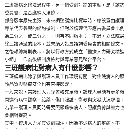
三班護病比修法過程中，另一個受到討論的重點，是「諮詢
委員會」是否應納入法條。
部分版本原先主張，未來調整護病比標準時，應設置由護理
專業代表參與的諮詢機制，但對於護理代表應占委員會比例
為二分之一或三分之一，則有不同版本；；不過，立法院最
終三讀通過的版本，並未納入設置諮詢委員會的相關條文。
之後賴總統則表示，將以行政方式成立「醫療人力研究精進
小組」，作為後續制度檢討與專業意見整合平台。
三班護病比對病人有什麼影響？
三班護病比除了與護理人員工作環境有關，對住院病人的照
護品質與醫療安全也有直接影響。
一般來說，當護理人力配置較充足時，護理人員能有更多時
間進行病情觀察、給藥、傷口照護、衛教與突發狀況處理；
若單一護理人員同時需要照顧過多病人，照護負荷與壓力也
會相對提高。
其中，夜班人力尤其受到關注，因為不少病人的疼痛、不