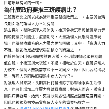
目前最難補足的一環。
為什麼政府要推三班護病比？
三班護病比之所以成為近年重要醫療政策之一，主要與台灣
長期面臨的護理人力不足有關。
過去幾年，醫院護理人員流失、夜班負荷沉重與輪班壓力等
問題持續受到關注；疫情期間，大量護理人員離開臨床現
場，也讓醫療體系的人力壓力更加明顯；其中，「夜班人力
不足」被認為是護理現場最核心的問題之一。
由於醫院24小時都需要護理照護，不少護理師必須長期輪
值白班、小夜班與大夜班。不過，相較於白天，夜班通常人
力較少，但病人照護需求並不一定同步下降，因此容易出現
單一護理人員同時照顧過多病人的情況。
對護理人員來說，長期高負荷輪班除了影響睡眠與生活作
息，也可能增加工作壓力與離職意願；對病人而言，護病比
則與病情觀察、給藥、突發狀況處理與照護回應速度有關，
因此也被視為醫療品質與病人安全的重要指標之一。
也因此，
衛福部於2024年1月26日公告
各層級醫院急性一