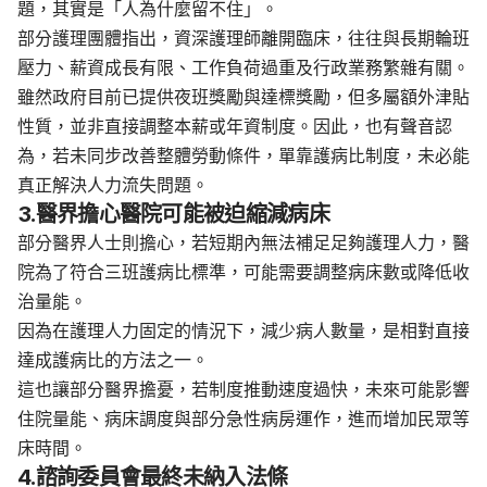
題，其實是「人為什麼留不住」。
部分護理團體指出，資深護理師離開臨床，往往與長期輪班
壓力、薪資成長有限、工作負荷過重及行政業務繁雜有關。
雖然政府目前已提供夜班獎勵與達標獎勵，但多屬額外津貼
性質，並非直接調整本薪或年資制度。因此，也有聲音認
為，若未同步改善整體勞動條件，單靠護病比制度，未必能
真正解決人力流失問題。
3.醫界擔心醫院可能被迫縮減病床
部分醫界人士則擔心，若短期內無法補足足夠護理人力，醫
院為了符合三班護病比標準，可能需要調整病床數或降低收
治量能。
因為在護理人力固定的情況下，減少病人數量，是相對直接
達成護病比的方法之一。
這也讓部分醫界擔憂，若制度推動速度過快，未來可能影響
住院量能、病床調度與部分急性病房運作，進而增加民眾等
床時間。
4.諮詢委員會最終未納入法條