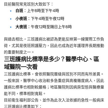
目前醫院常見班別大致如下：
白班
：上午8時至下午4時
小夜班
：下午4時至午夜12時
大夜班
：午夜12時至隔日上午8時
與過去相比，三班護病比被認為更能反映第一線實際工作負
荷，尤其是夜班照護壓力，因此也成為近年護理界長期推動
的重要制度之一。
三班護病比標準是多少？醫學中心、區
域醫院一次看
三班護病比標準，會依照醫院層級與班別不同而有所差異。
一般來說，醫學中心收治較多急重症與高複雜度病人，因此
護病比標準也相對較嚴格；地區醫院則因病房型態與醫療量
能不同，標準相對寬鬆。
目前衛生福利部公告、並作為此次入法依據的急性一般病床
三班護病比標準如下：