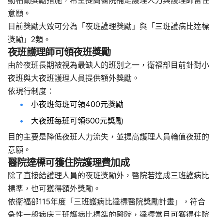
動相關獎勵措施，希望提高醫院補足護理人力與護理師留任
意願。
目前獎勵大致可分為「夜班護理獎勵」與「三班護病比達標
獎勵」2類。
夜班護理師可領夜班獎勵
由於夜班長期被視為最缺人的班別之一，衛福部目前針對小
夜班與大夜班護理人員提供額外獎勵。
依現行制度：
小夜班每班可領400元獎勵
大夜班每班可領600元獎勵
目的主要是降低夜班人力流失，並提高護理人員輪值夜班的
意願。
醫院達標可獲住院護理費加成
除了直接給護理人員的夜班獎勵外，醫院若達成三班護病比
標準，也可獲得額外獎勵。
依衛福部115年度「三班護病比達標醫院獎勵計畫」，符合
急性一般病床三班護病比標準的醫院，達標當月可獲得住院