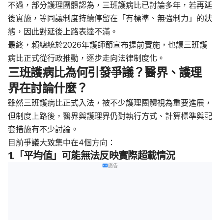
不過，部分護理團體認為，三班護病比已討論多年，若再延
後實施，等同讓制度持續停留在「有標準、無強制力」的狀
態，因此對延後上路表達不滿。
最終，賴總統於2026年護師節宣布提前實施，也讓三班護
病比正式從行政推動，逐步走向法律制度化。
三班護病比為何引發爭議？醫界、護理
界在討論什麼？
雖然三班護病比正式入法，被不少護理團體視為重要進展，
但制度上路後，醫界與護理界仍對執行方式、計算標準與配
套措施有不少討論。
目前爭議大致集中在4個方向：
1.「平均值」可能無法反映實際超載情況
廣告