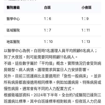
醫院層級
白班
小夜班
醫學中心
1：6
1：9
區域醫院
1：7
1：11
地區醫院
1：10
1：13
以醫學中心為例，白班時1名護理人員平均照顧6名病人；
到了大夜班，則可能需要同時照顧11名病人。
不過，這些數字屬於「平均值」概念，實際情況仍會受到病
房類型、病人病情、護理需求與當日人力安排影響。
另外，目前三班護病比主要適用於「急性一般病床」，並非
所有病房都直接適用相同標準。例如加護病房、特殊病房或
慢性病房，通常會有不同的人力配置方式。
根據衛福部資料，2024年下半年，全台約7成醫院已達到三
班護病比標準，其中白班達標率相對較高，但夜班人力仍是