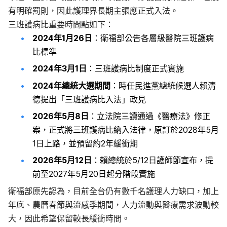
有明確罰則，因此護理界長期主張應正式入法。
三班護病比重要時間點如下：
2024年1月26日
：衛福部公告各層級醫院三班護病
比標準
2024年3月1日
：三班護病比制度正式實施
2024年總統大選期間
：時任民進黨總統候選人賴清
德提出「三班護病比入法」政見
2026年5月8日
：立法院三讀通過《醫療法》修正
案，正式將三班護病比納入法律，原訂於2028年5月
1日上路，並預留約2年緩衝期
2026年5月12日
：賴總統於5/12日護師節宣布，提
前至2027年5月20日起分階段實施
衛福部原先認為，目前全台仍有數千名護理人力缺口，加上
年底、農曆春節與流感季期間，人力流動與醫療需求波動較
大，因此希望保留較長緩衝時間。