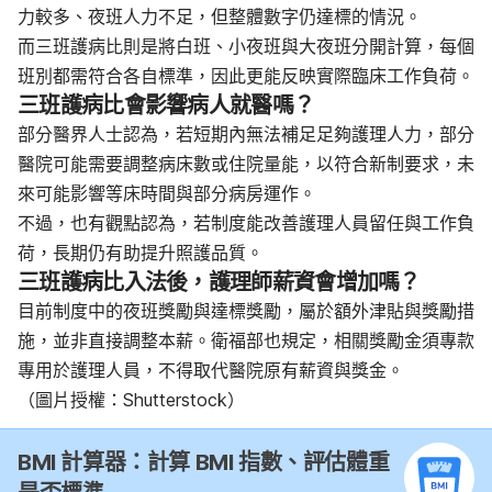
力較多、夜班人力不足，但整體數字仍達標的情況。
而三班護病比則是將白班、小夜班與大夜班分開計算，每個
班別都需符合各自標準，因此更能反映實際臨床工作負荷。
三班護病比會影響病人就醫嗎？
部分醫界人士認為，若短期內無法補足足夠護理人力，部分
醫院可能需要調整病床數或住院量能，以符合新制要求，未
來可能影響等床時間與部分病房運作。
不過，也有觀點認為，若制度能改善護理人員留任與工作負
荷，長期仍有助提升照護品質。
三班護病比入法後，護理師薪資會增加嗎？
目前制度中的夜班獎勵與達標獎勵，屬於額外津貼與獎勵措
施，並非直接調整本薪。衛福部也規定，相關獎勵金須專款
專用於護理人員，不得取代醫院原有薪資與獎金。
（圖片授權：Shutterstock）
BMI 計算器：計算 BMI 指數、評估體重