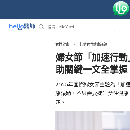
女性健康
其他女性健康議題
婦女節「加速行動
助關鍵一文全掌握
2025年國際婦女節主題為
「加速行
康議題，不只需要提升女性健康
題。