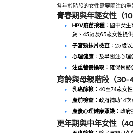
各年齡階段的女性需要關注的重
青春期與年輕女性（10
HPV疫苗接種
：國中女生
歲、45歲及65歲女性提供當
子宮頸抹片檢查
：25歲
心理健康
：及早關注心理
注重營養攝取：
確保骨骼
育齡與母親階段（30-
乳癌篩檢：
40至74歲女
產前檢查：
政府補助14
產後心理健康照護：
​政
更年期與中年女性（40