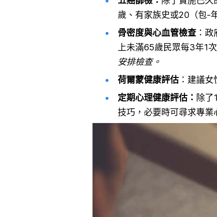
五癌篩檢：
除了實施已久
歲、有家族史或20（包-
骨密度與心血管檢查
：政
上未滿65歲民眾每3年1次
安排檢查。
荷爾蒙健康評估
：建議女
定期心理健康評估：
除了
技巧，必要時可尋求專業