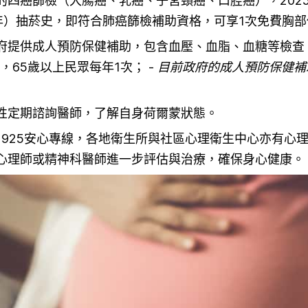
的四癌篩檢（大腸癌、乳癌、子宮頸癌、口腔癌），202
年）抽菸史，即符合肺癌篩檢補助資格，可享1次免費胸部低
府提供成人預防保健補助，包含血壓、血脂、血糖等檢查，3
，65歲以上民眾每年1次； ​-
目前政府的成人預防保健補
性定期諮詢醫師，了解自身荷爾蒙狀態。
1925安心專線，各地衛生所與社區心理衛生中心亦有心
心理師或精神科醫師進一步評估與治療，確保身心健康。