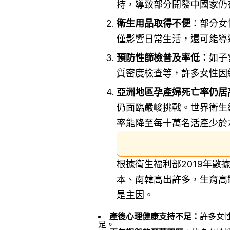
持，導致部分開發中國家仍
衛生用品取得不便
：部分女
僅影響日常生活，還可能導
預防性篩檢普及率低：
如子
質密度檢查等，許多女性因
亞洲地區孕產婦死亡率仍居
仍面臨嚴峻挑戰。世界衛生
率能降至每十萬名活產少於
根據衛生福利部2019年數
本、南韓高出許多，生育高
是主因。
產後心理健康支持不足：
許多女
足。