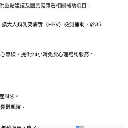
供重點建議及國民健康署相關補助項目：​
，擴大人類乳突病毒（HPV）檢測補助，於35
安心專線，提供24小時免費心理諮詢服務。
症風險。
低憂鬱風險。
廣告