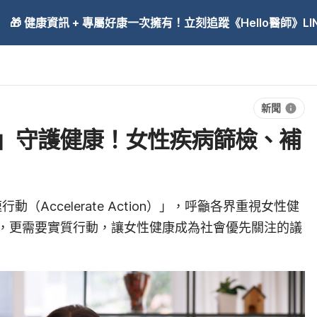
🎁 健康資訊 + 專屬好康一次擁有！立刻追蹤《Hello醫師》LINE
新聞
」守護健康！女性疾病篩檢、補
動（Accelerate Action）」
，呼籲各界重視女性健
，更需要實質行動，讓女性健康成為社會優先關注的議