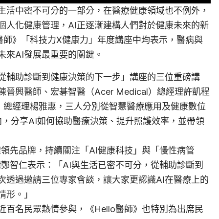
人生活中密不可分的一部分，在醫療健康領域也不例外，
個人化健康管理，AI正逐漸建構人們對於健康未來的新
o 醫師》「科技力X健康力」年度講座中均表示，醫病與
未來AI發展最重要的關鍵。
：從輔助診斷到健康決策的下一步」講座的三位重磅講
興醫師、宏碁智醫（Acer Medical）總經理許凱程
o）總經理楊雅惠，三人分別從智慧醫療應用及健康數位
不同面向，分享AI如何協助醫療決策、提升照護效率，並帶領
媒體領先品牌，持續關注「AI健康科技」與「慢性病管
編輯鄭智仁表示：「AI與生活已密不可分，從輔助診斷到
次透過邀請三位專家會談，讓大家更認識AI在醫療上的
情形。」
近百名民眾熱情參與，《Hello醫師》也特別為出席民