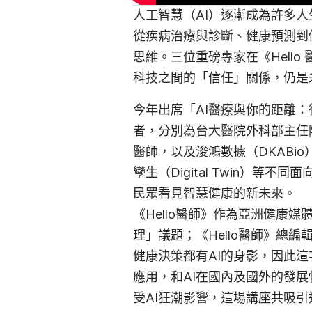
人工智慧（AI）逐漸成為許多
從疾病治療與診斷、健康預測到
思維。三位重磅專家在《Hell
科技之間的
「信任」關係，仍是
今年出席
「AI醫療與你的距離
者，分別為台大醫院外科部主任陳晉
醫師，以及浚鴻數據（DKABi
孿生（Digital Twin）等
民眾看見智慧健康的新未來。
《Hello醫師》作為亞洲健康
理」議題；《Hello醫師》總
健康決策都有AI的身影，因此這
應用，和AI在國內及國外的發展
受AI狂潮影響，這場講座共吸引