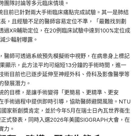
跨團隊討論等多元臨床情境。
e系統目前已針對兩大手術臨床痛點完成試驗。其一是肺結
冗長，且經驗不足的醫師容易定位不準，「最難找到劃
過XR輔助定位，在20例臨床試驗中達到100%定位成
效減少輻射曝露。
，醫師可透過系統預先模擬術中視野，在病患身上標記
結果顯示，此方法平均可縮短13分鐘的手術時間，進一
技術目前也已逐步延伸至神經外科、骨科及影像醫學等
的發展潛力。
統的目標，是讓手術變得「更簡易、更精準、更安
在手術過程中提供即時引導，協助醫師避開風險。NTU
第22屆國家新創獎肯定，並於今年5月在瑞士日內瓦世界衛生
式發表，同時入選2026年美國SIGGRAPH大會，在
實力。