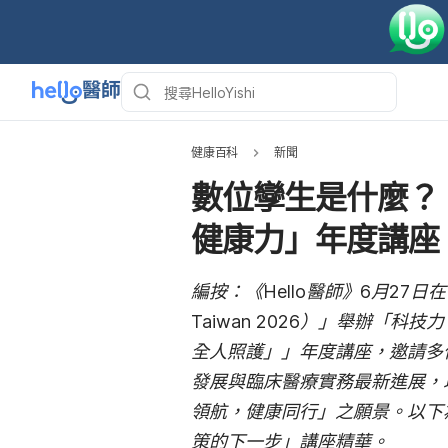
健康百科
新聞
數位孿生是什麼？《
健康力」年度講座
編按：
《Hello醫師》6月27
Taiwan 2026）」舉辦「科
全人照護」」年度講座，邀請多
發展與臨床醫療實務最新進展，
領航，健康同行」之願景。
以下
策的下一步」講座精華。