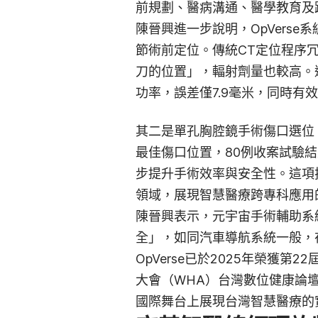
前規劃、醫病溝通、醫學教育及
陳晉興進一步說明，OpVers
節術前定位。傳統CT定位程序
刀的位置」，輻射劑量也較高。透
功率，誤差僅7.9毫米，同時有
其二是單孔胸腔鏡手術傷口選位
最佳傷口位置，80例收案試驗
步提升手術效率與安全性。這項
領域，展現智慧醫療跨專科應用
陳晉興表示，元宇宙手術輔助系
全」，如同汽車導航系統一般，
OpVerse已於2025年榮獲
大會（WHA）台灣數位健康論壇正
國際舞台上展現台灣智慧醫療的