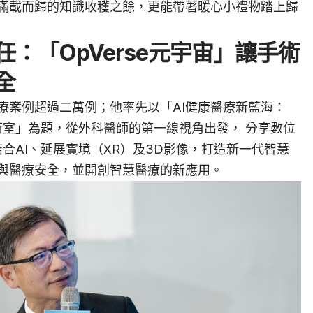
滿載而歸的知識收穫之餘，更能帶著暖心小禮物踏上歸
：「OpVerse元宇宙」讓手術
全
療案例超過二萬例；他率先以「AI健康醫療新藍海：
未來手術室」為題，從外科醫師的第一線視角出發， 分享數位
術如何結合AI、延展實境（XR）及3D影像，打造新一代智慧
與醫療安全，並開創智慧醫療的新應用。