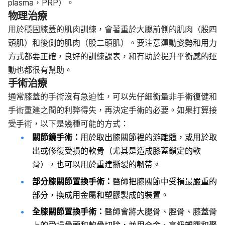
plasma，PRP）。
物理治療
用於穩固膝蓋的肌肉訓練，會著重於大腿前側的肌肉（股四
頭肌）和後側的肌肉（股二頭肌）。要注意運動姿勢和用力
方式都要正確，良好的訓練課表，和有助於提升平衡感的運
動也都很有幫助。
手術治療
通常膝蓋的手術沒有急迫性，可以先仔細衡量非手術復健和
手術重建之間的利弊得失，再決定手術的必要。如果打算接
受手術，以下是幾種可能的方式：
關節鏡手術：
用於取出膝關節裡的游離體，或用於取
出或修復受損的軟骨（尤其是造成膝蓋鎖定的軟
骨），也可以用於重建撕裂的韌帶。
部分膝關節置換手術：
醫師把膝關節中受損最嚴重的
部分，換成用金屬和塑膠製成的裝置。
全膝關節置換手術：
醫師會將大腿骨、脛骨、膝蓋骨
上的受損骨頭和軟骨切除，並用合金、高級塑膠和聚