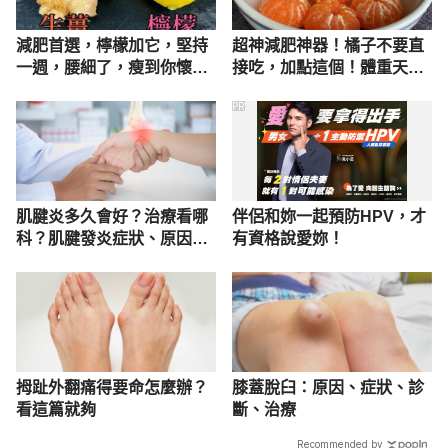
減肥首選，檸檬加它，堅持
超神減肥神器！橘子不要直
一週，腰細了，瘦到你懷疑
接吃，加點這個！體重天天
人生
下降
PR
肌腱炎多久會好？治療看哪
伴侶和妳一起預防HPV，才
科？肌腱發炎症狀、原因及
有資格說愛妳！
舒緩方法
拇趾外翻痛得要命怎麼辦？
膝蓋脫臼：原因、症狀、診
看這篇就夠
斷、治療
Recommended by