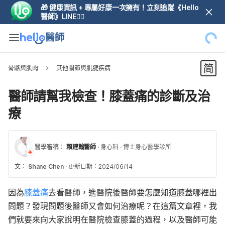
🎁 健康資訊 + 專屬好康一次擁有！立刻追蹤《Hello
醫師》LINE👆🏼
骨骼與肌肉
其他關節與肌腱疾病
醫師請幫我檢查！膝蓋痛的診斷及治
療
醫學審稿：
賴建翰醫師
·
身心科
·
博士身心醫學診所
文：
Shane Chen
·
更新日期：2024/06/14
因為
膝蓋痛
去看醫師，進醫院後醫師要怎麼知道膝蓋哪裡出
問題？發現問題後醫師又會如何治療呢？在這篇文章裡，我
們就要來向大家說明在醫院檢查膝蓋的過程，以及醫師可能