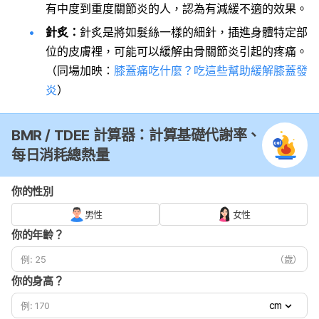
有中度到重度關節炎的人，認為有減緩不適的效果。
針炙：
針炙是將如髮絲一樣的細針，插進身體特定部
位的皮膚裡，可能可以緩解由骨關節炎引起的疼痛。
（同場加映：
膝蓋痛吃什麼？吃這些幫助緩解膝蓋發
炎
）
BMR / TDEE 計算器：計算基礎代謝率、
每日消耗總熱量
你的性別
男性
女性
你的年齡？
（歲）
你的身高？
cm