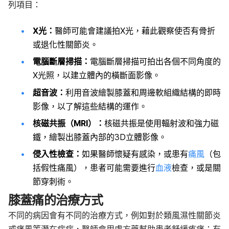
列項目：
X光：
醫師可能會建議拍X光，藉此觀察使否有骨折
或退化性關節炎。
電腦斷層掃描：
電腦斷層掃描可拍出各個不同角度的
X光照，以建立體內的橫斷面影像。
超音波：
利用音波繪製膝蓋和周邊軟組織結構的即時
影像，以了解這些結構的運作。
核磁共振（MRI）：
核磁共振是使用輻射波和強力磁
鐵，繪製出膝蓋內部的3D立體影像。
侵入性檢查：
如果醫師懷疑有感染，或患有
痛風
（包
括假性痛風），患者可能需要進行
血液
檢查，或是關
節穿刺術。
膝蓋痛的治療方式
不同的病因會有不同的治療方式，例如對於類風濕性關節炎
或痛風等潛在病症，醫師會用處方藥幫助患者舒緩疼痛；有