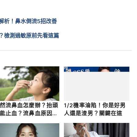
解析！鼻水倒流5招改善
ent/download/%E9%BC%BB%E7%82%8E%E8%A1%9B%E6%
師）
.pdf
 Accessed December 9, 2022
？檢測過敏原前先看這篇
k/tc_chi/health/health_ophp/health_ophp_nos.html
PR
（台中澄清醫院）
nt_listDetail1164.htm
 Accessed December 9, 2022
然流鼻血怎麼辦？抬頭
1/2機率淪陷！你是好男
能止血？流鼻血原因、
人還是渣男？關鍵在這
理方法一次看