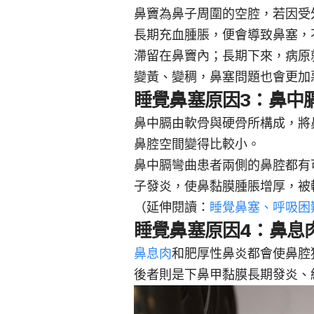
鼻竇為鼻子周圍的空腔，若因受
長期充血腫脹，便會導致鼻塞，
滯留在鼻竇內；長期下來，病原
變黃、變稠，鼻塞問題也會更加
睡覺鼻塞原因3：鼻中
鼻中膈由軟骨與硬骨所構成，將
鼻腔空間變得比較小。
鼻中膈彎曲患者兩側的鼻腔都有
子發炎，使鼻黏膜腫脹增厚，被
（延伸閱讀：
睡覺鼻塞、呼吸困
睡覺鼻塞原因4：鼻息
鼻息肉
和肥厚性鼻炎都會使鼻腔
後者則是下鼻甲黏膜長期發炎、