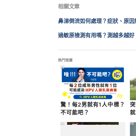
2022
相關文章
2025/04/25
台灣鼻炎衛教手冊（鼻科醫學會）
文： 
張凱安 Kyle Chang
鼻涕倒流如何處理？症狀、原因
http://web.skh.org.tw/DEP
醫學審稿：
張廷碩（查克醫
95%99%E6%89%8B%E5%86%8A
由 
張如青
 更新
過敏原檢測有用嗎？測越多越好
「鼻」無可避 ？（香港衛生署）
https://www.studenthealth.gov.h
Accessed December 9, 2022
熱門推薦
PR
鼻竇炎是什麼？致病原因有哪些？
https://ck.ccgh.com.tw/departme
驚！每2男就有1人中標？
突
不可能吧？
就
處
PR
PR