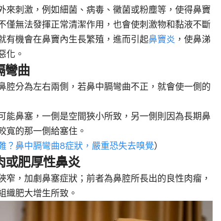
外來刺激，例如細菌、病毒、黴菌或粉塵等，使得鼻竇
不僅無法發揮正常清潔作用，也會使刺激物和黏液不斷
就有機會在鼻竇內生長繁殖，進而引起
鼻竇炎
，使鼻涕
惡化。
膈彎曲
鼻腔分為左右兩側，若鼻中膈彎曲不正，就會使一側的
可能鼻塞，一側是空間狹小所致，另一側則因為長期鼻
較寬的那一側給塞住。
難？鼻中膈彎曲8症狀，嚴重恐失去嗅覺
）
肉或肥厚性鼻炎
狹窄，加劇鼻塞症狀；前者為鼻腔所長出的良性肉瘤，
組織肥大增生所致。