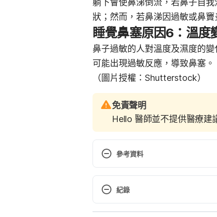
躺下會使鼻涕倒流，若鼻子自我
狀；然而，若鼻涕因過敏或鼻竇
睡覺鼻塞原因6：溫度
鼻子過敏的人對溫度及濕度的變
可能出現過敏反應，導致鼻塞。
（圖片授權：Shutterstock）
免責聲明
Hello 醫師並不提供醫療
參考資料
鼻塞嘴開開　肥厚性鼻炎搞鬼（亞
https://www.auh.org.tw/NewsIn
紀錄
鼻中隔彎曲（康寧醫院）
現行版本
http://