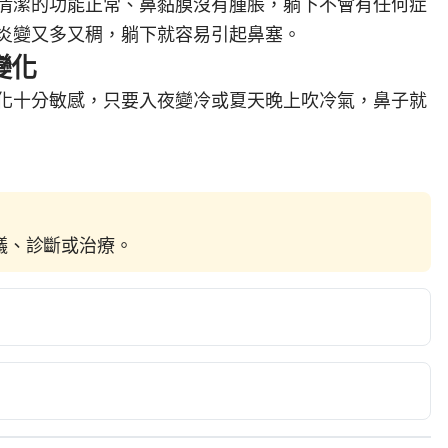
清潔的功能正常、鼻黏膜沒有腫脹，躺下不會有任何症
炎變又多又稠，躺下就容易引起鼻塞。
變化
化十分敏感，只要入夜變冷或夏天晚上吹冷氣，鼻子就
建議、診斷或治療。
洲大學附屬醫院）
fo/NewsArticle?no=421
 Accessed December 9, 2022
www.knh.org.tw/news/3/437
 Accessed December 9, 