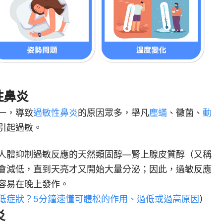
性鼻炎
一，導致
過敏性鼻炎
的原因眾多，舉凡
塵蟎
、黴菌、
動
引起過敏。
人體抑制過敏反應的天然類固醇—腎上腺皮質醇（又稱
會減低，直到天亮才又開始大量分泌；因此，過敏反應
容易在晚上發作。
低症狀？5分鐘速懂可體松的作用、過低或過高原因
）
炎