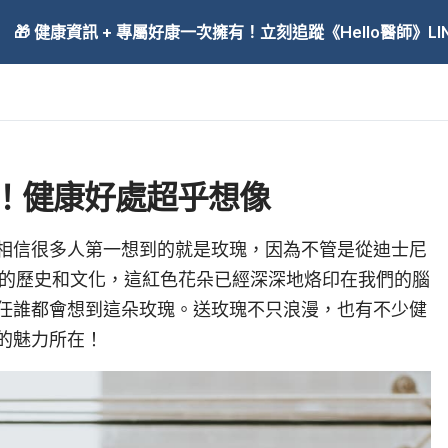
🎁 健康資訊 + 專屬好康一次擁有！立刻追蹤《Hello醫師》LINE
！健康好處超乎想像
相信很多人第一想到的就是玫瑰，因為不管是從迪士尼
西方的歷史和文化，這紅色花朵已經深深地烙印在我們的腦
任誰都會想到這朵玫瑰。送玫瑰不只浪漫，也有不少健
的魅力所在！