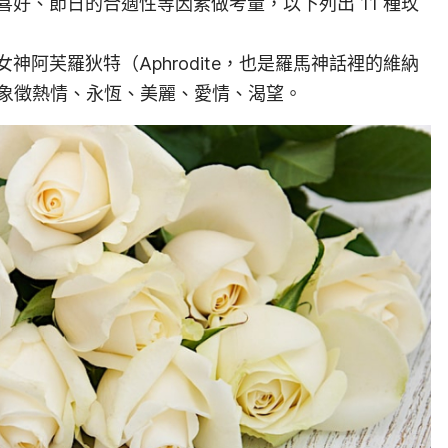
好、節日的合適性等因素做考量，以下列出 11 種玫
神阿芙羅狄特（Aphrodite，也是羅馬神話裡的維納
表；象徵熱情、永恆、美麗、愛情、渴望。