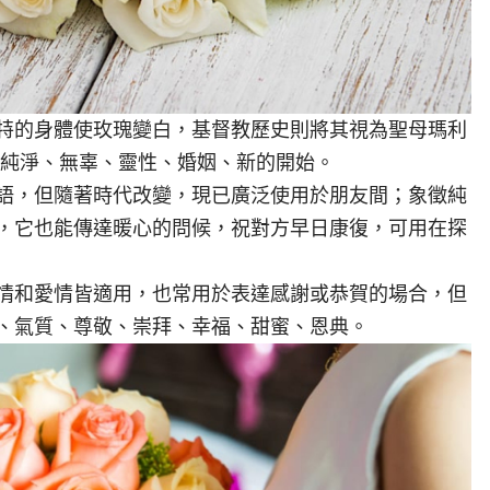
特的身體使玫瑰變白，基督教歷史則將其視為聖母瑪利
潔；象徵純淨、無辜、靈性、婚姻、新的開始。
語，但隨著時代改變，現已廣泛使用於朋友間；象徵純
，它也能傳達暖心的問候，祝對方早日康復，可用在探
情和愛情皆適用，也常用於表達感謝或恭賀的場合，但
、氣質、尊敬、崇拜、幸福、甜蜜、恩典。