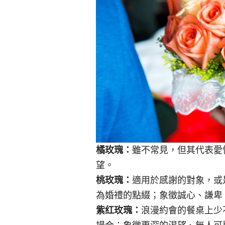
橘玫瑰：
雖不常見，但其代表愛
望。
桃玫瑰：
適用於感謝的對象，或
為婚禮的點綴；象徵誠心、謙卑
紫红玫瑰：
浪漫約會的餐桌上少