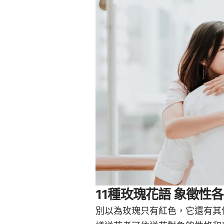
11種玫瑰花語 象徵性
別以為玫瑰只有紅色，它還有其