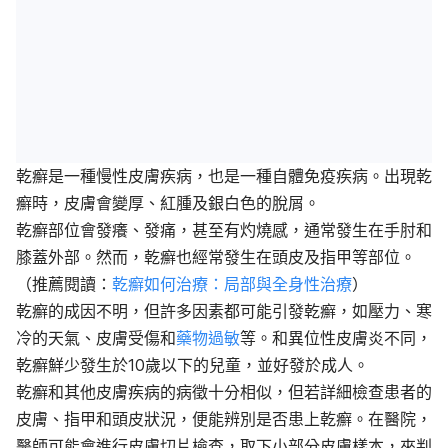
乾癬是一種慢性皮膚疾病，也是一種自體免疫疾病。出現乾
癬時，皮膚會變厚、紅腫及銀白色的脫屑。
乾癬部位會發癢、發痛，甚至有灼燒感，通常發生在手肘和
膝蓋外部。然而，乾癬也經常發生在頭皮及指甲等部位。
（推薦閱讀：
乾癬如何治療：局部與全身性治療
）
乾癬的成因不明，但許多因素都可能引發乾癬，如壓力、寒
冷的天氣、皮膚受傷和
藥物過敏
等。和異位性皮膚炎不同，
乾癬鮮少發生於10歲以下的兒童，並好發於成人。
乾癬和其他皮膚疾病的病徵十分相似，但若詳細檢查患者的
皮膚、指甲和頭皮狀況，便能辨別是否患上乾癬。在醫院，
醫師可能會進行皮膚切片檢查，取下小部分皮膚樣本，來判