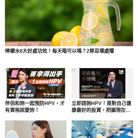
癢 啊！異位性皮膚炎皮膚科（高雄榮總）
https://org.vghks.gov.tw/derm/News_Content.aspx
?
n=BE1930556169673E&sms=3D72F0729DA63DE
A&s=6293F95CF8D99D64 Accessed April 25,2022
檸檬水6大好處功效！每天喝可以嗎？2禁忌壞處曝
PR
PR
伴侶和妳一起預防HPV，才
立即諮詢HPV！是對自己健
有資格說愛妳！
康最好的投資，把握現在不
嫌晚！