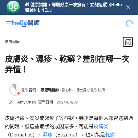
🎁 健康資訊 + 專屬好康一次擁有！立刻追蹤《Hello
醫師》LINE👆🏼
皮膚健康
皮膚炎、濕疹、乾癬？差別在哪一次
弄懂！
醫學審稿：
賴建翰醫師
·
身心科
·
博士身心醫學診所
文：
Amy Chan
·
更新日期：2024/04/09
皮膚搔癢、發炎或起疹子等症狀，幾乎是每個人都曾遇到過
的問題，但這些症狀的成因眾多，可能是
皮膚炎
（Dermatitis）、
濕疹
（Eczema），也可能是
乾癬