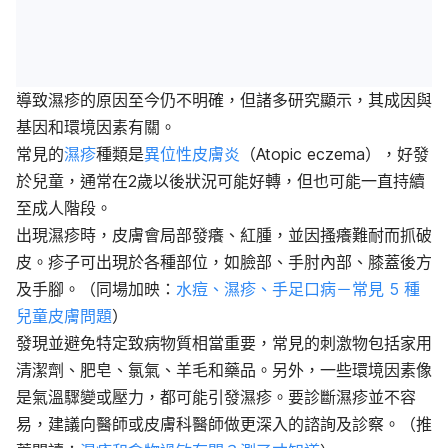
導致濕疹的原因至今仍不明確，但諸多研究顯示，其成因與
基因和環境因素有關。
常見的
濕疹
種類是
異位性皮膚炎
（Atopic eczema），好發
於兒童，通常在2歲以後狀況可能好轉，但也可能一直持續
至成人階段。
出現濕疹時，皮膚會局部發癢、紅腫，並因搔癢難耐而抓破
皮。疹子可出現於各種部位，如臉部、手肘內部、膝蓋後方
及手腳。（同場加映：
水痘、濕疹、手足口病－常見 5 種
兒童皮膚問題
）
發現並避免特定致病物質相當重要，常見的刺激物包括家用
清潔劑、肥皂、氯氣、羊毛和藥品。另外，一些環境因素像
是氣溫驟變或壓力，都可能引發濕疹。要診斷濕疹並不容
易，建議向醫師或皮膚科醫師做更深入的諮詢及診察。（推