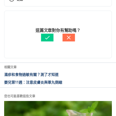
alth_ophp/health_ophp_tet.html Accessed April 
25,2022
現行版本
乾癬（台中榮民總醫院）
2024/04/09
https://www.vghtc.gov.tw/UnitPage/UnitContentVi
文： 
Amy Chan
這篇文章對你有幫助嗎？
ew?WebMenuID=cc2e7ba2-2290-4784-8f02-
醫學審稿：
賴建翰醫師
8d74868b87e9&UnitID=7cda4673-6096-4748-
由 
張凱安 Kyle Chang
 更新
a034-3bab9638288c&UnitDefaultTemplate=1 
Accessed April 25,2022
乾癬之照護（台北榮總）
相關文章
https://ihealth.vghtpe.gov.tw/media/571 Accessed 
濕疹和食物過敏有關？測了才知道
April 25,2022
嬰兒第11週：注意皮膚炎與睪丸倒縮
濕疹之照護（台北榮總）
https://www.savh.gov.tw/ysvh/code_upload/Health
您也可能喜歡這些文章
Cate/file1_859_2305789.pdf Accessed April 
25,2022