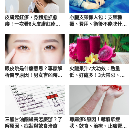
皮膚起紅疹，身體愈抓愈
心臟支架懶人包：支架種
癢！一次看6大皮膚紅疹原
類、費用、術後不能吃什麼
因
與做什麼
眼皮跳是什麼意思？專家解
火龍果汁7大功效：熱量
析醫學原因！男女吉凶時辰
低、好處多！3大禁忌、副
圖解
作用必看
三酸甘油酯過高怎麼辦？了
蕁麻疹5原因！蕁麻疹症
解原因、症狀與飲食治療
狀、飲食、治療、止癢緊急
處理一次懂