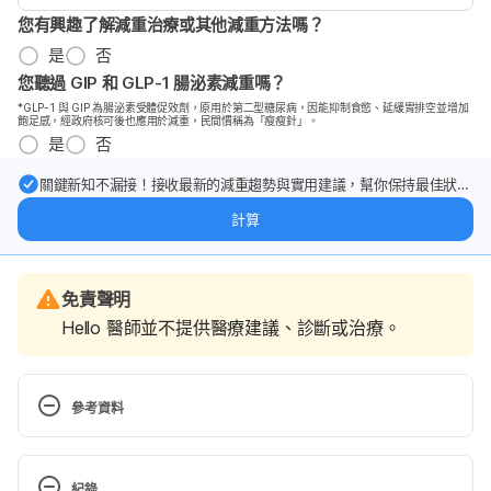
您有興趣了解減重治療或其他減重方法嗎？
是
否
您聽過 GIP 和 GLP-1 腸泌素減重嗎？
*GLP-1 與 GIP 為腸泌素受體促效劑，原用於第二型糖尿病，因能抑制食慾、延緩胃排空並增加
飽足感，經政府核可後也應用於減重，民間慣稱為「瘦瘦針」。
是
否
關鍵新知不漏接！接收最新的減重趨勢與實用建議，幫你保持最佳狀
態。
計算
免責聲明
Hello 醫師並不提供醫療建議、診斷或治療。
參考資料
濕 疹（衛生署學生健康服務）
https://www.studenthealth.gov.hk/tc_chi/health/he
紀錄