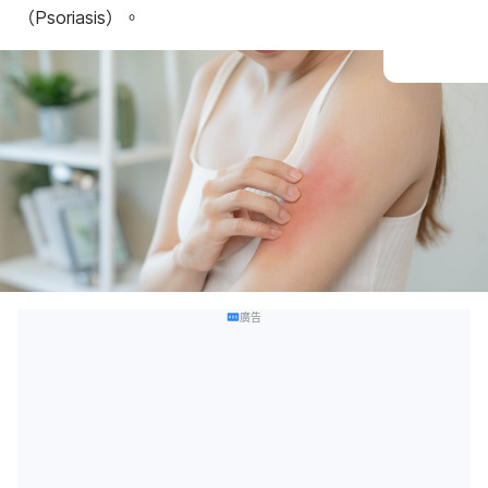
（Psoriasis）。
廣告