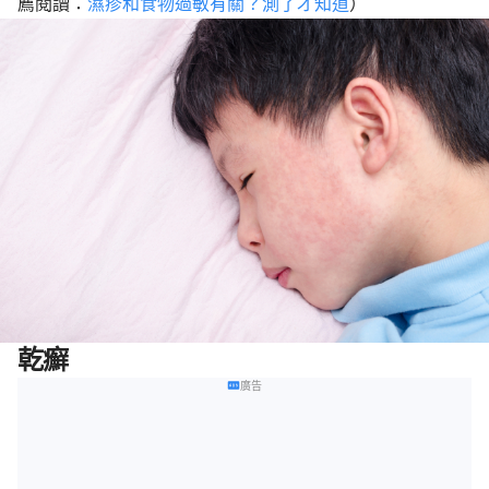
薦閱讀：
濕疹和食物過敏有關？測了才知道
）
乾癬
廣告