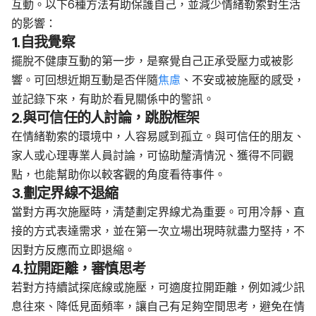
互動。以下6種方法有助保護自己，並減少情緒勒索對生活
的影響：
1.自我覺察
擺脫不健康互動的第一步，是察覺自己正承受壓力或被影
響。可回想近期互動是否伴隨
焦慮
、不安或被施壓的感受，
並記錄下來，有助於看見關係中的警訊。
2.與可信任的人討論，跳脫框架
在情緒勒索的環境中，人容易感到孤立。與可信任的朋友、
家人或心理專業人員討論，可協助釐清情況、獲得不同觀
點，也能幫助你以較客觀的角度看待事件。
3.劃定界線不退縮
當對方再次施壓時，清楚劃定界線尤為重要。可用冷靜、直
接的方式表達需求，並在第一次立場出現時就盡力堅持，不
因對方反應而立即退縮。
4.拉開距離，審慎思考
若對方持續試探底線或施壓，可適度拉開距離，例如減少訊
息往來、降低見面頻率，讓自己有足夠空間思考，避免在情