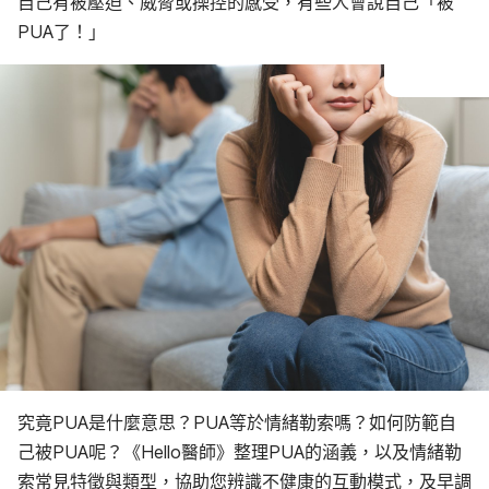
自己有被壓迫、威脅或操控的感受，有些人會說自己「被
職場最容易被情緒勒索的5種人
遇到PUA該怎麼做？
PUA了！」
情緒勒索6大特徵
情緒勒索者4類型
被情勒者7心理狀態
應對情緒勒索的6大技巧
6種情況需小心！
究竟PUA是什麼意思？PUA等於情緒勒索嗎？如何防範自
己被PUA呢？《Hello醫師》整理PUA的涵義，以及情緒勒
索常見特徵與類型，協助您辨識不健康的互動模式，及早調