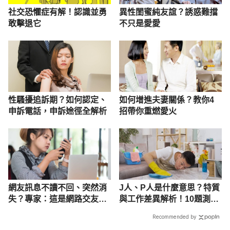
社交恐懼症有解！認識並勇
異性閨蜜純友誼？誘惑難擋
敢擊退它
不只是愛愛
性騷擾追訴期？如何認定、
如何增進夫妻關係？教你4
申訴電話，申訴途徑全解析
招帶你重燃愛火
網友訊息不讀不回、突然消
J人、P人是什麼意思？特質
失？專家：這是網路交友的
與工作差異解析！10題測驗
常態，不必太掛心
你是J或P
Recommended by