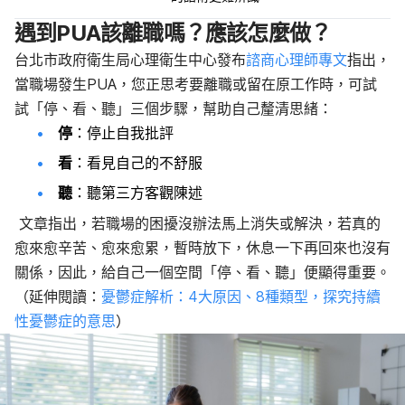
遇到PUA該離職嗎？應該怎麼做？
台北市政府衛生局心理衛生中心發布
諮商心理師專文
指出，
當職場發生PUA，您正思考要離職或留在原工作時，可試
試「停、看、聽」三個步驟，幫助自己釐清思緒：
停
：停止自我批評
看
：看見自己的不舒服
聽
：聽第三方客觀陳述
文章指出，若職場的困擾沒辦法馬上消失或解決，若真的
愈來愈辛苦、愈來愈累，暫時放下，休息一下再回來也沒有
關係，因此，給自己一個空間「停、看、聽」便顯得重要。
（延伸閱讀：
憂鬱症解析：4大原因、8種類型，探究持續
性憂鬱症的意思
）