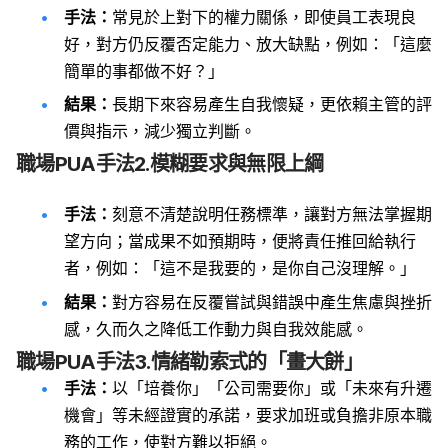
手法：
常見於上對下的權力關係，即使員工表現良
好，對方仍反覆否定能力、放大缺點，例如：「這麼
簡單的事都做不好？」
結果：
長期下來容易產生自我懷疑，更依賴主管的評
價與指示，減少獨立判斷。
職場PUA手法2.模糊要求與無限上綱
手法：
刻意不清楚說明任務標準，讓對方無法掌握期
望方向；當成果不如預期時，便將責任推回給執行
者，例如：「這不是我要的，是你自己沒理解。」
結果：
對方容易在反覆嘗試與錯誤中產生焦慮與挫折
感，久而久之降低工作動力與自我效能感。
職場PUA手法3.情緒勒索式的「畫大餅」
手法：
以「培養你」「公司需要你」或「未來有升遷
機會」等未經證實的承諾，要求加班或負擔非原本職
務的工作，使對方難以拒絕。