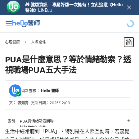
🎁 健康資訊 + 專屬好康一次擁有！立刻追蹤《Hello
醫師》LINE👆🏼
心理健康
人際關係
PUA是什麼意思？等於情緒勒索？透
視職場PUA五大手法
資料查核：
Hello 醫師
文：
張如青
·
更新日期：2025/12/09
索引：
PUA與情緒勒索關聯
情緒勒索的定義
生活中經常聽到「PUA」，特別是在人際互動時，若感覺
職場PUA常見5手法