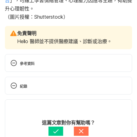
台
」，可線上學習情緒管理、心理壓力因應等主題，有助提
升心理韌性。
（圖片授權：Shutterstock）
免責聲明
Hello 醫師並不提供醫療建議、診斷或治療。
參考資料
「情緒勒索〔全球暢銷20年經典〕：遇到利用恐懼、
責任與罪惡感控制你的人，該怎麼辦？」
蘇珊・佛
紀錄
沃、唐娜・費瑟 Accessed Nov. 21, 2025
現行版本
情緒的迷霧森林－認識「情緒勒索」（國立師範大
學）
2025/12/09
https://counseling.sa.ntnu.edu.tw/%E6%83%85%E7
文： 
張如青
這篇文章對你有幫助嗎？
%B7%92%E7%9A%84%E8%BF%B7%E9%9C%A7%
資料查核：
Hello 醫師
E6%A3%AE%E6%9E%97-
由 
張如青
 更新