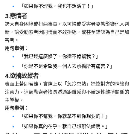
「如果你不理我，我也不想活了！」
3.悲情者
誇大自身困境或扭曲事實，以可憐或受害者姿態影響他人判
斷，讓受勒索者因同情而不敢拒絕，或甚至錯認為自己是加
害者。
用句舉例
：
「我已經這麼慘了，你還不肯幫我？」
「你是不是希望我一個人去承擔所有痛苦？」
4.欲擒故縱者
表面上若即若離，實際上以「忽冷忽熱」操控對方的情緒與
注意力。這類勒索者擅長透過距離感與不確定性維持關係的
主導權。
用句舉例：
「如果你不幫我，你就拿不到你想要的！」
「如果你真的在乎，就自己想辦法證明。」