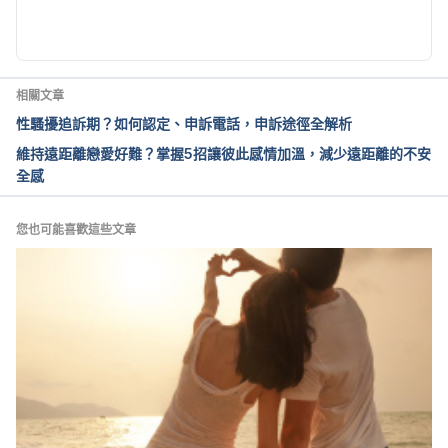
%E8%AA%8D%E8%AD%98%E3%80%8C%E6%83%
85%E7%B7%92%E5%8B%92%E7%B4%A2%E3%80
%8D/
 Accessed Nov. 21, 2025
相關文章
長期「情緒勒索」恐影響身心 專家建議從為自己發聲
性騷擾追訴期？如何認定、申訴電話，申訴途徑全解析
開始（衛生福利部桃園醫院）
維持遠距離戀愛好難？掌握5招讓彼此感情加溫，減少遠距離的不安
https://www.tygh.mohw.gov.tw/?
全感
aid=302&pid=&page_name=detail&iid=2829
Accessed Nov. 21, 2025
您也可能喜歡這些文章
What Is Emotional Blackmail? Examples & How to 
Deal With It（Positive Psychology）
https://positivepsychology.com/emotional-
blackmail/
 Accessed Nov. 21, 2025
工作壓力停看聽，遠離職場PUA （台北市衛生局心理
衛生中心）https://mental-
health.gov.taipei/News_Content.aspx?
n=AAC728154AF14339&sms=D7C906BCBC57377