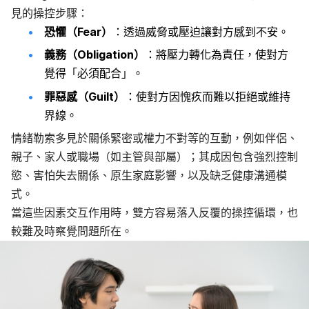
見的操控步驟：
恐懼（Fear）
：透過威脅或壓迫讓對方感到不安。
義務（Obligation）
：將壓力轉化為責任，使對方
覺得「必須配合」。
罪惡感（Guilt）
：使對方因愧疚而難以拒絕或維持
界線。
情緒勒索多見於關係緊密或權力不對等的互動，例如伴侶、
親子、家人或職場（如主管與部屬）；其成因包含強烈控制
慾、害怕失去關係、原生家庭影響，以及缺乏健康溝通模
式。
當這些因素交互作用時，雙方容易落入反覆的操控循環，也
較難及時察覺問題所在。