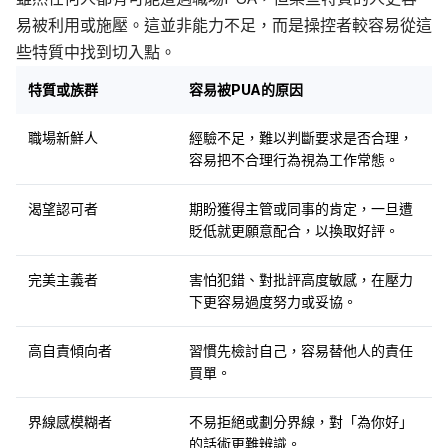
易被利用或施壓。這並非能力不足，而是操控者較容易從這
些特質中找到切入點。
特質或族群
容易被PUA的原因
職場新鮮人
經驗不足，難以判斷要求是否合理，
容易把不合理行為視為工作常態。
渴望認可者
期盼獲得主管或同事的肯定，一旦遭
貶低就更願意配合，以換取好評。
完美主義者
害怕犯錯、對批評高度敏感，在壓力
下更容易過度努力或妥協。
高自責傾向者
習慣先檢討自己，容易替他人的責任
買單。
界線感模糊者
不易拒絕或劃分界線，對「為你好」
的話術更難辨識。