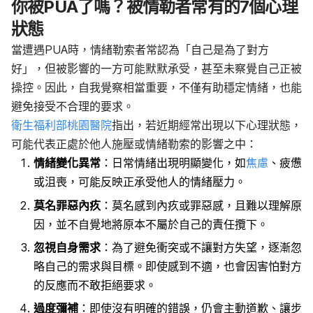
你被PUA了嗎？被情勒者常有的7個心理
狀態
當遭遇PUA時，情緒勒索者常認為「自己是為了對方
好」，但被影響的一方可能默默承受，甚至未察覺自己正被
操控。因此，自我覺察相當重要，不僅有助穩定情緒，也能
避免接受不合理的要求。
衛生福利部桃園醫院
指出，若近期經常出現以下心理狀態，
可能代表正處於他人施壓或情緒勒索的影響之中：
情緒變化異常
：日常情緒出現明顯變化，如
焦慮
、疲憊
或沮喪，可能反映正承受他人的情緒壓力。
莫名罪惡內疚
：莫名感到內疚或罪惡感，且難以理解原
因，並不自覺地將原本不屬於自己的責任攬下。
忽視自身需求
：為了避免衝突或不讓對方失望，逐漸忽
略自己的需求與目標。即使感到不適，也會因害怕對方
的反應而不敢拒絕要求。
過度彌補
：即使沒有明確的錯誤，仍會主動道歉、讓步