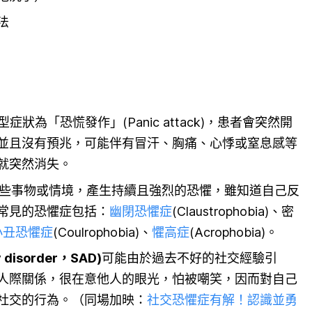
法
型症狀為「恐慌發作」(Panic attack)，患者會突然開
並且沒有預兆，可能伴有冒汗、胸痛、心悸或窒息感等
後就突然消失。
些事物或情境，產生持續且強烈的恐懼，雖知道自己反
常見的恐懼症包括：
幽閉恐懼症
(Claustrophobia)、密
小丑恐懼症
(Coulrophobia)、
懼高症
(Acrophobia)。
 disorder，SAD)
可能由於過去不好的社交經驗引
人際關係，很在意他人的眼光，怕被嘲笑，因而對自己
社交的行為。（同場加映：
社交恐懼症有解！認識並勇