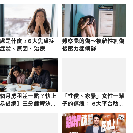
慮是什麼？6大焦慮症
難察覺的傷～複雜性創傷
症狀、原因、治療
後壓力症候群
個月房租差一點？快上
「性侵、家暴」女性一輩
易借網】三分鐘解決燃
子的傷痕： 6大平台助受
之急
害者身心重建
PR