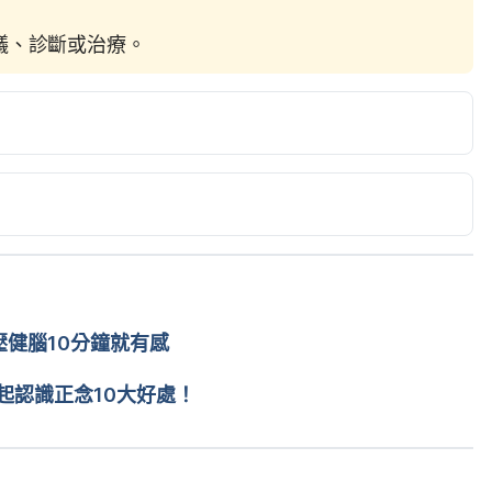
建議、診斷或治療。
and Treatment. 
health/diseases/9536-anxiety-disorders/management-
.healthline.com/health/stress-and-anxiety#when-to-
健腦10分鐘就有感
medicalnewstoday.com/articles/323454.php
起認識正念10大好處！