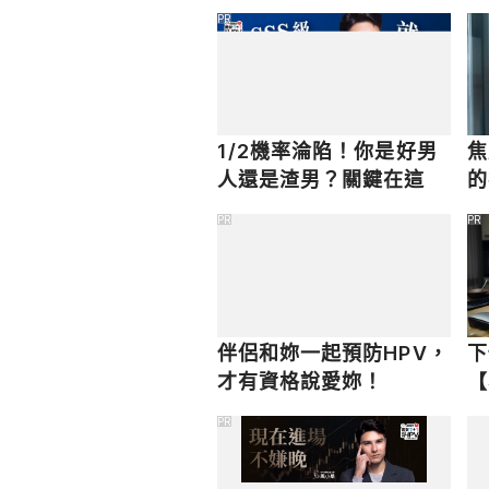
PR
1/2機率淪陷！你是好男
焦
人還是渣男？關鍵在這
的
PR
PR
伴侶和妳一起預防HPV，
下
才有資格說愛妳！
【
眉
PR