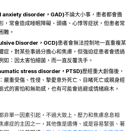
d anxiety disorder，GAD)
不論大小事，患者都會擔
形，常會造成睡眠障礙、頭痛、心悸等症狀，但患者常
困難。
sive Disorder，OCD)
患者會無法控制地一直重複某
懼症，對某些事過分擔心和焦慮，但強迫症患者會透過
例如：因太害怕細菌，而一直反覆洗手。
atic stress disorder，PTSD)
歷經重大創傷後，
：嚴重受傷、性侵、摯愛意外死亡、目睹死亡或親身經
態式的害怕和無助感，也有可能會逃避或情緒麻木。
都非單一因素引起，不過大致上，壓力和焦慮息息相
焦慮症的主因之一，其他像是遺傳、或是容易緊張、著