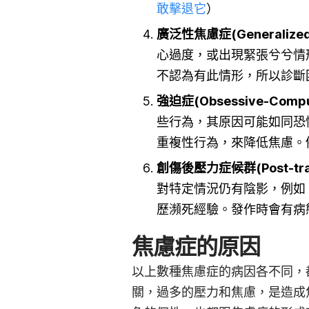
敢擊退它
）
廣泛性焦慮症(
Generalize
心過度，或出現緊張兮兮情
不認為有此情形，所以診斷
強迫症(Obsessive-Compul
些行為，其原因可能如同恐
重複性行為，來降低焦慮。
創傷後壓力症候群(Post-traum
對特定情況仍有陰影，例如
歷瀕死經驗。發作時會有病
焦慮症的原
因
以上數種焦慮症的病因各不同，
關，過多的壓力和焦慮，是造成