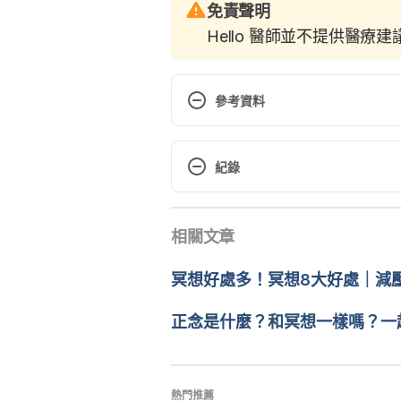
免責聲明
Hello 醫師並不提供醫療
參考資料
Anxiety Disorders: Management 
https://my.clevelandclinic.org/
紀錄
and-treatment
現行版本
Stress and Anxiety. https://www
相關文章
2024/04/11
seek-help
文： 
周士閔
冥想好處多！冥想8大好處｜減壓
What is anxiety? https://www.
醫學審稿：
賴建翰醫師
由 
張凱安 Kyle Chang
 更新
正念是什麼？和冥想一樣嗎？一
熱門推薦