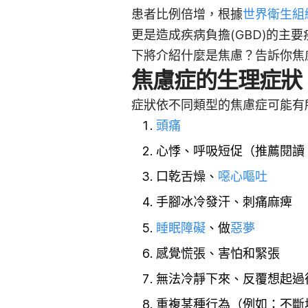
患者比例倍增，根據
世界衛生組
更是造成疾病負擔(GBD)的主
下將介紹什麼是焦慮？告訴你焦
焦慮症的生理症狀
症狀依不同類型的焦慮症可能有
頭痛
心悸、呼吸短促（推薦閱讀
口乾舌燥、
噁心嘔吐
手腳冰冷發汗、刺痛麻痺
睡眠障礙
、做
惡夢
感覺慌張、害怕和緊張
無法冷靜下來、反覆想起過
重複某種行為（例如：不斷