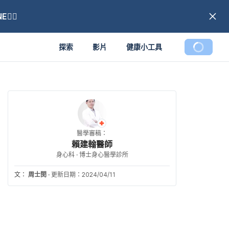
🏼
探索
影片
健康小工具
醫學審稿：
賴建翰醫師
身心科 · 博士身心醫學診所
文：
周士閔
·
更新日期：2024/04/11