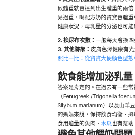
候體重就會達到出生體重的兩倍
易過重，喝配方奶的寶寶會體重
健康狀況，母乳量的分泌也可能
2. 換尿布次數
：
一般每天會換四
3. 其他跡象
：
皮膚色澤健康有光
照比一比：從寶寶大便顏色型態
飲食能增加泌乳量
答案是肯定的。在過去有一些常
（Fenugreek /Trigonella f
Silybum marianum）以及山羊豆（
的媽媽來說，保持飲食均衡、攝
食用適量的魚肉、
木瓜
也有幫助
避免其他餵奶問題