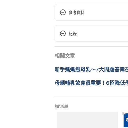
參考資料
http://mypositiveparenting.org/
紀錄
Accessed April 9, 2017
現行版本
相關文章
2024/07/16
文： 
周士閔
新手媽媽餵母乳～7大問題答案
醫學審稿：
賴建翰醫師
由 
張凱安 Kyle Chang
 更新
母親哺乳飲食很重要！6招降低
熱門推薦
PR