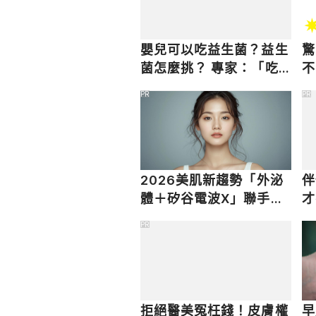
嬰兒可以吃益生菌？益生
驚
菌怎麼挑？ 專家：「吃
不
活的」差很大！
PR
PR
2026美肌新趨勢「外泌
伴
體＋矽谷電波X」聯手，
才
開啟高階養膚新世代
PR
拒絕醫美冤枉錢！皮膚權
早