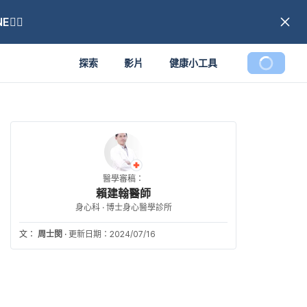
🏼
探索
影片
健康小工具
醫學審稿：
賴建翰醫師
身心科 · 博士身心醫學診所
文：
周士閔
·
更新日期：2024/07/16