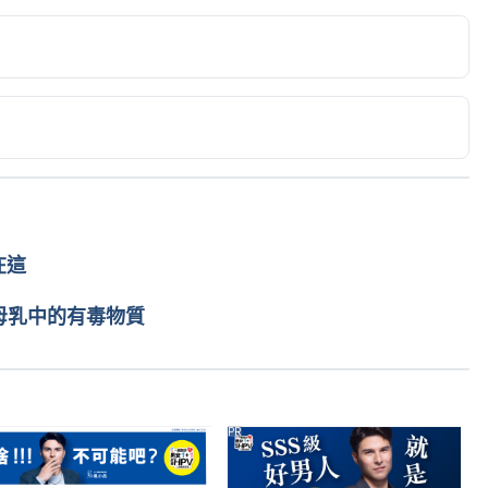
Low milk supply or lack of self confidence?. 
2014/01/14/low-milk-supply-or-lack-of-self-confidence/
 . 
在這
母乳中的有毒物質
PR