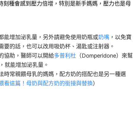
時刻種會感到壓力倍增，特別是新手媽媽，壓力也是母
都能增加泌乳量，另外請避免使用奶瓶或
奶嘴
，以免寶
需要的話，也可以改用吸奶杯、湯匙或注射器。
的協助，醫師可以開給
多普利杜
（Domperidone）來幫
n），就能增加泌乳量。
法時常親餵母乳的媽媽，配方奶的搭配也是另一種選
餵看這篇！母奶與配方奶的銜接與替換
）