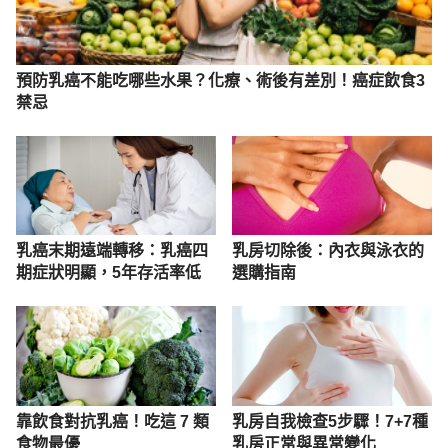
預防乳癌不能吃哪些水果？化療、術後有差別！癌症飲食3
禁忌
乳癌末期遠端轉移：乳癌四
乳房切除後：內衣與泳衣的
期症狀明顯，5年存活率低
選購指南
靠飲食對抗乳癌！吃這 7 類
乳房自我檢查5步驟！7+7種
食物最優
乳房正常與異常變化