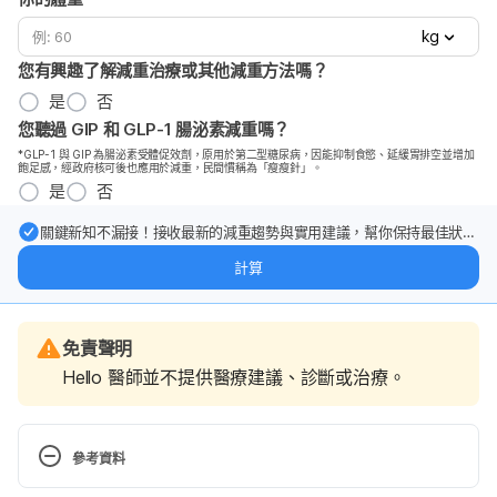
kg
您有興趣了解減重治療或其他減重方法嗎？
是
否
您聽過 GIP 和 GLP-1 腸泌素減重嗎？
*GLP-1 與 GIP 為腸泌素受體促效劑，原用於第二型糖尿病，因能抑制食慾、延緩胃排空並增加
飽足感，經政府核可後也應用於減重，民間慣稱為「瘦瘦針」。
是
否
關鍵新知不漏接！接收最新的減重趨勢與實用建議，幫你保持最佳狀
態。
計算
免責聲明
Hello 醫師並不提供醫療建議、診斷或治療。
參考資料