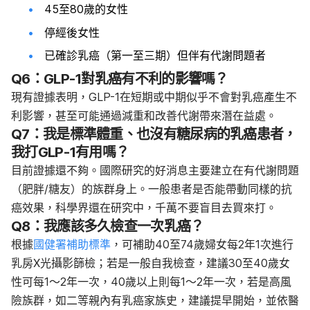
45至80歲的女性
停經後女性
已確診乳癌（第一至三期）但伴有代謝問題者
Q6：GLP-1對乳癌有不利的影響嗎？
現有證據表明，GLP-1在短期或中期似乎不會對乳癌產生不
利影響，甚至可能通過減重和改善代謝帶來潛在益處。
Q7：我是標準體重、也沒有糖尿病的乳癌患者，
我打GLP-1有用嗎？
目前證據還不夠。國際研究的好消息主要建立在有代謝問題
（肥胖/糖友）的族群身上。一般患者是否能帶動同樣的抗
癌效果，科學界還在研究中，千萬不要盲目去買來打。
Q8：我應該多久檢查一次乳癌？
根據
國健署補助標準
，可補助40至74歲婦女每2年1次進行
乳房X光攝影篩檢；若是一般自我檢查，建議30至40歲女
性可每1～2年一次，40歲以上則每1～2年一次，若是高風
險族群，如二等親內有乳癌家族史，建議提早開始，並依醫