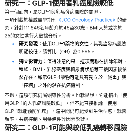
研究一：GLP-1使用者乳癌風險較低
第一個面向，是GLP-1與乳癌發病風險的關聯。
一項刊載於權威醫學期刊
《JCO Oncology Practice》
的研
究，針對111,646名年齡介於45至80歲、BMI大於或等於
25的女性進行大數據分析。
研究發現：
使用GLP-1藥物的女性，其乳癌發病風險
明顯較低，勝算比（OR）為0.695。
獨立影響力：
值得注意的是，這項關聯在排除年齡、
種族、BMI、乳腺密度與糖尿病狀態等干擾因素後依
然存在。顯示GLP-1藥物可能具有獨立於「減重」與
「控糖」之外的潛在抗癌機制。
不過，這項研究仍屬觀察性分析。也就是說，它能指出「使
用GLP-1的人乳癌風險較低」，但不能直接推論「使用
GLP-1就能預防乳癌」。這中間仍可能受到生活型態、就醫
頻率、共病控制、用藥條件等因素影響。
研究二：GLP-1可能與較低乳癌轉移風險