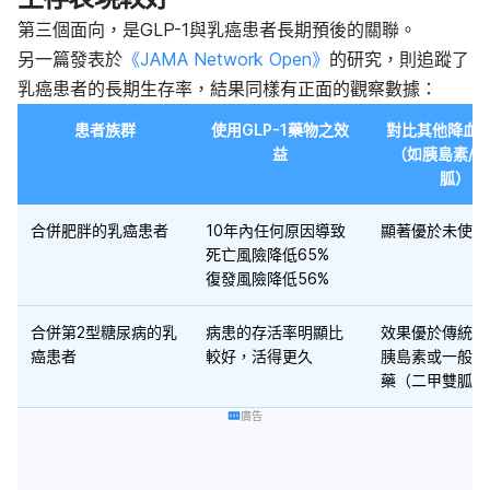
第三個面向，是GLP-1與乳癌患者長期預後的關聯。
另一篇發表於
《JAMA Network Open》
的研究，則追蹤了
乳癌患者的長期生存率，結果同樣有正面的觀察數據：
患者族群
使用GLP-1藥物之效
對比其他降血
益
（如胰島素/
胍）
合併肥胖的乳癌患者
10年內任何原因導致
顯著優於未使用
死亡風險降低65%
復發風險降低56%
合併第2型糖尿病的乳
病患的存活率明顯比
效果優於傳統使
癌患者
較好，活得更久
胰島素或一般降
藥（二甲雙胍）
廣告