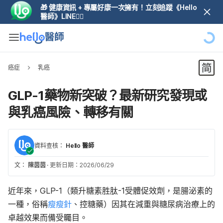
🎁 健康資訊 + 專屬好康一次擁有！立刻追蹤《Hello
醫師》LINE👆🏼
癌症
乳癌
GLP-1藥物新突破？最新研究發現或
與乳癌風險、轉移有關
資料查核：
Hello 醫師
文：
陳茵茵
·
更新日期：2026/06/29
近年來，GLP-1（類升糖素胜肽-1受體促效劑，是腸泌素的
一種，俗稱
瘦瘦針
、控糖藥）因其在減重與糖尿病治療上的
卓越效果而備受矚目。