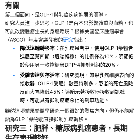
有關
第二個面向，是GLP-1與乳癌疾病進展的關聯。
研究人員進一步思考，GLP-1是否不只影響體重與血糖，也
可能改變腫瘤生長的身體環境？
根據美國臨床腫瘤學會
（ASCO）年度會議發布的
研究
指出
：
降低遠端轉移率：
在乳癌患者中，使用GLP-1藥物者
進展至第四期（遠端轉移）的比例僅為10%，明顯低
於使用另一款控糖藥DPP-4抑制劑組的20%。
受體表達與存活率：
研究發現，如果乳癌細胞表面的
接收器（GLP-1受體）數量特別多，患者的死亡風險
反而大幅降低45%；這暗示著接收器接收到訊號
時，可能具有抑制癌症惡化的剎車功能。
雖然這項結果給醫學研究一個很好的聚焦方向，但仍不能解
讀為GLP-1藥物能直接抑制乳癌轉移。
研究三：肥胖、糖尿病乳癌患者，長期
生存表現較好