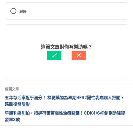
McDonald ES, Gillis LB, Gabrial P, et al. GLP-1 
Agonists Are Associated With a Significant 
紀錄
Reduction in Breast Cancer Incidence in Women. 
JCO Oncology Practice.
 Published June 2, 2026. 
現行版本
doi:10.1200/OP-26-00485.
2026/06/29
Tatum KL, Dahman B, Stevenson A, et al. Survival 
文： 
陳茵茵
這篇文章對你有幫助嗎？
and Recurrence With GLP-1 Receptor Agonists in 
資料查核：
Hello 醫師
Breast Cancer. 
JAMA Network Open.
由 
張凱安 Kyle Chang
 更新
2026;9(5):e2612133. Published online May 11, 
2026. doi:10.1001/jamanetworkopen.2026.12133.
Barbor M. GLP-1 RAs May Reduce Metastatic 
相關文章
Progression in Certain Obesity-Related Cancers. 
五年存活率近乎滿分！ 標靶藥物為早期HER2陽性乳癌病人把關，
The ASCO Post.
 Published May 21, 2026.
遠離復發陰影
早期乳癌別怕，把握荷爾蒙陽性治療關鍵！CDK4/6抑制劑助降復
發率3成