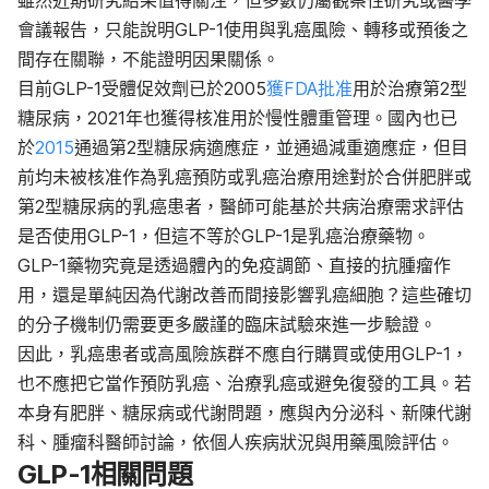
雖然近期研究結果值得關注，但多數仍屬觀察性研究或醫學
會議報告，只能說明GLP-1使用與乳癌風險、轉移或預後之
間存在關聯，不能證明因果關係。
目前GLP-1受體促效劑已於
2005
獲FDA批准
用於治療第2型
糖尿病，
2021年也獲得核准用於慢性體重管理。
國內也已
於
2015
通過第2型糖尿病適應症，並通過減重適應症，
但目
前均
未被核准作為乳癌預防或乳癌治療用途
對於合併肥胖或
第2型糖尿病的乳癌患者，醫師可能基於共病治療需求評估
是否使用GLP-1，但這不等於GLP-1是乳癌治療藥物。
GLP-1藥物究竟是透過體內的免疫調節、直接的抗腫瘤作
用，還是單純因為代謝改善而間接影響乳癌細胞？這些確切
的分子機制仍需要更多嚴謹的臨床試驗
來進一步驗證。
因此，乳癌患者或高風險族群不應自行購買或使用GLP-1，
也不應把它當作預防乳癌、治療乳癌或避免復發的工具。若
本身有肥胖、糖尿病或代謝問題，應與內分泌科、新陳代謝
科、腫瘤科醫師討論，依個人疾病狀況與用藥風險評估。
GLP-1相關問題