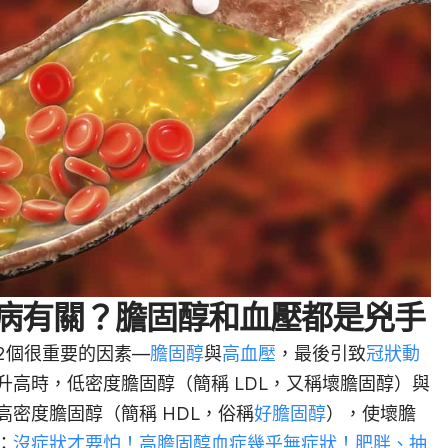
病有關？膽固醇和血壓都是兇手
2個很重要的因素—
膽固醇
與
高血壓
，最後引致
冠狀動
升高時，低密度膽固醇（簡稱 LDL，又稱壞膽固醇）與
密度膽固醇（簡稱 HDL，俗稱
好膽固醇
），使壞膽
：
沒症狀才要怕！高膽固醇血症幾乎無症狀！肥胖、抽