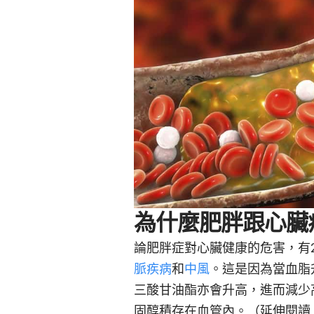
為什麼肥胖跟心臟
論肥胖症對心臟健康的危害，有
脈疾病
和
中風
。這是因為當血脂
三酸甘油酯亦會升高，進而減少高
固醇積存在血管內。（延伸閱讀