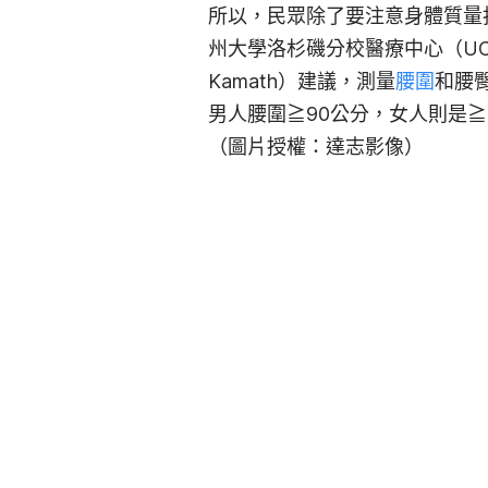
所以，民眾除了要注意身體質量
州大學洛杉磯分校醫療中心（UCL
Kamath）建議，測量
腰圍
和腰
男人腰圍≧90公分，女人則是≧
（圖片授權：達志影像）