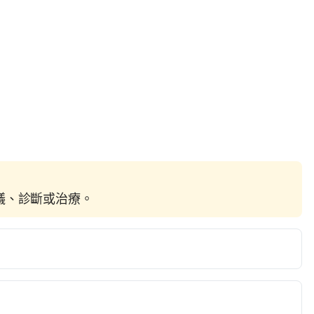
建議、診斷或治療。
/my.clevelandclinic.org/health/articles/17308-obesity–
, 2020.