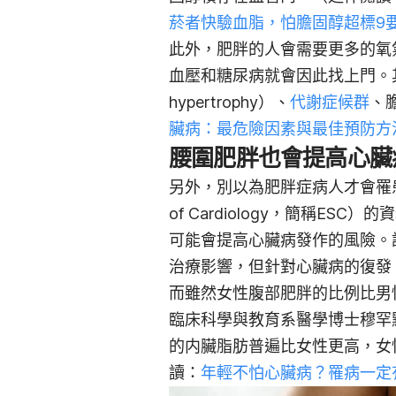
菸者快驗血脂，怕膽固醇超標9
此外，肥胖的人會需要更多的氧
血壓和糖尿病就會因此找上門。
hypertrophy）、
代謝症候群
、
臟病：最危險因素與最佳預防方
腰圍肥胖也會提高心臟
另外，別以為肥胖症病人才會罹
of Cardiology，簡稱E
可能會提高心臟病發作的風險。
治療影響，但針對心臟病的復發
而雖然女性腹部肥胖的比例比男
臨床科學與教育系醫學博士穆罕默迪
的内臟脂肪普遍比女性更高，女
讀：
年輕不怕心臟病？罹病一定