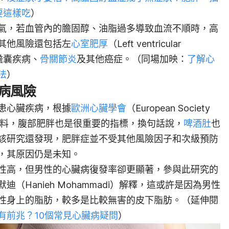
要這樣吃
）
氣，若血管內的膽固醇、油脂過多導致血流不順時，高
其他風險還包括左
心室肥厚
（Left ventricular
膽囊疾病、
骨關節炎
及其他癌症。（同場加映：
了解心
法
）
病風險
患心臟疾病，根據
歐洲心臟學會
（European Society
SC）的資料，腹部肥胖也是很重要的指標，換句話說，
啤酒肚
也
該研究還發現，肥胖症並不受其他風險因子和次級預防
，其原因仍是未知。
性高，但男性的心臟病復發率卻更顯著，參與此研究的
（Hanieh Mohammadi）解釋，這或許是因為男性
性身上的脂肪，較多是比較無害的皮下脂肪。（延伸閱
有前兆？10個常見心臟病疑問
）