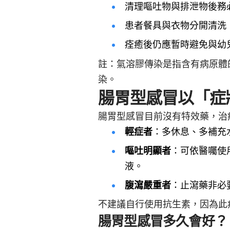
清理嘔吐物與排泄物後務
患者餐具與衣物分開清洗
痊癒後仍應暫時避免與幼
註：氣溶膠傳染是指含有病原體
染。
腸胃型感冒以「症
腸胃型感冒目前沒有特效藥，治
輕症者
：多休息、多補充
嘔吐明顯者
：可依醫囑使
液。
腹瀉嚴重者
：止瀉藥非必
不建議自行使用抗生素，因為此
腸胃型感冒多久會好？