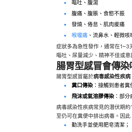
嘔吐、腹瀉
腹痛、腹脹、食慾不振
發燒、倦怠、肌肉痠痛
喉嚨痛
、流鼻水、輕微咳
症狀多為急性發作，通常在1~3
嘔吐、尿量減少、精神不佳或意
腸胃型感冒會傳染
腸胃型感冒屬於
病毒感染性疾病
糞口傳染
：接觸到患者糞
飛沫或氣溶膠傳染
：部分
病毒感染性疾病常見的潛伏期約
至仍可在糞便中排出病毒。因此
勤洗手並使用肥皂清潔；