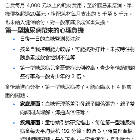
自費每月 4,000 元以上的耗材費用；至於胰島素幫浦，單
機價格超過20萬元，搭配耗材每月支出約 5 千至 8 千元，
也未納入健保給付，對一般家庭形成沉重負擔。
第一型糖尿病帶來的心理負擔
日復一日的血糖監測與注射
孩童自我控制能力較弱，可能抗拒打針、未按時注射
胰島素或飲食控制不佳等
第一型糖尿病兒童憂鬱症比例較高，青少年情緒問題
盛行率為一般青少年的 3 倍。
童怡靖進而分析，第一型糖尿病孩子可能面臨以下 4 個層
面的問題：
家庭層面：
血糖管理落差引發親子關係張力、親子雙
向認同與理解、溝通與信任等。
疾病層面：
童怡靖引述研究指出，每位第一型糖尿病
病童每天平均要花 192 分鐘、超過 3 小時處理血糖
控制相關問題，長久下來，一定會疲倦、產生壓力。