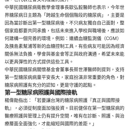
中華民國糖尿病衛教學會理事長歐弘毅醫師也表示，今年世
界糖尿病日主題為「跨越生命個個階段的糖尿病」，主要是
因為當診斷出第一型糖尿病後，不只病友獨自自己面對，整
個家庭都要共同承擔，包括未來進入學校與職場後，應該如
何建構一個完善的環境，例如：連續血糖監測儀（CGM）
及胰島素幫浦等新的血糖控制工具，有些病友可能因為經濟
關係無法負擔，學會與基金會等正與政府溝通，希望未來能
以更具彈性的方式提供這些工具。
中華民國糖尿病關懷基金會董事長蔡世澤醫師則提到，支持
第一型糖尿病病童平安長大，家庭扮演非常重要的角色，對
糖尿病照護有充分的認知，更是守護的起點。
第一型糖尿病照護與國際接軌
楊偉勛指出：「若要讓台灣的糖尿病照護『真正與國際接
軌』，必須從制度面加強投資。目前健保在第一型糖尿病的
醫療照護與管理上仍有提升空間，唯有在診斷、照護、與治
療層面全面強化，才能縮短與國際的差距。」