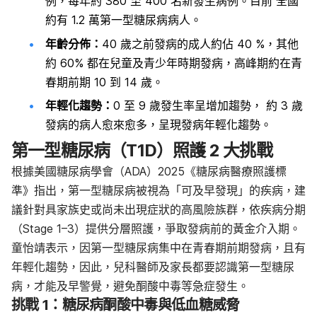
例，每年約 380 至 400 名新發生病例。目前 全國
約有 1.2 萬第一型糖尿病病人。
年齡分佈：
40 歲之前發病的成人約佔 40 %，其他
約 60% 都在兒童及青少年時期發病，高峰期約在青
春期前期 10 到 14 歲。
年輕化趨勢：
0 至 9 歲發生率呈增加趨勢， 約 3 歲
發病的病人愈來愈多，呈現發病年輕化趨勢。
第一型糖尿病（T1D）照護 2 大挑戰
根據美國糖尿病學會（ADA）2025《糖尿病醫療照護標
準》指出，第一型糖尿病被視為「可及早發現」的疾病，建
議針對具家族史或尚未出現症狀的高風險族群，依疾病分期
（Stage 1–3）提供分層照護，爭取發病前的黃金介入期。
童怡靖表示，因第一型糖尿病集中在青春期前期發病，且有
年輕化趨勢，因此，兒科醫師及家長都要認識第一型糖尿
病，才能及早警覺，避免酮酸中毒等急症發生。
挑戰 1：糖尿病酮酸中毒與低血糖威脅