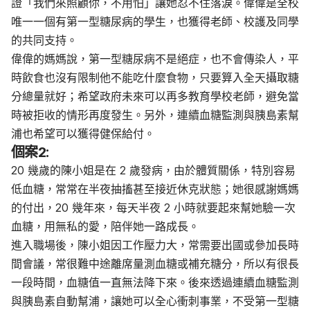
證「我們來照顧你，不用怕」讓她忍不住落淚。偉偉是全校
唯一一個有第一型糖尿病的學生，也獲得老師、校護及同學
的共同支持。
偉偉的媽媽說，第一型糖尿病不是絕症，也不會傳染人，平
時飲食也沒有限制他不能吃什麼食物，只要算入全天攝取糖
分總量就好；希望政府未來可以再多教育學校老師，避免當
時被拒收的情形再度發生。另外，連續血糖監測與胰島素幫
浦也希望可以獲得健保給付。
個案2:
20 幾歲的陳小姐是在 2 歲發病，由於體質關係，特別容易
低血糖，常常在半夜抽搐甚至接近休克狀態；她很感謝媽媽
的付出，20 幾年來，每天半夜 2 小時就要起來幫她驗一次
血糖，用無私的愛，陪伴她一路成長。
進入職場後，陳小姐因工作壓力大，常需要出國或參加長時
間會議，常很難中途離席量測血糖或補充糖分，所以有很長
一段時間，血糖值一直無法降下來。後來透過連續血糖監測
與胰島素自動幫浦，讓她可以全心衝刺事業，不受第一型糖