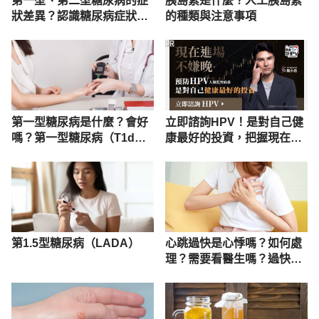
第一型、第二型糖尿病的症
胰島素是什麼？人工胰島素
狀差異？認識糖尿病症狀、
的種類與注意事項
治療
PR
第一型糖尿病是什麼？會好
立即諮詢HPV！是對自己健
嗎？第一型糖尿病（T1d）
康最好的投資，把握現在不
的症狀、治療與照護
嫌晚！
第1.5型糖尿病（LADA）
心跳過快是心悸嗎？如何處
理？需要看醫生嗎？過快原
因？