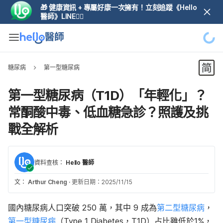
🎁 健康資訊 + 專屬好康一次擁有！立刻追蹤《Hello
醫師》LINE👆🏼
糖尿病
第一型糖尿病
第一型糖尿病（T1D）「年輕化」？
常酮酸中毒、低血糖急診？照護及挑
戰全解析
資料查核：
Hello 醫師
文：
Arthur Cheng
·
更新日期：2025/11/15
國內糖尿病人口突破 250 萬，其中 9 成為
第二型糖尿病
，
第一型糖尿病
（Type 1 Diabetes，T1D）占比雖低於1%，