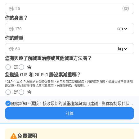
（歲）
你的身高？
cm
你的體重
kg
您有興趣了解減重治療或其他減重方法嗎？
是
否
您聽過 GIP 和 GLP-1 腸泌素減重嗎？
*GLP-1 與 GIP 為腸泌素受體促效劑，原用於第二型糖尿病，因能抑制食慾、延緩胃排空並增加
飽足感，經政府核可後也應用於減重，民間慣稱為「瘦瘦針」。
是
否
關鍵新知不漏接！接收最新的減重趨勢與實用建議，幫你保持最佳狀
態。
計算
免責聲明