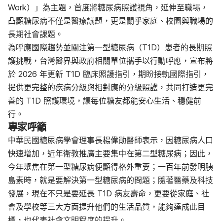
Work）」為主題，首度將糖尿病照護視角，延伸至職場，
凸顯糖尿病不僅是醫療議題，更是關乎家庭、校園與職場的
長期社會課題。
為呼應國際趨勢並關注第一型糖尿病（T1D）患者的長期照
護挑戰，台灣醫界與政府相關單位攜手以行動呼應，宣布將
於 2026 年更新 T1D 臨床照護指引，期盼接軌國際指引，
提供更完整的疾病分級與相對應的分級照護，共同打造更完
善的 T1D 照護環境，讓每位糖友都能安心生活、穩健前
行。
專家呼籲
中華民國糖尿病學會理事長楊偉勛醫師表示，因糖尿病人口
快速增加，近年衛教推廣主要集中在第二型糖尿病；因此，
今年聚焦在第一型糖尿病便顯得格外重要；一百年前發明胰
島素時，就是要解決第一型糖尿病的問題；隨著醫藥及科技
發展，現在不只是要延長 T1D 病友壽命，更要從家庭、社
會及學校等三大方面提升他們的生活品質，能夠達成此目
標，也代表社會文明程度的提升。