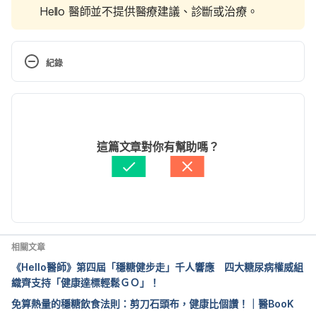
Hello 醫師並不提供醫療建議、診斷或治療。
紀錄
現行版本
2025/11/15
文： 
Arthur Cheng
這篇文章對你有幫助嗎？
資料查核：
Hello 醫師
由 
周士閔
 更新
相關文章
《Hello醫師》第四屆「穩糖健步走」千人響應 四大糖尿病權威組
織齊支持「健康達標輕鬆ＧＯ」！
免算熱量的穩糖飲食法則：剪刀石頭布，健康比個讚！｜醫BooK