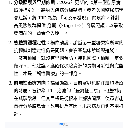
分級照護與早期診斷：
2026年更新的《第一型糖尿病
照護指引》，將納入疾病分級架構。參考美國糖尿病學
會建議，將 T1D 視為 「可及早發現」 的疾病，針對
高風險族群提供 分期（Stage 1–3）分層照護，以爭取
發病前的「黃金介入期」
。
檢驗資源穩定性：
楊偉勛說，診斷第一型糖尿病所需的
抗體試劑穩定性仍是問題，會影響臨床診斷與追蹤，
「沒有檢驗，就沒有早期預防，接軌國際，檢驗一定要
做好。」他建議，應確保檢驗資源的長期可近性與完整
性，才是「韌性醫療」的一部分。
前瞻性治療方向：
楊偉勛說，目前醫界也關注細胞治療
的發展，被視為 T1D 治療的「最終極目標」。雖然仍
在試驗階段，但其目標是從根本上解決問題，使患者能
自行分泌胰島素，改善排斥基因，未來病友再也不用打
針。
廣告