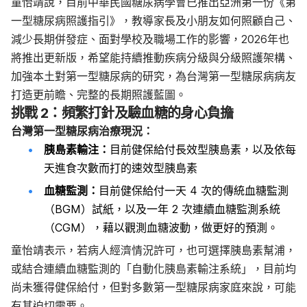
童怡靖說，目前中華民國糖尿病學會已推出亞洲第一份《第
一型糖尿病照護指引》，教導家長及小朋友如何照顧自己、
減少長期併發症、面對學校及職場工作的影響，2026年也
將推出更新版，希望能持續推動疾病分級與分級照護架構、
加強本土對第一型糖尿病的研究，為台灣第一型糖尿病病友
打造更前瞻、完整的長期照護藍圖。
挑戰 2：頻繁打針及驗血糖的身心負擔
台灣第一型糖尿病治療現況：
胰島素輸注：
目前健保給付長效型胰島素，以及依每
天進食次數而打的速效型胰島素
血糖監測：
目前健保給付一天 4 次的傳統血糖監測
（BGM）試紙，以及一年 2 次連續血糖監測系統
（CGM），藉以觀測血糖波動，做更好的預測。
童怡靖表示，若病人經濟情況許可，也可選擇胰島素幫浦，
或結合連續血糖監測的「自動化胰島素輸注系統」，目前均
尚未獲得健保給付，但對多數第一型糖尿病家庭來說，可能
有其迫切需要。