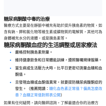
糖尿病酮酸中毒的治療
醫療方式主要是在靜脈中補充有助於提升胰島素的物質，
如
含有鈉、鉀和氯化物等維生素或礦物質的電解質，其他
可為
身體補充水分的液體，或是
胰島素等。
糖尿病酮酸血症的生活調整或居家療法
嚴格控制胰島素劑量。
維持健康飲食和日常體能訓練，遵照醫囑規律服藥。
當生病或生活壓力大時，比平日更密切測量血糖和血
酮值。
旦發現血糖或血酮值異常，就要提防糖尿病酸酮症的
發生。（推薦閱讀：
糖化血色素正常值？偏高怎麼改
善？血糖正常值對照表公開
）
如果有任何疑問，請向醫師諮詢，了解最適合你的治療方