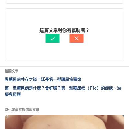
現行版本
Diabetic ketoacidosis. 
http://www.mayoclinic.org/diseases-
2024/04/19
conditions/diabetic-
文： 
張雅惠
這篇文章對你有幫助嗎？
ketoacidosis/basics/definition/con-20026470. 
醫學審稿：
賴建翰醫師
Accessed July 20, 2016.
由 
周士閔
 更新
Diabetic ketoacidosis (DKA). 
http://www.webmd.com/diabetes/tc/diabetic-
ketoacidosis-dka-topic-overview. Accessed July 
相關文章
20, 2016.
與糖尿病共存之道！延長第一型糖尿病壽命
第一型糖尿病是什麼？會好嗎？第一型糖尿病（T1d）的症狀、治
Diabetic ketoacidosis. 
療與照護
http://www.nhs.uk/Conditions/diabetic-
ketoacidosis/Pages/Introduction.aspx. Accessed 
July 20, 2016.
您也可能喜歡這些文章
PR