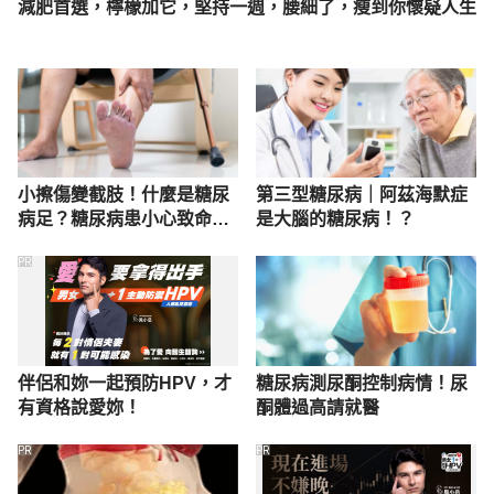
減肥首選，檸檬加它，堅持一週，腰細了，瘦到你懷疑人生
小擦傷變截肢！什麼是糖尿
第三型糖尿病｜阿茲海默症
病足？糖尿病患小心致命併
是大腦的糖尿病！？
發症
PR
伴侶和妳一起預防HPV，才
糖尿病測尿酮控制病情！尿
有資格說愛妳！
酮體過高請就醫
PR
PR