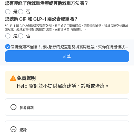
您有興趣了解減重治療或其他減重方法嗎？
是
否
您聽過 GIP 和 GLP-1 腸泌素減重嗎？
*GLP-1 與 GIP 為腸泌素受體促效劑，原用於第二型糖尿病，因能抑制食慾、延緩胃排空並增加
飽足感，經政府核可後也應用於減重，民間慣稱為「瘦瘦針」。
是
否
關鍵新知不漏接！接收最新的減重趨勢與實用建議，幫你保持最佳狀
態。
計算
免責聲明
Hello 醫師並不提供醫療建議、診斷或治療。
參考資料
Diabetic ketoacidosis. 
https://medlineplus.gov/ency/article/000320.htm. 
紀錄
Accessed July 20, 2016.