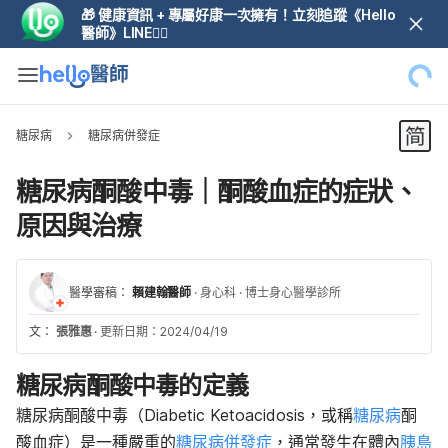
🎁 健康資訊 + 專屬好康一次擁有！立刻追蹤《Hello
醫師》LINE👆🏼
糖尿病
糖尿病併發症
糖尿病酮酸中毒｜酮酸血症的症狀、
原因與治療
醫學審稿：
賴建翰醫師
·
身心科
·
博士身心醫學診所
文：
張雅惠
·
更新日期：2024/04/19
糖尿病酮酸中毒的定義
糖尿病
酮酸中毒（Diabetic Ketoacidosis，或稱
糖尿病
酮
酸血症）是一種嚴重的
糖尿病併發症
，通常發生在體內
胰島