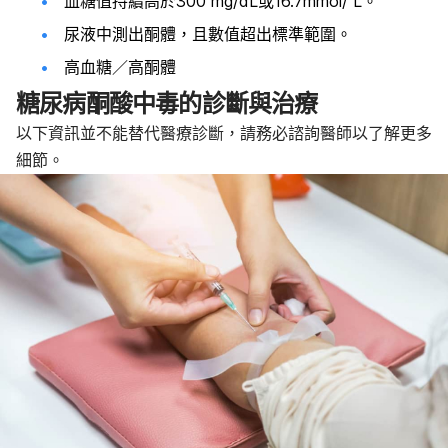
血糖值持續高於300 mg/dL或16.7mmol/ L。
尿液中測出
酮體
，且數值超出標準範圍。
高血糖／高酮體
糖尿病酮酸中毒的診斷與治療
以下資訊並不能替代醫療診斷，請務必諮詢醫師以了解更多
細節。