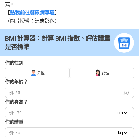
式。
【
點我前往糖尿病專區
】
（圖片授權：達志影像）
BMI 計算器：計算 BMI 指數、評估體重
是否標準
你的性別
男性
女性
你的年齡？
（歲）
你的身高？
cm
你的體重
kg