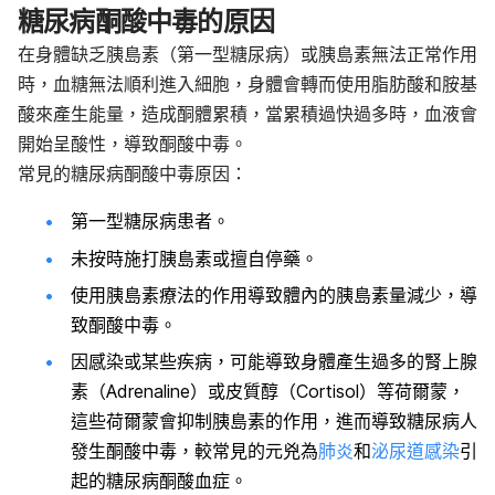
糖尿病酮酸中毒的原因
在身體缺乏胰島素（第一型糖尿病）或胰島素無法正常作用
時，血糖無法順利進入細胞，身體會轉而使用脂肪酸和胺基
酸來產生能量，造成酮體累積，當累積過快過多時，血液會
開始呈酸性，導致酮酸中毒。
常見的糖尿病酮酸中毒原因：
第一型糖尿病患者。
未按時施打胰島素或擅自停藥。
使用胰島素療法的作用導致體內的胰島素量減少，導
致酮酸中毒。
因感染或某些疾病，可能導致身體產生過多的腎上腺
素（Adrenaline）或皮質醇（Cortisol）等荷爾蒙，
這些荷爾蒙會抑制胰島素的作用，進而導致糖尿病人
發生酮酸中毒，較常見的元兇為
肺炎
和
泌尿道感染
引
起的糖尿病酮酸血症。