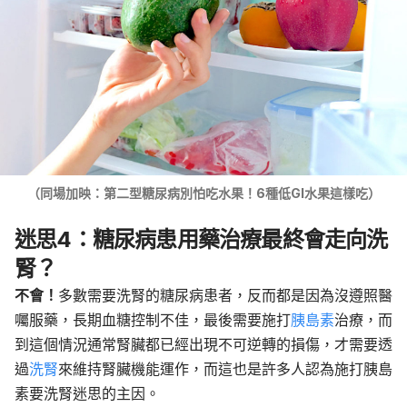
（同場加映：第二型糖尿病別怕吃水果！6種低GI水果這樣吃）
迷思4：糖尿病患用藥治療最終會走向洗
腎？
不會！
多數需要洗腎的糖尿病患者，反而都是因為沒遵照醫
囑服藥，長期血糖控制不佳，最後需要施打
胰島素
治療，而
到這個情況通常腎臟都已經出現不可逆轉的損傷，才需要透
過
洗腎
來維持腎臟機能運作，而這也是許多人認為施打胰島
素要洗腎迷思的主因。