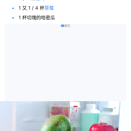
1 又 1 / 4 杯
草莓
1 杯切塊的哈密瓜
廣告