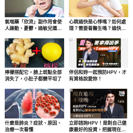
氣喘藥「欣流」副作用會使
心跳過快是心悸嗎？如何處
人躁動、憂鬱，過敏兒還能
理？需要看醫生嗎？過快原
繼續吃？
因？
PR
PR
檸檬搭配它，臉上斑點全部
伴侶和妳一起預防HPV，才
消失了，小肚子都變平坦了
有資格說愛妳！
PR
什麼是肺炎？症狀、原因、
立即諮詢HPV！是對自己健
治療一次看懂
康最好的投資，把握現在不