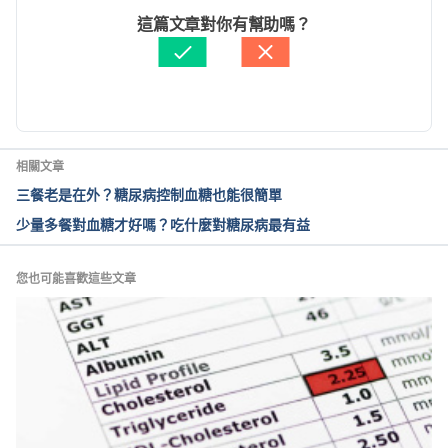
https://www.urmc.rochester.edu/encyclopedia/cont
文： 
張雅惠
這篇文章對你有幫助嗎？
ent.aspx?contenttypeid=56&contentid=DM225
醫學審稿：
姜冠宇醫師
Accessed October 27, 2020 
由 
張凱安 Kyle Chang
 更新
洗腎糖尿病患的飲食原則（中華民國糖尿病衛教學
會）. 
http://www.tade.org.tw/view/web_pdf/%E6%B4%9
相關文章
7%E8%85%8E%E7%B3%96%E5%B0%BF%E7%97
三餐老是在外？糖尿病控制血糖也能很簡單
%85%E6%82%A3%E7%9A%84%E9%A3%B2%E9%
少量多餐對血糖才好嗎？吃什麼對糖尿病最有益
A3%9F%E5%8E%9F%E5%89%87.pdf
 Accessed 
October 27, 2020 
您也可能喜歡這些文章
What causes the insulin resistance underlying 
obesity?. 
https://www.ncbi.nlm.nih.gov/pmc/articles/PMC403
8351/
 Accessed October 27, 2020 