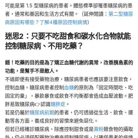
可能是第 1.5 型糖尿病的患者。體態標準卻罹患糖尿病的患
者，通常和基因和生活方式有關。（延伸閱讀：
第二型糖尿
病原因有哪些？了解4種原因控制病情
）
迷思2：只要不吃甜食和碳水化合物就能
控制糖尿病、不用吃藥？
錯！吃藥的目的是為了矯正血糖代謝的異常，改善胰島素的
功能，是幫手不是敵人。
不過即便有接受藥物治療
，糖尿病患者也應該要注意飲食，
控制血糖。
糖尿病患者控制
血糖
的原則為「固定時間吃、吃
固定的量」，暴飲暴食或飲食不均衡都會造成血壓波動。肥
胖易致糖尿病👉認識
糖胖症
。
若是仍屬於
糖尿病前期
的患者，仍可透過從生活、飲食、運
動等各方面，養成良好的習慣來避免惡化。
但若已經確診糖尿病，除應控制甜食或是
澱粉
類食物的攝取
外，仍必須搭配藥物治療來控制糖尿病，以確保患者的病情