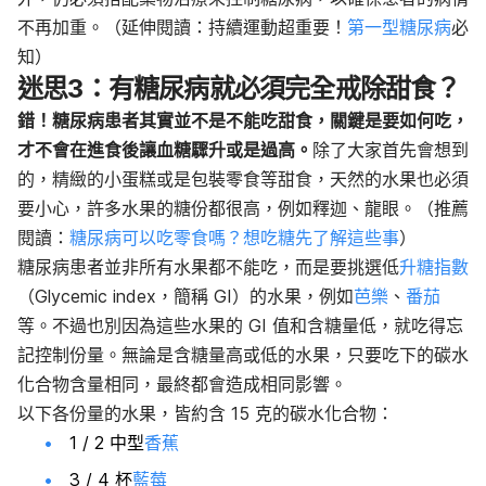
不再加重。
（延伸閱讀：持續運動超重要！
第一型糖尿病
必
知）
迷思3：有糖尿病就必須完全戒除甜食？
錯！糖尿病患者其實並不是不能吃甜食，關鍵是要如何吃，
才不會在進食後讓血糖驟升或是過高。
除了大家首先會想到
的，精緻的小蛋糕或是包裝零食等甜食，天然的水果也必須
要小心，許多水果的糖份都很高，例如釋迦、龍眼。（推薦
閱讀：
糖尿病可以吃零食嗎？想吃糖先了解這些事
）
糖尿病患者並非所有水果都不能吃，而是要挑選低
升糖指數
（Glycemic index，簡稱 GI）的水果，例如
芭樂
、
番茄
等。不過也別因為這些水果的 GI 值和含糖量低，就吃得忘
記控制份量。無論是含糖量高或低的水果，只要吃下的碳水
化合物含量相同，最終都會造成相同影響。
以下各份量的水果，皆約含 15 克的碳水化合物：
1 / 2 中型
香蕉
3 / 4 杯
藍莓