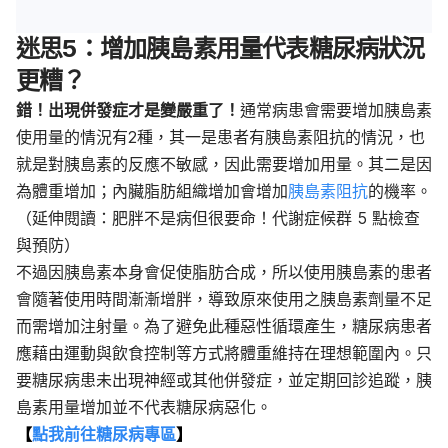
迷思5：增加胰島素用量代表糖尿病狀況
更糟？
錯！出現併發症才是變嚴重了！
通常病患會需要增加胰島素
使用量的情況有2種，其一是患者有胰島素阻抗的情況，也
就是對胰島素的反應不敏感，因此需要增加用量。
其二是因
為體重增加；內臟脂肪組織增加會增加
胰島素阻抗
的機率。
（延伸閱讀：肥胖不是病但很要命！代謝症候群 5 點檢查
與預防）
不過因胰島素本身會促使脂肪合成，所以使用胰島素的患者
會隨著使用時間漸漸增胖，導致原來使用之胰島素劑量不足
而需增加注射量。為了避免此種惡性循環產生，糖尿病患者
應藉由運動與飲食控制等方式將體重維持在理想範圍內。只
要糖尿病患未出現神經或其他併發症，並定期回診追蹤，胰
島素用量增加並不代表糖尿病惡化。
【
點我前往糖尿病專區
】