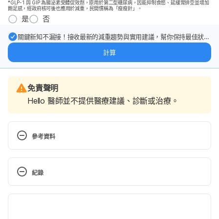
*GLP-1 與 GIP 為腸泌素受體促效劑，原用於第二型糖尿病，因能抑制食慾、延緩胃排空並增加
飽足感，經政府核可後也應用於減重，民間慣稱為「瘦瘦針」。
是
否
關鍵新知不漏接！接收最新的減重趨勢與實用建議，幫你保持最佳狀
態。
計算
免責聲明
Hello 醫師並不提供醫療建議、診斷或治療。
參考資料
Lean diabetes mellitus: An emerging entity in the 
era of obesity. 
紀錄
https://www.ncbi.nlm.nih.gov/pmc/articles/PMC44
34081/
 Accessed October 27, 2020 
現行版本
Can You Control Diabetes Without Medicine?. 
2025/07/17