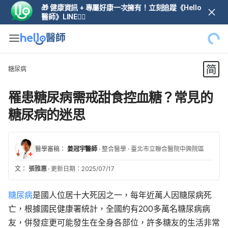
🎁 健康資訊 + 專屬好康一次擁有！立刻追蹤《Hello
醫師》LINE👆🏼
糖尿病
罹患糖尿病需戒甜食控血糖？常見的
糖尿病的迷思
醫學審稿：
姜冠宇醫師
·
整合醫學
·
臺北市立聯合醫院中興院區
文：
張雅惠
·
更新日期：2025/07/17
糖尿病
是國人位居十大死因之一，每年近萬人因糖尿病死
亡，根據國民健康署統計，全國約有200多萬名糖尿病病
友，併發症更可能發生在全身各部位，許多糖友的生活非常