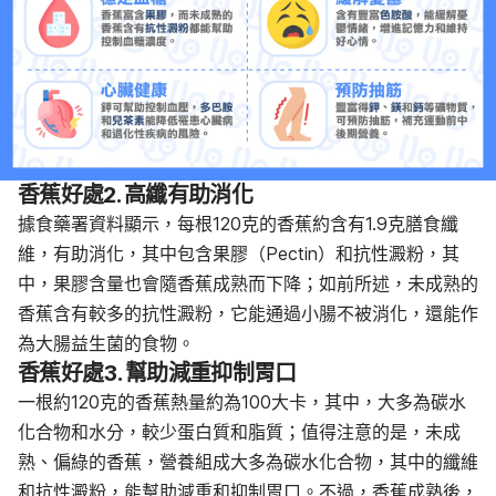
香蕉好處
2. 高纖有助消化
據食藥署資料顯示，每根120克的香蕉約含有1.9克膳食纖
維，有助消化，其中包含果膠（Pectin）和抗性澱粉，其
中，果膠含量也會隨香蕉成熟而下降；如前所述，未成熟的
香蕉含有較多的抗性澱粉，它能通過小腸不被消化，還能作
為大腸益生菌的食物。
香蕉好處
3. 幫助減重抑制胃口
一根約120克的香蕉熱量約為100大卡，其中，大多為碳水
化合物和水分，較少蛋白質和脂質；值得注意的是，未成
熟、偏綠的香蕉，營養組成大多為碳水化合物，其中的纖維
和抗性澱粉，能幫助減重和抑制胃口。不過，香蕉成熟後，