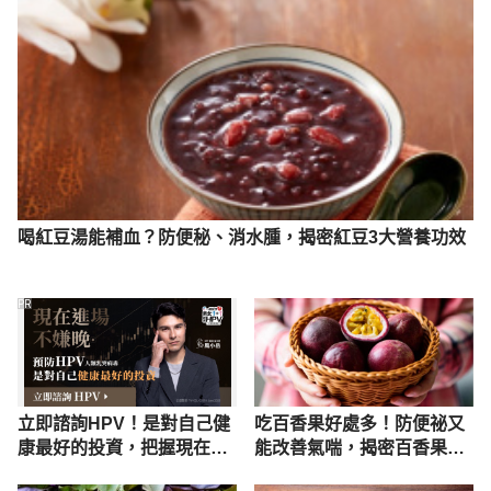
喝紅豆湯能補血？防便秘、消水腫，揭密紅豆3大營養功效
PR
立即諮詢HPV！是對自己健
吃百香果好處多！防便祕又
康最好的投資，把握現在不
能改善氣喘，揭密百香果6
嫌晚！
大功效