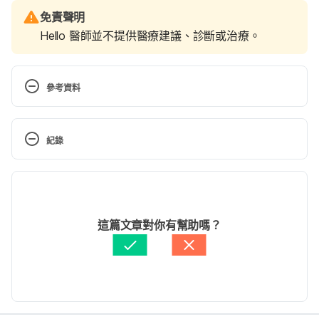
免責聲明
Hello 醫師並不提供醫療建議、診斷或治療。
參考資料
11 Evidence-Based Health Benefits of Bananas. 
https://www.healthline.com/nutrition/11-proven-
紀錄
benefits-of-bananas
現行版本
Benefits and health risks of bananas. 
https://www.medicalnewstoday.com/articles/27115
2026/06/09
7.php
文： 
周士閔
這篇文章對你有幫助嗎？
醫學審稿：
賴建翰醫師
香蕉 智慧之果的營養成分（台灣癌症基金會）
由 
Sara Gao
 更新
https://canceraway.org.tw/page.asp?IDno=2990
香蕉的神奇力量（董氏基金會）