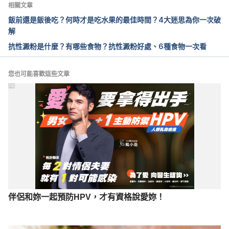
https://www.jtf.org.tw/nutrition/health/Banana_02.a
相關文章
sp
飯前還是飯後吃？何時才是吃水果的最佳時間？4大迷思為你一次破
解
香蕉的營養價值（臺灣食育協會）
抗性澱粉是什麼？有哪些食物？抗性澱粉好處、6種食物一次看
https://foodeducationtaiwan.org/%e9%a6%99%e8
%95%89%e7%9a%84%e7%87%9f%e9%a4%8a%e
5%83%b9%e5%80%bc/
您也可能喜歡這些文章
PR
伴侶和妳一起預防HPV，才有資格說愛妳！