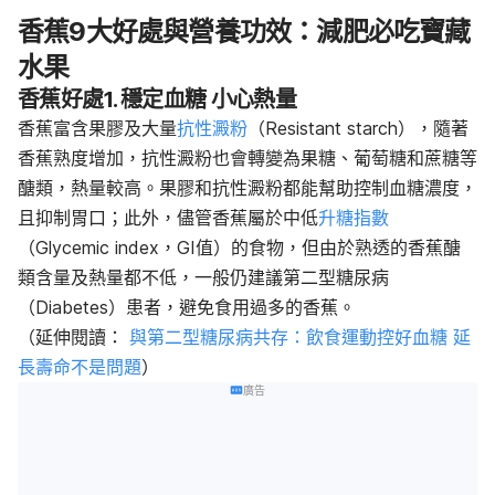
香蕉9大好處與營養功效：減肥必吃寶藏
水果
香蕉好處1. 穩定血糖 小心熱量
香蕉富含果膠及大量
抗性澱粉
（Resistant starch），隨著
香蕉熟度增加，抗性澱粉也會轉變為果糖、葡萄糖和蔗糖等
醣類，熱量較高。果膠和抗性澱粉都能幫助控制血糖濃度，
且抑制胃口；此外，儘管香蕉屬於中低
升糖指數
（Glycemic index，GI值）的食物，但由於熟透的香蕉醣
類含量及熱量都不低，一般仍建議第二型糖尿病
（Diabetes）患者，避免食用過多的香蕉。
（延伸閱讀：
與第二型糖尿病共存：飲食運動控好血糖 延
長壽命不是問題
）
廣告