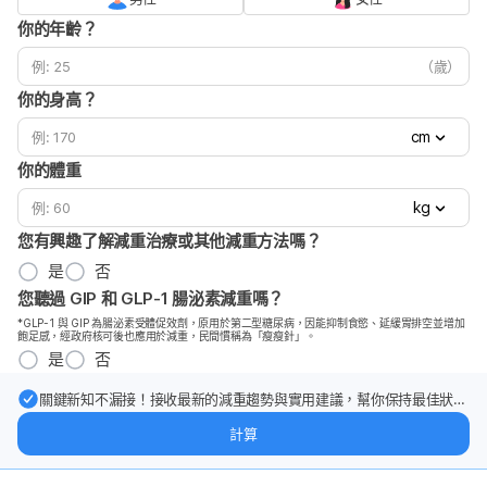
你的年齡？
（歲）
你的身高？
cm
你的體重
kg
您有興趣了解減重治療或其他減重方法嗎？
是
否
您聽過 GIP 和 GLP-1 腸泌素減重嗎？
*GLP-1 與 GIP 為腸泌素受體促效劑，原用於第二型糖尿病，因能抑制食慾、延緩胃排空並增加
飽足感，經政府核可後也應用於減重，民間慣稱為「瘦瘦針」。
是
否
關鍵新知不漏接！接收最新的減重趨勢與實用建議，幫你保持最佳狀
態。
計算