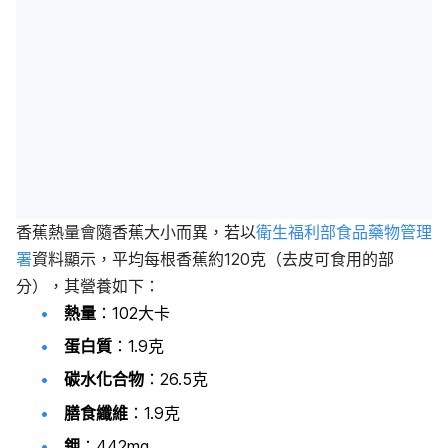
香蕉熱量會隨香蕉大小而異，若以
衛生福利部食品藥物管理
署
資料顯示，平均每根香蕉約120克（去皮可食用的部
分），其營養如下：
熱量
：102大卡
蛋白質
：1.9克
碳水化合物
：26.5克
膳食纖維
：1.9克
鉀
：442mg