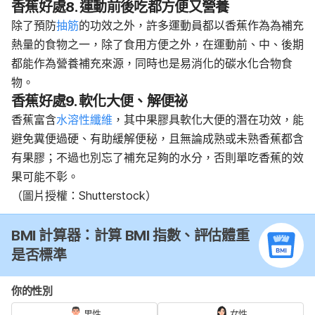
香蕉好處
8. 運動前後吃都方便又營養
除了預防
抽筋
的功效之外，許多運動員都以香蕉作為為補充
熱量的食物之一，除了食用方便之外，在運動前、中、後期
都能作為營養補充來源，同時也是易消化的碳水化合物食
物。
香蕉好處
9. 軟化大便、解便祕
香蕉富含
水溶性纖維
，其中果膠具軟化大便的潛在功效，能
避免糞便過硬、有助緩解便秘，且無論成熟或未熟香蕉都含
有果膠；不過也別忘了補充足夠的水分，否則單吃香蕉的效
果可能不彰。
（圖片授權：Shutterstock）
BMI 計算器：計算 BMI 指數、評估體重
是否標準
你的性別
男性
女性