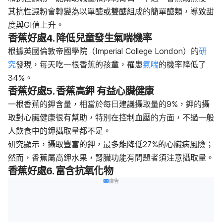
其抗性澱粉會轉變為以單醣或雙醣組成的簡單醣類，導致甜
度與GI值上升。
香蕉好處
4. 降低兒童發生氣喘機率
根據英國倫敦帝國學院（Imperial College London）的
研
究
發現，每天吃一根香蕉的孩童，罹患
氣喘
的機率降低了
34%。
香蕉好處
5. 香蕉高鉀 有益心臟健康
一根香蕉的鉀含量，相當於每日建議攝取量的9%，鉀的攝
取對心臟健康很有幫助，特別在控制血壓的方面，不過一般
人飲食中的鉀攝取量都不足。
研究顯示，攝取豐富的鉀，最多能降低27%的心臟病風險；
然而，香蕉屬高鉀水果，腎臟功能有問題者須注意攝取量。
香蕉好處
6. 富含抗氧化物
廣告