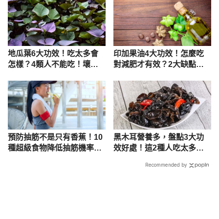
地瓜葉6大功效！吃太多會
印加果油4大功效！怎麼吃
怎樣？4類人不能吃！壞處
對減肥才有效？2大缺點一
禁忌曝
次看
預防抽筋不是只有香蕉！10
黑木耳營養多，盤點3大功
種超級食物降低抽筋機率、
效好處！這2種人吃太多恐
4大營養素缺一不可
有副作用
Recommended by
載入中