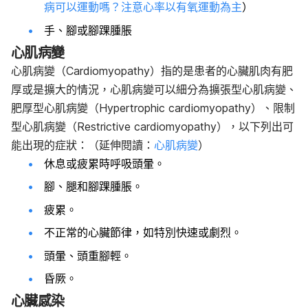
病可以運動嗎？注意心率以有氧運動為主
）
手、腳或腳踝腫脹
心肌病變
心肌病變（Cardiomyopathy）指的是患者的心臟肌肉有肥
厚或是擴大的情況，心肌病變可以細分為
擴張型心肌病變、
肥厚型心肌病變（Hypertrophic cardiomyopathy）、
限制
型心肌病變（Restrictive cardiomyopathy），以
下列出可
能出現的症狀：
（延伸
閱讀：
心肌病變
）
休息或疲累時呼吸頭暈。
腳、腿和腳踝腫脹。
疲累。
不正常的心臟節律，如特別快速或劇烈。
頭暈、頭重腳輕。
昏厥。
心臟感染