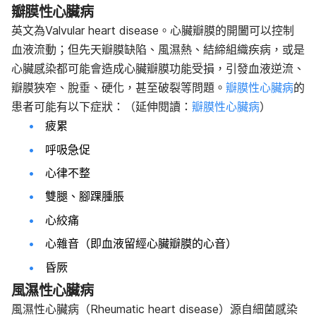
瓣膜性心臟病
英文為Valvular heart disease。心臟瓣膜的開闔可以控制
血液流動；但先天瓣膜缺陷、風濕熱、結締組織疾病，或是
心臟感染都可能會造成心臟瓣膜功能受損，引發血液逆流、
瓣膜狹窄、脫垂、硬化，甚至破裂等問題。
瓣膜性心臟病
的
患者可能有以下症狀：（延伸閱讀：
瓣膜性心臟病
）
疲累
呼吸急促
心律不整
雙腿、腳踝腫脹
心絞痛
心雜音（即血液留經心臟瓣膜的心音）
昏厥
風濕性心臟病
風濕性心臟病
（Rheumatic heart disease）源自細菌感染