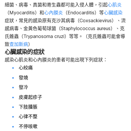
細菌、病毒、真菌和寄生蟲都可能入侵人體，引起
心肌炎
（Myocarditis）和
心內膜炎
（Endocarditis）等
心臟感染
症狀，常見的感染原有
克沙其病毒（
Coxsackievirus
）、流
感病毒、金黃色葡萄球菌（
Staphylococcus aureus
）
、
克
氏錐蟲（
Trypanosoma cruzi
）等等。
（
克氏錐蟲可能會導
致
查加斯病
）
心臟感染的症狀
感染心肌炎和心內膜炎的患者可能出現下列症狀：
心絞痛
發燒
發冷
皮膚起疹子
下肢腫脹
心律不整
不停咳嗽