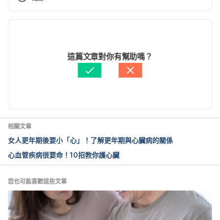
https://www.mayoclinic.org/diseases-
conditions/heart-disease/diagnosis-treatment/drc-
現行版本
20353124 Accessed Mar 28, 2022
2022/12/26
Heart Inflammation
文： 
于承宇
這篇文章對你有幫助嗎？
醫學審稿：
賴建翰醫師
https://www.nhlbi.nih.gov/health-topics/heart-
由 
Arthur Cheng
 更新
inflammation#:~:text=Myocarditis%20is%20inflamm
ation%20of%20the,the%20heart%20and%20cause
%20inflammation. Accessed Mar 28, 2022
相關文章
The Seventh Report of the Joint National 
女人更年期後要小「心」！了解更年期與心臟病的關係
Committee on Prevention, Detection, Evaluation, 
心血管疾病很要命！10招教你護心臟
and Treatment of High Blood Pressure
https://www.ncbi.nlm.nih.gov/books/NBK9630/#:~:
您也可能喜歡這些文章
text=The%20purpose%20of%20the%20Seventh,pr
evention%20and%20management%20of%20hypert
ension. Accessed Mar 28, 2022