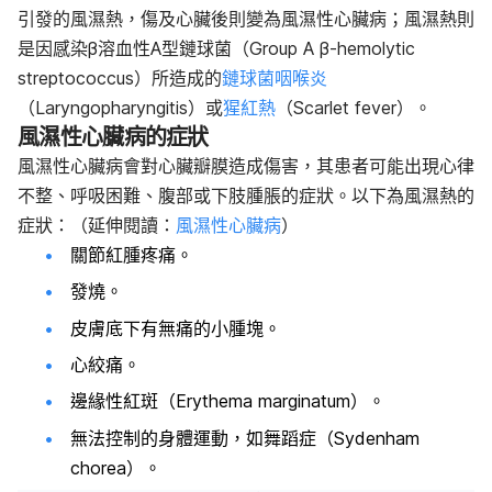
引發的風濕熱，傷及心臟後則變為風濕性心臟病；
風濕熱則
是因感染β溶血性A型鏈球菌（Group A β-hemolytic
streptococcus）所造成的
鏈球菌咽喉炎
（Laryngopharyngitis）或
猩紅熱
（Scarlet fever）。
風濕性心臟病的症狀
風濕性心臟病會對心臟瓣膜造成傷害，其
患者可能出現心律
不整、呼吸困難、腹部或下肢腫脹的症狀。以下為風濕熱的
症狀：（延伸閱讀：
風濕性心臟病
）
關節紅腫疼痛。
發燒。
皮膚底下有無痛的小腫塊。
心絞痛。
邊緣性紅斑（Erythema marginatum）。
無法控制的身體運動，如舞蹈症（Sydenham
chorea）。