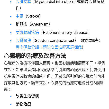
心肌梗塞
（Myocardial infarction，或稱為心臟病發
作）
中風
（Stroke）
動脈瘤（Aneurysm）
周邊動脈疾病
（Peripheral artery disease）
心臟驟停
（Sudden cardiac arrest）
（同場加映：
奪命僅數分鐘！預防心因性猝死這樣做
）
心臟病的治療及改善方法
心臟病的治療不僅因人而異，也因心臟病種類而不同。舉例
來說，如果患者是因心臟感染而引起的心臟疾病，便會使用
抗生素消滅致病的細菌，但非因感染所引起的心臟病則可能
採取其他方式。簡單來說，心臟病的治療可能會分成3個層
面：
改變生活習慣
藥物治療