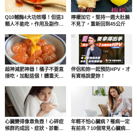
Q10輔酶4大功效曝！但這3
檸檬加它，堅持一週大肚腩
類人不能吃，作用及副作用
不見了，重新回到45公斤
一次看
PR
PR
超神減肥神器！橘子不要直
伴侶和妳一起預防HPV，才
接吃，加點這個！體重天天
有資格說愛妳！
下降
心臟變得像章魚壺！心碎症
年輕不怕心臟病？罹病一定
候群的成因、症狀、診斷、
有前兆？10個常見心臟病疑
治療
問