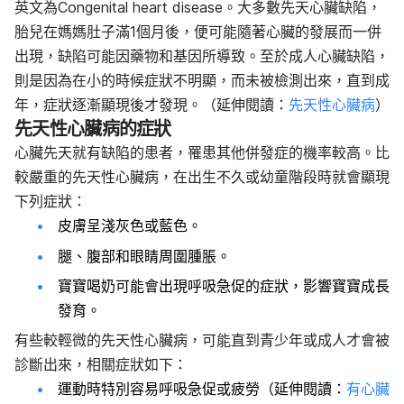
英文為Congenital heart disease。大多數先天心臟缺陷，
胎兒在媽媽肚子滿1個月後，便可能隨著心臟的發展而一併
出現，缺陷可能因藥物和基因所導致。至於成人心臟缺陷，
則是因為在小的時候症狀不明顯，而未被檢測出來，直到成
年，症狀逐漸顯現後才發現。（延伸閱讀：
先天性心臟病
）
先天性心臟病的症狀
心臟先天就有缺陷的患者，罹患其他併發症的機率較高。比
較嚴重的先天性心臟病，在出生不久或幼童階段時就會顯現
下列症狀：
皮膚呈淺灰色或藍色。
腿、腹部和眼睛周圍腫脹。
寶寶喝奶可能會出現呼吸急促的症狀，影響寶寶成長
發育。
有些較輕微的先天性心臟病，可能直到青少年或成人才會被
診斷出來，相關症狀如下：
運動時特別容易呼吸急促或疲勞（延伸閱讀：
有心臟