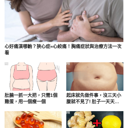
Everything You Need to Know About Heart 
Disease
https://www.healthline.com/health/heart-disease 
Accessed Mar 28, 2022
心好痛演哪齣？狹心症=心絞痛！胸痛症狀與治療方法一次
Everything you need to know about heart disease
看
PR
PR
https://www.medicalnewstoday.com/articles/23719
1 Accessed Mar 28, 2022
肚腩一抓一大把，只需1個
起床就先做件事，沒三天小
雞蛋，用一個瘦一個
腹就不見了! 肚子一天天變
小！
PR