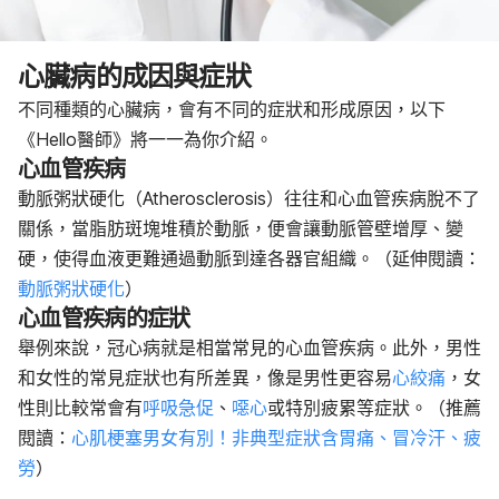
心臟病的成因與症狀
不同種類的心臟病，會有不同的症狀和形成原因，以下
《Hello醫師》將一一為你介紹。
心血管疾病
動脈粥狀硬化（Atherosclerosis）往往和心血管疾病脫不了
關係，當脂肪斑塊堆積於動脈，便會讓動脈管壁增厚、變
硬，使得血液更難通過動脈到達各器官組織。（延伸閱讀：
動脈粥狀硬化
）
心血管疾病的症狀
舉例來說，冠心病就是相當常見的心血管疾病。此外，男性
和女性的常見症狀也有所差異，像是男性更容易
心絞痛
，女
性則比較常會有
呼吸急促
、
噁心
或特別疲累等症狀。（推薦
閱讀：
心肌梗塞男女有別！非典型症狀含胃痛、冒冷汗、疲
勞
）