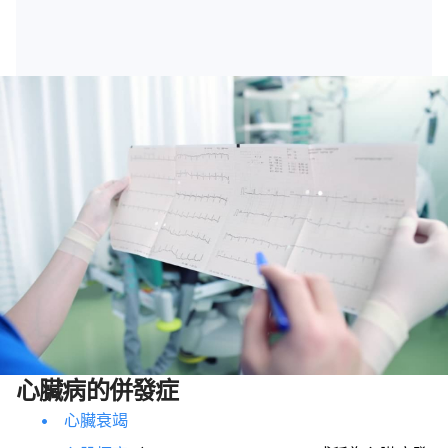
心臟病的併發症
心臟衰竭