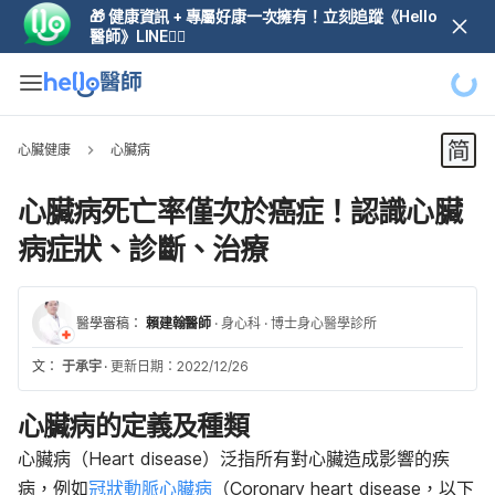
🎁 健康資訊 + 專屬好康一次擁有！立刻追蹤《Hello
醫師》LINE👆🏼
心臟健康
心臟病
心臟病死亡率僅次於癌症！認識心臟
病症狀、診斷、治療
醫學審稿：
賴建翰醫師
·
身心科
·
博士身心醫學診所
文：
于承宇
·
更新日期：2022/12/26
心臟病的定義及種類
心臟病（Heart disease）泛指所有對心臟造成影響的疾
病，例如
冠狀動脈心臟病
（Coronary heart disease，以下