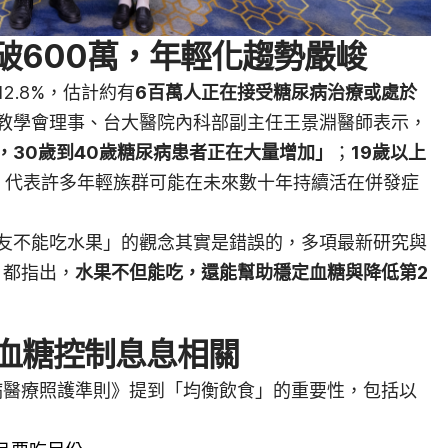
破600萬，年輕化趨勢嚴峻
2.8%，估計約有
6百萬人正在接受糖尿病治療或處於
教學會理事、台大醫院內科部副主任王景淵醫師表示，
，30歲到40歲糖尿病患者正在大量增加」
；
19歲以上
，代表許多年輕族群可能在未來數十年持續活在併發症
友不能吃水果」的觀念其實是錯誤的，多項最新研究與
》都指出，
水果不但能吃，還能幫助穩定血糖與降低第2
血糖控制息息相關
尿病醫療照護準則》提到「均衡飲食」的重要性，包括以