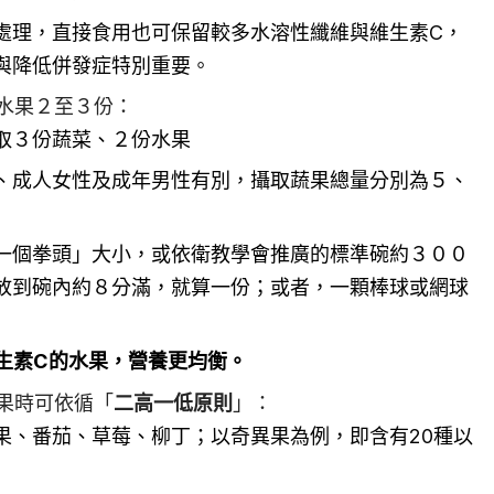
處理，直接食用也可保留較多水溶性纖維與維生素C，
與降低併發症特別重要。
水果２至３份：
取３份蔬菜、２份水果
、成人女性及成年男性有別，攝取蔬果總量分別為５、
一個拳頭」大小，或依衛教學會推廣的標準碗約３００
放到碗內約８分滿，就算一份；或者，一顆棒球或網球
維生素C的水果，營養更均衡。
果時可依循「
二高一低原則
」：
果、番茄、草莓、柳丁；以奇異果為例，即含有20種以