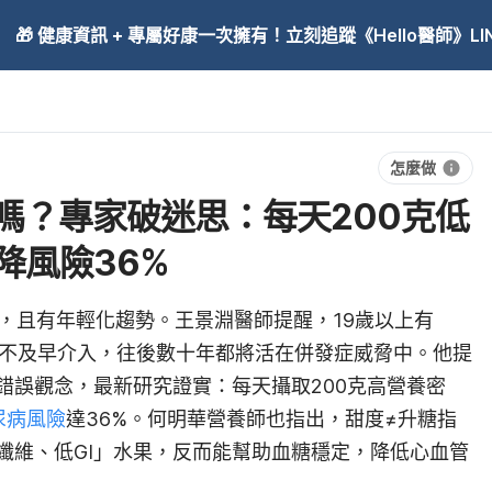
🎁 健康資訊 + 專屬好康一次擁有！立刻追蹤《Hello醫師》LINE
怎麼做
嗎？專家破迷思：每天200克低
降風險36%
，且有年輕化趨勢。
王景淵醫師
提醒，19歲以上有
不及早介入，往後數十年都將活在併發症威脅中。他提
錯誤觀念，
最新研究證實：每天攝取200克高營養密
尿病風險
達36%
。
何明華營養師
也指出，甜度≠升糖指
纖維、低GI」水果，反而能幫助血糖穩定，降低心血管