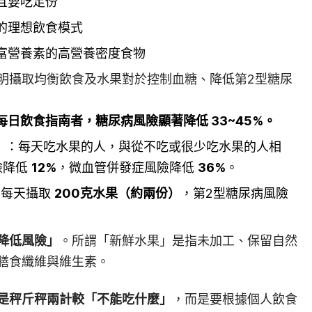
且要吃足份
的理想飲食模式
富營養素的高營養密度食物
明攝取均衡飲食及水果對於控制血糖、降低第2型糖尿
每日飲食指南者，糖尿病風險顯著降低
33~45%
。
）
：每天吃水果的人，與從不吃或很少吃水果的人相
險降低
12%
，微血管併發症風險降低
36%
。
：每天攝取
200克水果（約兩份）
，第2型糖尿病風險
降低風險」
。所謂「新鮮水果」是指未加工、保留自然
膳食纖維與維生素。
是秤斤秤兩計較「不能吃什麼」
，而是要根據個人飲食