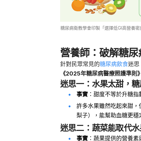
糖尿病衛教學會印製「選擇低GI高營養
營養師：破解糖尿
針對民眾常見的
糖尿病飲食
迷思
《2025年糖尿病醫療照護準則
迷思一：水果太甜，糖
事實
：甜度不等於升糖指數
許多水果雖然吃起來甜，
梨子），能幫助血糖更穩
迷思二：蔬菜能取代水
事實
：蔬果提供的營養素