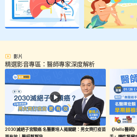
影片
精選影音專區：醫師專家深度解析
2030滅絕子宮頸癌 名醫婁培人揭關鍵：男女齊打疫苗
《Hello醫師
更有效｜醫師幫幫我
手」慢性腎臟