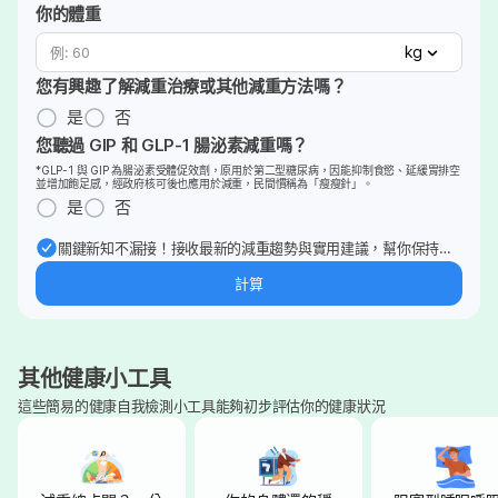
你的體重
kg
您有興趣了解減重治療或其他減重方法嗎？
是
否
您聽過 GIP 和 GLP-1 腸泌素減重嗎？
*GLP-1 與 GIP 為腸泌素受體促效劑，原用於第二型糖尿病，因能抑制食慾、延緩胃排空
並增加飽足感，經政府核可後也應用於減重，民間慣稱為「瘦瘦針」。
是
否
關鍵新知不漏接！接收最新的減重趨勢與實用建議，幫你保持最
佳狀態。
計算
其他健康小工具
這些簡易的健康自我檢測小工具能夠初步評估你的健康狀況