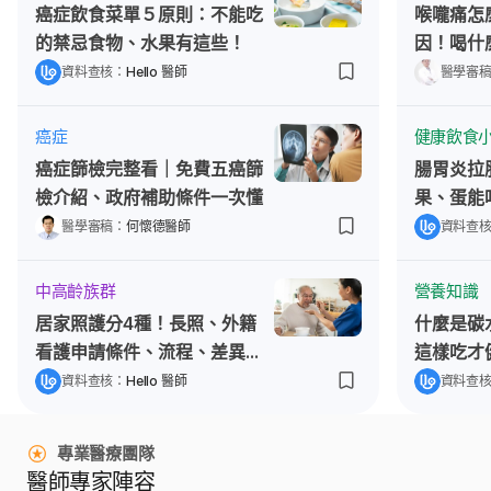
癌症飲食菜單５原則：不能吃
喉嚨痛怎
的禁忌食物、水果有這些！
因！喝什
資料查核：
Hello 醫師
醫學審
癌症
健康飲食
癌症篩檢完整看｜免費五癌篩
腸胃炎拉
檢介紹、政府補助條件一次懂
果、蛋能
點
醫學審稿：
何懷德醫師
資料查
中高齡族群
營養知識
居家照護分4種！長照、外籍
什麼是碳
看護申請條件、流程、差異一
這樣吃才
次看
資料查核：
Hello 醫師
資料查
專業醫療團隊
醫師專家陣容