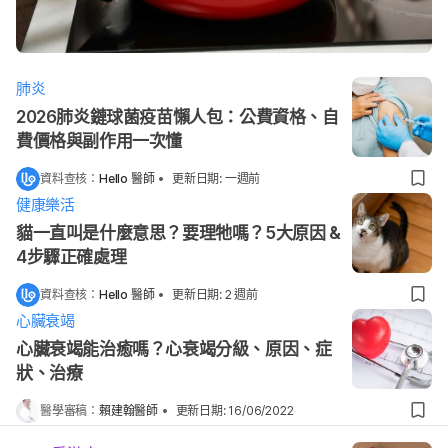
肺炎
2026肺炎鏈球菌疫苗懶人包：公費資格、自
費價格與副作用一次懂
資料查核：
Hello 醫師
•
更新日期
:
一週前
健康樂活
貓一直叫是什麼意思？要理牠嗎？5大原因 &
4步驟正確處理
資料查核：
Hello 醫師
•
更新日期
:
2 週前
心臟衰竭
心臟衰竭能治癒嗎？心衰竭分級、原因、症
狀、治療
醫學審稿：
賴建翰醫師
•
更新日期
:
16/06/2022