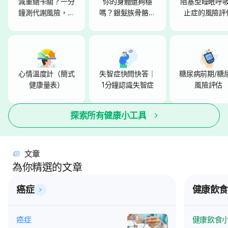
減重總卡關？一分
你的身體還夠穩
阻塞型睡眠呼
鐘測代謝風險，找
嗎？銀髮族骨骼、
止症的風險評
出你的代表動物
肌肉健康自評小測
驗
心情溫度計（簡式
失智症快問快答｜
糖尿病前期/糖
健康量表）
1分鐘認識失智症
風險評估
探索所有健康小工具
文章
為你精選的文章
癌症
健康飲食
癌症
健康飲食