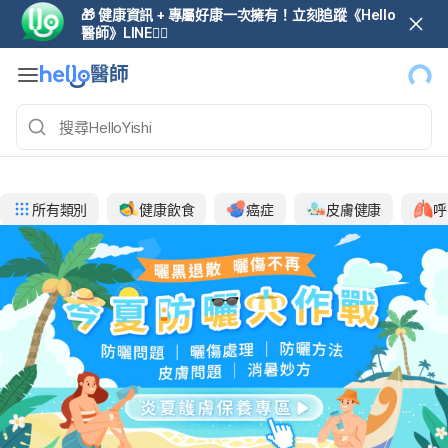
🎁 健康資訊 + 專屬好康一次擁有！立刻追蹤《Hello
醫師》LINE👆🏼
所有類別
健康飲食
癌症
皮膚健康
呼