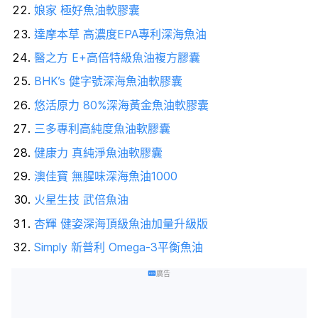
娘家 極好魚油軟膠囊
達摩本草 高濃度EPA專利深海魚油
醫之方 E+高倍特級魚油複方膠囊
BHK’s 健字號深海魚油軟膠囊
悠活原力 80%深海黃金魚油軟膠囊
三多專利高純度魚油軟膠囊
健康力 真純淨魚油軟膠囊
澳佳寶 無腥味深海魚油1000
火星生技 武倍魚油
杏輝 健姿深海頂級魚油加量升級版
Simply 新普利 Omega-3平衡魚油
廣告