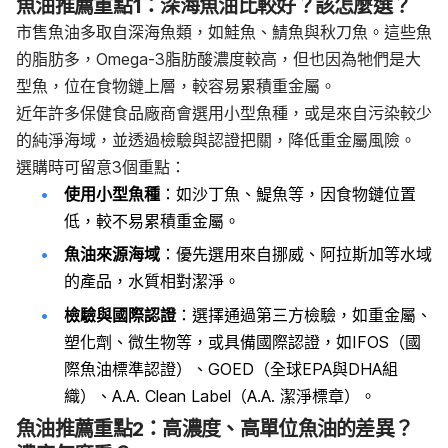
魚油推薦重點1：深海魚油比較好？該怎麼選？
市售魚油多取自深海魚類，如鮭魚、鯖魚與秋刀魚。這些魚
的脂肪多，Omega-3脂肪酸濃度較高，但也因為牠們是大
型魚，位在食物鏈上層，較容易累積重金屬。
近年許多保健食品廠商會選用小型魚種，或是來自污染較少
的純淨海域，並透過檢驗與認證把關，降低重金屬風險。
選購時可留意3個重點：
使用小型魚種
：如沙丁魚、鯷魚等，因食物鏈位置
低，較不易累積重金屬。
魚油來源海域
：優先選用來自挪威、阿拉斯加等水域
的產品，水質相對潔淨。
檢驗與國際認證
：選擇通過第三方檢驗，如重金屬、
塑化劑、微生物等，或具備國際認證，如IFOS（國
際魚油標準認證）、GOED（全球EPA與DHA組
織）、A.A. Clean Label（A.A. 潔淨標章）。
魚油推薦重點2：高
濃度
、高單位魚油的差異？