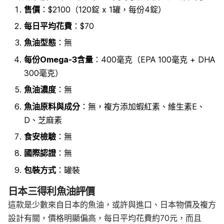
售價
：$2100（120錠 x 1罐，每份4錠）
每日平均花費
：$70
魚油型態
：無
每份Omega-3含量
：400毫克（
EPA 100毫克 + DHA
300毫克）
魚油濃度
：無
魚油原料
與成分
：無
，複方添加蝦紅素、維生素E、
D、芝麻素
食安檢驗
：無
國際認證
：無
包裝方式
：罐裝
日本三得利魚油評價
這款是少數來自日本的魚油，或許與進口、日本物價及複方
設計有關，價格明顯偏高，每日平均花費約70元，而且