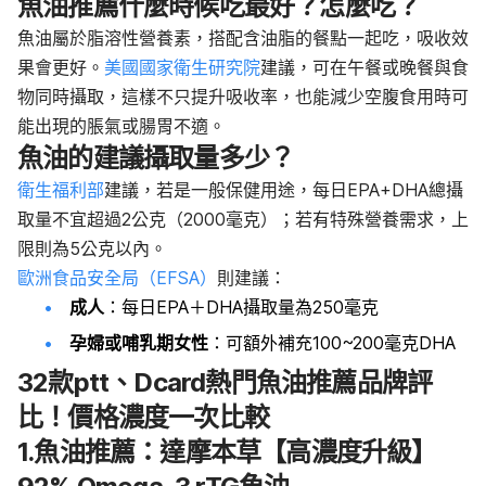
魚油推薦什麼時候吃最好？怎麼吃？
魚油屬於脂溶性營養素，搭配含油脂的餐點一起吃，吸收效
果會更好。
美國國家衛生研究院
建議，可在午餐或晚餐與食
物同時攝取，這樣不只提升吸收率，也能減少空腹食用時可
能出現的脹氣或腸胃不適。
魚油的建議攝取量多少？
衛生福利部
建議，若是一般保健用途，每日EPA+DHA總攝
取量不宜超過2公克（2000毫克）；若有特殊營養需求，上
限則為5公克以內。
歐洲食品安全局（EFSA）
則建議：
成人
：每日EPA＋DHA攝取量為250毫克
孕婦或哺乳期女性
：可額外補充100~200毫克DHA
32款ptt、Dcard熱門魚油推薦品牌評
比！價格濃度一次比較
1.魚油推薦：達摩本草【高濃度升級】