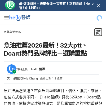
🎁 健康資訊 + 專屬好康一次擁有！立刻追蹤《Hello
醫師》LINE👆🏼
西藥與營養品
魚油推薦2026最新！32大ptt、
Dcard熱門品牌評比＋選購重點
資料查核：
Hello 醫師
文：
張凱安 Kyle Chang
·
更新日期：3 週前
魚油推薦怎麼選？市面魚油琳瑯滿目，價格、濃度、來源、
包裝方式各有不同，《Hello醫師》評比32款ptt、Dcard熱
門魚油，依據專家建議與研究，帶您掌握魚油的挑選重點與