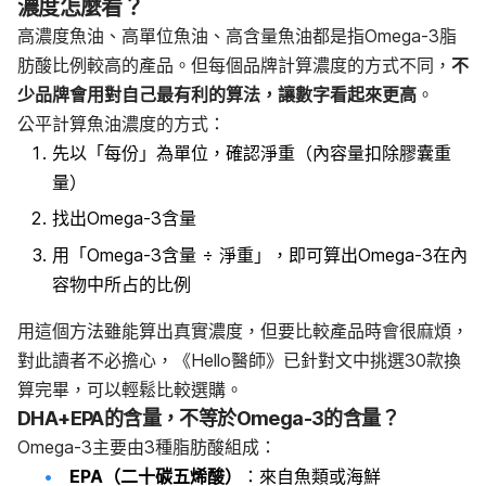
濃度怎麼看？
高濃度魚油、高單位魚油、高含量魚油都是指Omega-3脂
肪酸比例較高的產品。但每個品牌計算濃度的方式不同，
不
少品牌會用對自己最有利的算法，讓數字看起來更高
。
公平計算魚油濃度的方式：
先以「每份」為單位，確認淨重（內容量扣除膠囊重
量）
找出Omega-3含量
用「Omega-3含量 ÷ 淨重」，即可算出Omega-3在內
容物中所占的比例
用這個方法雖能算出真實濃度，但要比較產品時會很麻煩，
對此讀者不必擔心，《Hello醫師》已針對文中挑選30款換
算完畢，可以輕鬆比較選購。
DHA+EPA的含量，不等於Omega-3的含量？
Omega-3主要由3種脂肪酸組成：
EPA（二十碳五烯酸）
：來自魚類或海鮮