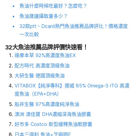
魚油什麼時候吃最好？怎麼吃？
魚油建議攝取量多少？
32款ptt、Dcard熱門魚油推薦品牌評比！價格濃度
一次比較
32大魚油推薦品牌評價快速看！
達摩本草 92%高濃度魚油EX
配方時代 高濃度頂級魚油
大研生醫 德國頂級魚油
VITABOX【純淨專科】挪威 85% Omega-3 rTG 高濃
度魚油（EPA+DHA）
船井生醫 97%高濃度純淨魚油
澳洲 澳佳寶 DHA濃縮深海魚油膠囊
好市多 Costco 新型緩釋魚油軟膠囊
日本三得利 魚油+芝麻明E