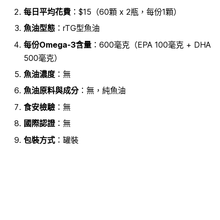
每日平均花費
：$15（60顆 x 2瓶，每份1顆）
魚油型態
：rTG型魚油
每份Omega-3含量
：600毫克（
EPA 100毫克 + DHA
500毫克）
魚油濃度
：無
魚油原料
與成分
：無，純魚油
食安檢驗
：無
國際認證
：無
包裝方式
：罐裝