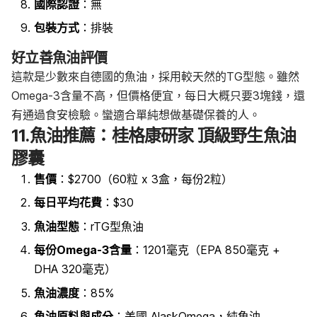
國際認證
：無
包裝方式
：排裝
好立善魚油評價
這款是少數來自德國的魚油，採用較天然的TG型態。雖然
Omega-3含量不高，但價格便宜，每日大概只要3塊錢，還
有通過食安檢驗。蠻適合單純想做基礎保養的人。
11.魚油推薦：桂格康研家 頂級野生魚油
膠囊
售價
：$2700（60粒 x 3盒，每份2粒）
每日平均花費
：$30
魚油型態
：rTG型魚油
每份Omega-3含量
：1201毫克（EPA 850毫克 +
DHA 320毫克）
魚油濃度
：85%
魚油原料與成分
：美國 AlaskOmega，純魚油