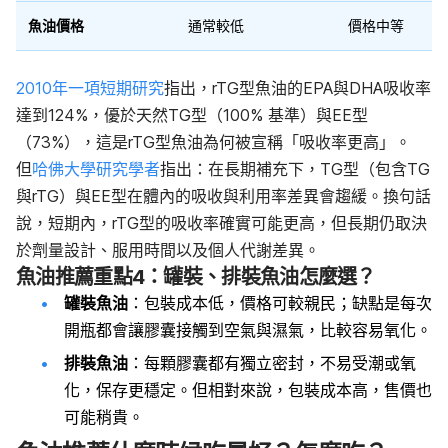
魚油價格
通常較低
價格中等
2010年一項短期研究
指出，rTG型魚油的EPA與DHA吸收率
達到124%，優於天然TG型（100% 基準）與EE型
（73%），這是rTG型魚油為何被宣稱「吸收率更高」。
但
哈佛大學研究學者
指出：在長期補充下，TG型（包含TG
與rTG）與EE型在體內的吸收與利用率差異會趨緩。換句話
說，短期內，rTG型的吸收率確實可能更高，但長期仍取決
於劑量設計、服用時間以及個人代謝差異。
魚油推薦重點4：罐裝、排裝魚油怎麼選？
罐裝魚油
：包裝成本低，價格可較親民；缺點是每次
開瓶都會讓膠囊接觸到空氣與濕氣，比較容易氧化。
排裝魚油
：每顆膠囊都有獨立密封，不易受潮或氧
化，保存更穩定。但相對來說，包裝成本高，售價也
可能稍貴。