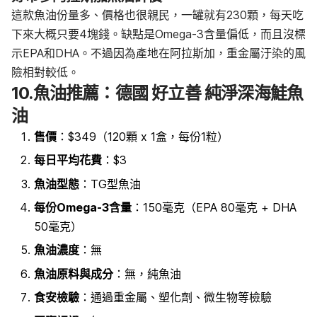
這款魚油份量多、價格也很親民，一罐就有230顆，每天吃
下來大概只要4塊錢。缺點是Omega-3含量偏低，而且沒標
示EPA和DHA。不過因為產地在阿拉斯加，重金屬汙染的風
險相對較低。
10.魚油推薦：德國 好立善 純淨深海鮭魚
油
售價
：$349（120顆 x 1盒，每份1粒）
每日平均花費
：$3
魚油型態
：TG型魚油
每份Omega-3含量
：150毫克（EPA 80毫克 + DHA
50毫克）
魚油濃度
：無
魚油原料
與成分
：無
，純魚油
食安檢驗
：通過重金屬、塑化劑、微生物等檢驗