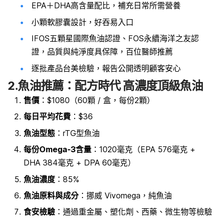
EPA＋DHA高含量配比，補充日常所需營養
小顆軟膠囊設計，好吞易入口
IFOS五顆星國際魚油認證、FOS永續海洋之友認
證，品質與純淨度具保障，百位醫師推薦
逐批產品台美檢驗，報告公開透明顧客安心
2.魚油推薦：配方時代 高濃度頂級魚油
售價
：$1080（60顆 / 盒，每份2顆）
每日平均花費
：$36
魚油型態
：rTG型魚油
每份Omega-3含量
：1020毫克（EPA 576毫克 +
DHA 384毫克 + DPA 60毫克）
魚油濃度
：85%
魚油原料與成分
：挪威 Vivomega，純魚油
食安檢驗
：通過重金屬、塑化劑、西藥、微生物等檢驗