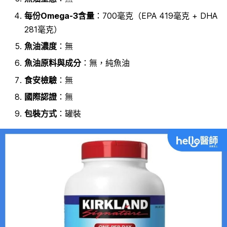
每份Omega-3含量
：700毫克（
EPA 419毫克 +
DHA
281毫克）
魚油濃度
：
無
魚油原料
與成分
：無
，純魚油
食安檢驗
：無
國際認證
：無
包裝方式
：罐裝