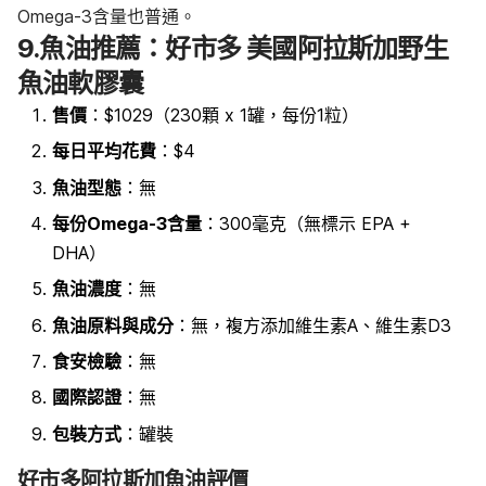
Omega-3含量也普通。
9.魚油推薦：好市多 美國阿拉斯加野生
魚油軟膠囊
售價
：$1029（230顆 x 1罐，每份1粒）
每日平均花費
：$4
魚油型態
：無
每份Omega-3含量
：300毫克（無標示
EPA +
DHA）
魚油濃度
：無
魚油原料
與成分
：無
，複方添加維生素A、維生素D3
食安檢驗
：無
國際認證
：
無
包裝方式
：罐裝
好市多阿拉斯加魚油評價