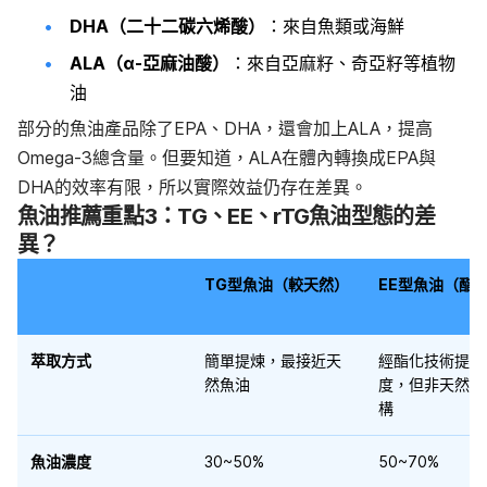
DHA（二十二碳六烯酸）
：來自魚類或海鮮
ALA（α-亞麻油酸）
：來自亞麻籽、奇亞籽等植物
油
部分的魚油產品除了EPA、DHA，還會加上ALA，提高
Omega-3總含量。但要知道，ALA在體內轉換成EPA與
DHA的效率有限，所以實際效益仍存在差異。
魚油推薦重點3：TG、EE、rTG魚油型態的差
異？
TG型魚油（較天然）
EE型魚油（酯
萃取方式
簡單提煉，最接近天
經酯化技術提升
然魚油
度，但非天然分
構
魚油濃度
30~50%
50~70%