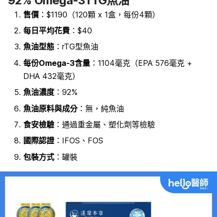
92% Omega-3 rTG魚油
售價
：$1190（120顆 x 1盒，每份4顆）
每日平均花費
：$40
魚油型態
：rTG型魚油
每份Omega-3含量
：1104毫克（EPA 576毫克 +
DHA 432毫克）
魚油濃度
：
92%
魚油原料
與成分
：無，純魚油
食安檢驗
：通過重金屬、塑化劑等檢驗
國際認證
：IFOS、FOS
包裝方式
：罐裝