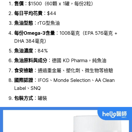
售價
：$1500（60顆 x 1罐，每份2粒）
每日平均花費
：$44
魚油型態
：rTG型魚油
每份Omega-3含量
：1008毫克（EPA 576毫克 +
DHA 384毫克）
魚油濃度
：84%
魚油原料
與成分
：德國 KD Pharma
，純魚油
食安檢驗
：通過重金屬、塑化劑、微生物等檢驗
國際認證
：IFOS、Monde Selection、AA Clean
Label、SNQ
包裝方式
：罐裝