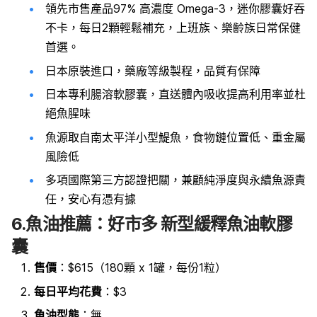
領先市售產品97% 高濃度 Omega-3，迷你膠囊好吞
不卡，每日2顆輕鬆補充，上班族、樂齡族日常保健
首選。
日本原裝進口，藥廠等級製程，品質有保障
日本專利腸溶軟膠囊，直送體內吸收提高利用率並杜
絕魚腥味
魚源取自南太平洋小型鯷魚，食物鏈位置低、重金屬
風險低
多項國際第三方認證把關，兼顧純淨度與永續魚源責
任，安心有憑有據
6.魚油推薦：好市多 新型緩釋魚油軟膠
囊
售價
：$615（180顆 x 1罐，每份1粒）
每日平均花費
：$3
魚油型態
：無