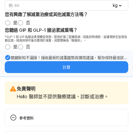
kg
您有興趣了解減重治療或其他減重方法嗎？
是
否
您聽過 GIP 和 GLP-1 腸泌素減重嗎？
*GLP-1 與 GIP 為腸泌素受體促效劑，原用於第二型糖尿病，因能抑制食慾、延緩胃排空並增加
飽足感，經政府核可後也應用於減重，民間慣稱為「瘦瘦針」。
是
否
關鍵新知不漏接！接收最新的減重趨勢與實用建議，幫你保持最佳狀
態。
計算
免責聲明
Hello 醫師並不提供醫療建議、診斷或治療。
參考資料
Resveratrol https://www.webmd.com/vitamins-