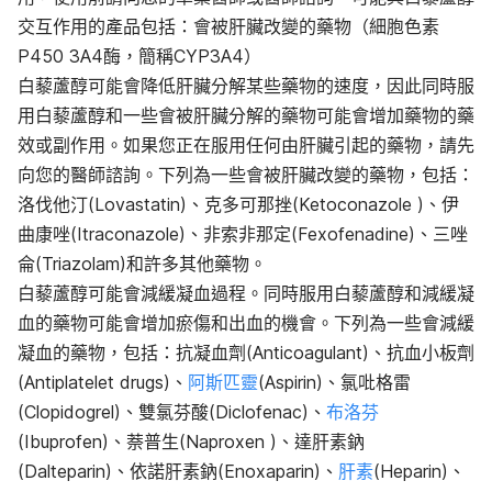
交互作用的產品包括：會被肝臟改變的藥物（細胞色素
P450 3A4酶，簡稱CYP3A4）
白藜蘆醇可能會降低肝臟分解某些藥物的速度，因此同時服
用白藜蘆醇和一些會被肝臟分解的藥物可能會增加藥物的藥
效或副作用。如果您正在服用任何由肝臟引起的藥物，請先
向您的醫師諮詢。下列為一些會被肝臟改變的藥物，包括：
洛伐他汀(Lovastatin)、克多可那挫(Ketoconazole )、伊
曲康唑(Itraconazole)、非索非那定(Fexofenadine)、三唑
侖(Triazolam)和許多其他藥物。
白藜蘆醇可能會減緩凝血過程。同時服用白藜蘆醇和減緩凝
血的藥物可能會增加瘀傷和出血的機會。下列為一些會減緩
凝血的藥物，包括：抗凝血劑(Anticoagulant)、抗血小板劑
(Antiplatelet drugs)、
阿斯匹靈
(Aspirin)、氯吡格雷
(Clopidogrel)、雙氯芬酸(Diclofenac)、
布洛芬
(Ibuprofen)、萘普生(Naproxen )、達肝素鈉
(Dalteparin)、依諾肝素鈉(Enoxaparin)、
肝素
(Heparin)、