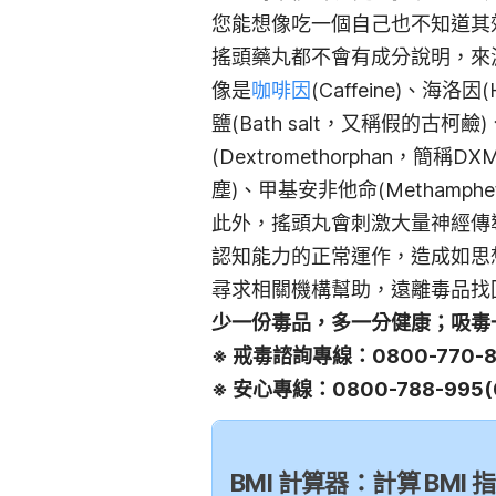
您能想像吃一個自己也不知道其
搖頭藥丸都不會有成分說明，來
像是
咖啡因
(Caffeine)、海洛因(
鹽(Bath salt，又稱假的古柯鹼
(Dextromethorphan，簡稱DX
塵)、甲基安非他命(Methamphet
此外，搖頭丸會刺激大量神經傳導物(
認知能力的正常運作，造成如思
尋求相關機構幫助，遠離毒品找
少一份毒品，多一分健康；吸毒
※ 戒毒諮詢專線：0800-770-8
※ 安心專線：0800-788-995
BMI 計算器：計算 BM