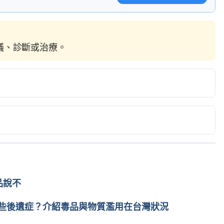
建議、診斷或治療。
www.drugabuse.gov/publications/research-
hat-mdma Accessed March 11, 2020.
e? https://www.verywellmind.com/what-are-the-
5 Accessed March 11, 2020.
about Molly? 
品說不
com/articles/297064 Accessed March 11, 2020.
些後遺症？介紹毒品與物質濫用在台灣狀況
nk.com/drug/ecstasy Accessed March 11, 2020.