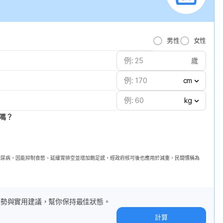
男性
女性
歲
cm
kg
嗎？
第二型糖尿病，因能抑制食慾、延緩胃排空並增加飽足感，經政府核可後也應用於減重，民間慣稱為
趨勢與實用建議，幫你保持最佳狀態。
計算