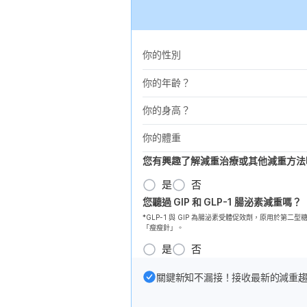
你的性別
你的年齡？
你的身高？
你的體重
您有興趣了解減重治療或其他減重方法
是
否
您聽過 GIP 和 GLP-1 腸泌素減重嗎？
*GLP-1 與 GIP 為腸泌素受體促效劑，原用於
「瘦瘦針」。
是
否
關鍵新知不漏接！接收最新的減重