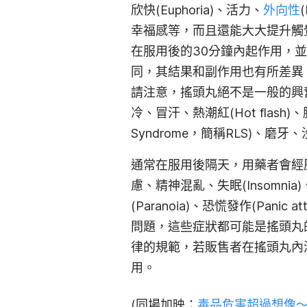
欣快(Euphoria)、活力、
外向性
幸福感等，而且還能大大提升觸
在服用後的30分鐘內起作用，
同，其結果和副作用也
有所差異
請注意
，搖頭丸絕不是一般的興
冷、冒汗、熱潮紅(Hot flas
Syndrome，簡稱RLS)、磨
通常在服用後隔天，用藥者會經
慮、精神混亂、失眠(Insomn
(Paranoia)、恐慌發作(Panic at
問題，這些症狀都可能是搖頭丸
律的規範，若販售者在搖頭丸內
用。
(同場加映：
毒品危害超過想像