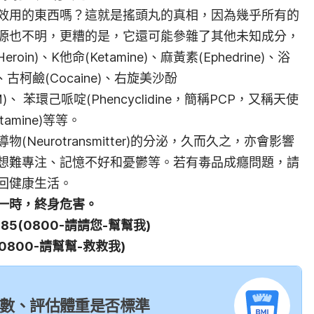
效用的東西嗎？這就是搖頭丸的真相，因為幾乎所有的
源也不明，更糟的是，它還可能參雜了其他未知成分，
Heroin)、K他命(Ketamine)、麻黃素(Ephedrine)、浴
)、古柯鹼(Cocaine)、右旋美沙酚
M)、
苯環己哌啶(Phencyclidine，簡稱PCP，又稱天使
amine)等等。
Neurotransmitter)的分泌，久而久之，亦會影響
想難專注、記憶不好
和
憂鬱等。若有毒品成癮問題，請
回健康生活。
一時，終身危害。
85(0800-請請您-幫幫我)
(0800-請幫幫-救救我)
I 指數、評估體重是否標準