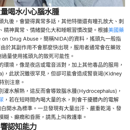
 大量喝水小心腦水腫
頭丸後，會變得異常多話，其他特徵
還有
瞳孔
放
大、刺
、精神
異常
、情緒變化大和睡眠習慣改變。根據
美國藥
titute on Drug Abuse，簡稱NIDA)的資料，搖頭丸一般指
而由於其副作用不會那麼快出現，服用者通常會在藥效
劇過量使用搖頭丸的致死可能性。
的環境，像是夜店或電音派對，加上其他毒品的服用，
mia)，此狀況雖很罕見，但卻可能會造成腎衰竭(Kidney
特別注意。
灌水解熱，這反而會導致腦水腫(Hydrocephalus)，
尿
，若在短時間內喝大量的水，則會干擾體內的電解
的白開水為標準。一旦發現有大量出汗、嚴重乾渴、發
模糊、癲癇和昏厥，請馬上
叫
救護車。
影響認知能力