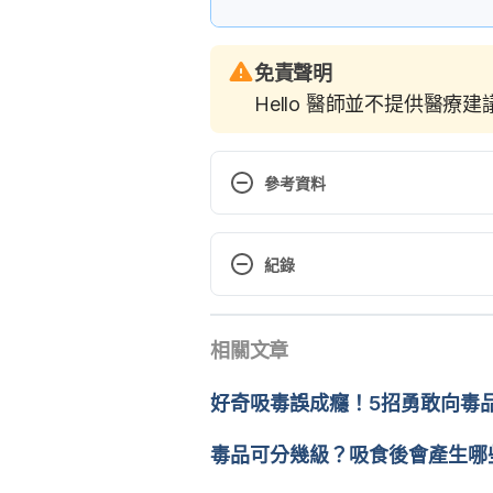
免責聲明
Hello 醫師並不提供醫療
參考資料
MDMA (Ecstasy) Abuse. https://
reports/mdma-ecstasy-abuse/w
紀錄
What to Know About Ecstasy Us
現行版本
effects-of-ecstasy-mdma-6309
相關文章
2022/06/15
MDMA: What you need to know 
文： 
黎佳燊
好奇吸毒誤成癮！5招勇敢向毒
https://www.medicalnewstoday.
醫學審稿：
賴建翰醫師
由 
周士閔
 更新
毒品可分幾級？吸食後會產生哪
Ecstasy. https://www.talktofra