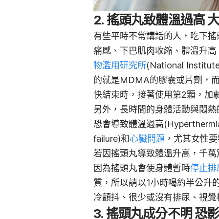
2. 搖頭丸致體溫過高
有些平時不常講話的人，吃下搖
痛感、下巴肌肉收縮、體溫升高
物濫用研究所
(National Ins
的就是MDMA的膠囊或片劑，
快結束時，接著使用第2顆，
加
另外，
長時間的身體活動與悶熱
恐會導致體溫過高(Hyperther
failure)和
心臟問題
，尤其女性要
若因搖頭丸導致體溫升高
，千萬別
因為搖頭丸會使身體暫時
停止排
質，所以請以1小時喝約半公升
冷顫抖、很少或沒有排尿、視覺
3. 搖頭丸成分不明 恐