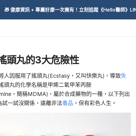
🎁 健康資訊 + 專屬好康一次擁有！立刻追蹤《Hello醫師》LINE
搖頭丸的3大危險性
因服用了搖頭丸(Ecstasy，又叫快樂丸)，導致
失
搖頭丸的化學名稱是
甲烯二氧甲苯丙胺
phetamine，簡稱MDMA)，屬於合成藥物的
一種
，以下列出
為試一試沒關係，遠離非法
毒品
，保有彩色人生。