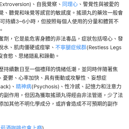
(Extroversion)、自我覺察、
同理心
、警覺性與被愛的
覺、聽覺和味覺等
感官的敏感度
。
搖頭丸的
藥效
一般
會
並可持續3~6小時，但按照每個人使用的分量和體質不
。
奮劑，它是能危害身體的非法毒品，症狀包括噁心、發
h)、脫水、肌肉僵硬或痙攣、
不寧腿症候群
(Restless Legs
牙、沒食慾、思緒錯亂和躁動。
歷持續數日至一個禮拜的情緒低潮，並同時伴隨著焦
ia)、憂鬱、心率加快、具有衝動或攻擊性、妄想症
tack)、
精神病
(Psychosis)、性冷感、記憶力和注意力
的副作用，
但因為獲取搖頭丸得經由非法管道，少了法
添加其他不明化學成分，或許會造成不可預期的副作
～菸酒咖啡也會上癮
)