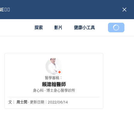
🏼
探索
影片
健康小工具
醫學審稿：
賴建翰醫師
身心科 · 博士身心醫學診所
文：
周士閔
·
更新日期：2022/06/14