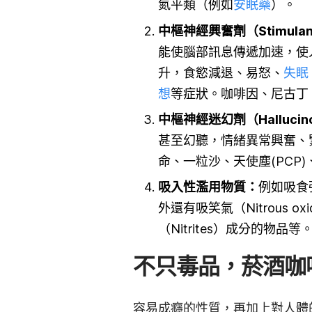
氮平類（例如
安眠藥
）。
中樞神經興奮劑（Stimulan
能使腦部訊息傳遞加速，使
升，食慾減退、易怒、
失眠
想
等症狀。咖啡因、尼古丁
中樞神經迷幻劑（Halluci
甚至幻聽，情緒異常興奮、
命、一粒沙、天使塵(PCP)
吸入性濫用物質
：
例如吸食
外還有吸笑氣（Nitrous
（Nitrites）成分的物品等
不只毒品，菸酒咖
容易成癮的性質，再加上對人體