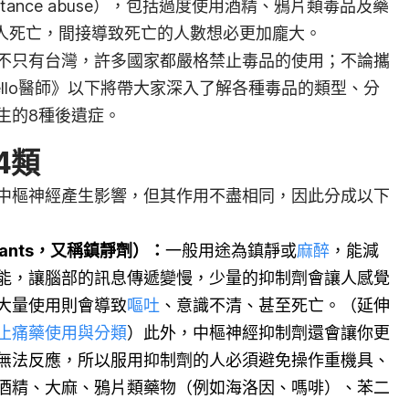
tance abuse），包括過度使用酒精、鴉片類毒品及藥
4人死亡，間接導致死亡的人數想必更加龐大。
不只有台灣，許多國家都嚴格禁止毒品的使用；不論攜
llo醫師》以下將帶大家深入了解各種毒品的類型、分
生的8種後遺症。
4類
中樞神經產生影響，但其作用不盡相同，因此分成以下
ssants，又稱鎮靜劑）
：
一般用途為鎮靜或
麻醉
，能減
能，讓腦部的訊息傳遞變慢，少量的抑制劑會讓人感覺
大量使用則會導致
嘔吐
、意識不清、甚至死亡。（延伸
止痛藥使用與分類
）此外，中樞神經抑制劑還會讓你更
無法反應，所以服用抑制劑的人必須避免操作重機具、
酒精、大麻、鴉片類藥物（例如海洛因、嗎啡）、苯二