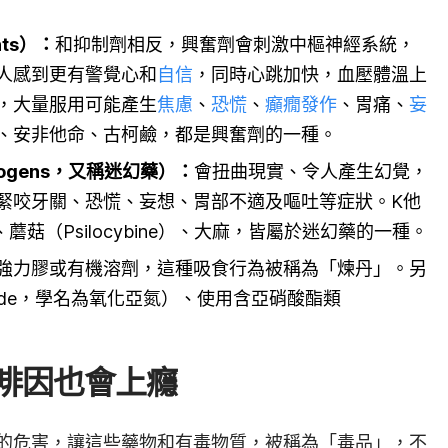
ts）
：
和抑制劑相反，興奮劑會刺激中樞神經系統，
人感到更有警覺心和
自信
，同時心跳加快，血壓體溫上
，大量服用可能產生
焦慮
、
恐慌
、
癲癇發作
、胃痛、
妄
、安非他命、古柯鹼，都是興奮劑的一種。
nogens，又稱迷幻藥）
：
會扭曲現實、令人產生幻覺，
緊咬牙關、恐慌、妄想、胃部不適及嘔吐等症狀。K他
、蘑菇（Psilocybine）、大麻，皆屬於迷幻藥的一種。
強力膠或有機溶劑，這種吸食行為被稱為「煉丹」。另
 oxide，學名為氧化亞氮）、使用含亞硝酸酯類
。
啡因也會上癮
的危害，讓這些藥物和有毒物質，被稱為「毒品」，不