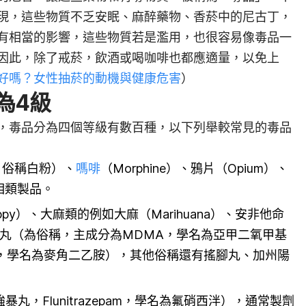
現，這些物質不乏安眠、麻醉藥物、香菸中的尼古丁，
有相當的影響，這些物質若是濫用，也很容易像毒品一
因此，除了戒菸，飲酒或喝咖啡也都應適量，以免上
好嗎？女性抽菸的動機與健康危害
）
為4級
，毒品分為四個等級有數百種，以下列舉較常見的毒品
n，俗稱白粉）、
嗎啡
（Morphine）、鴉片（Opium）、
其相類製品。
oppy）、大麻類的例如大麻（Marihuana）、安非他命
頭丸（
為俗稱，
主成分為
MDMA，學名為
亞甲二氧甲基
D，學名為麥角二乙胺），其他俗稱還有搖腳丸、加州陽
暴丸，Flunitrazepam，學名為氟硝西泮），通常製劑