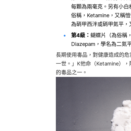
每顆為兩毫克。另有小白板（
俗稱，Ketamine，又
為硝甲西泮或硝甲氮平，
第4級：
蝴蝶片（為俗稱，
Diazepam，學名為二
長期使用毒品，對健康造成的危
一世。」K他命（Ketamin
的毒品之一。