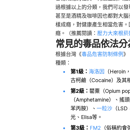
過根據以上的分類，我們可以發
甚至是酒精及咖啡因也都對大腦
樣成癮，對健康產生相當危害。
癮。（推薦閱讀：
壓力大來根菸
常見的毒品依法分
根據台灣《
毒品危害防制條例
》
種類：
第1級：
海洛因
（Heroi
古柯鹼（Cocaine）及
第2級：
罌粟（Opium p
（Amphetamine）、搖
苯丙胺）、
一粒沙
（LS
光、Elisa等。
第3級：
FM2
（俗稱約會強