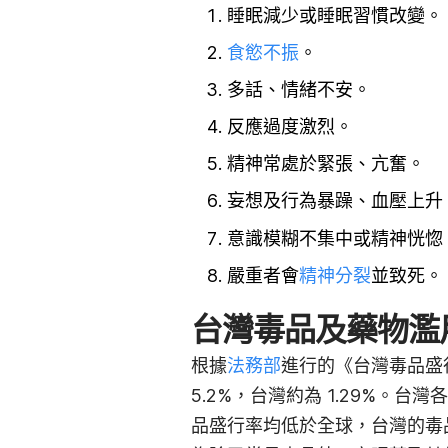
睡眠減少或睡眠習慣改變。
食慾不振
。
多話、情緒不安。
反應過度激烈。
精神常處於緊張、亢奮。
妄想及行為暴躁、血壓上升
意識模糊不集中或精神恍惚
嚴重者會
精神分裂
並致死。
台灣毒品及藥物濫
根據
法務部
進行的《台灣毒品盛
5.2%，台灣約為 1.29%。台
品盛行率均低於全球，台灣的毒