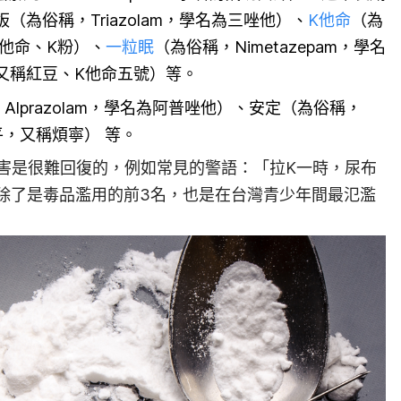
為俗稱，Triazolam，學名為三唑他）、
K他命
（為
稱愷他命、K粉）、
一粒眠
（為俗稱
，Nimetazepam，學名
又稱
紅豆、K他命五號）等。
Alprazolam，學名為阿普唑他）、安定（為俗稱，
氮平，又稱煩寧） 等。
害是很難回復的，例如常見的警語：「拉K一時，尿布
e），除了是毒品濫用的前3名，也是在台灣青少年間最氾濫