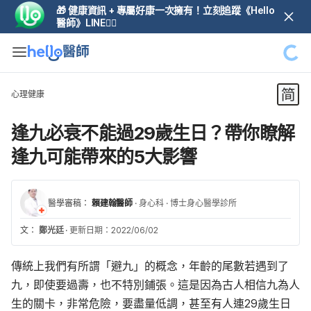
🎁 健康資訊 + 專屬好康一次擁有！立刻追蹤《Hello
醫師》LINE👆🏼
心理健康
逢九必衰不能過29歲生日？帶你瞭解
逢九可能帶來的5大影響
醫學審稿：
賴建翰醫師
·
身心科
·
博士身心醫學診所
文：
鄭光廷
·
更新日期：2022/06/02
傳統上我們有所謂「避九」的概念，年齡的尾數若遇到了
九，即使要過壽，也不特別鋪張。這是因為古人相信九為人
生的關卡，非常危險，要盡量低調，甚至有人連29歲生日