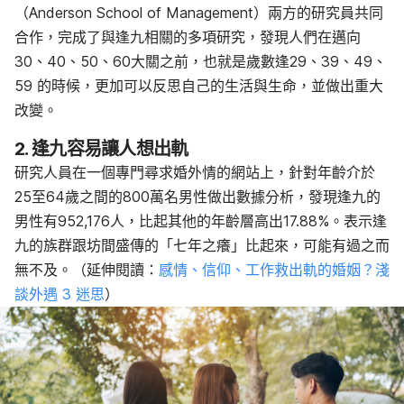
（Anderson School of Management）兩方的研究員共同
合作，完成了與逢九相關的多項研究，發現人們在邁向
30、40、50、60大關之前，也就是歲數逢29、39、49、
59 的時候，更加可以反思自己的生活與生命，並做出重大
改變。
2. 逢九容易讓人想出軌
研究人員在一個專門尋求婚外情的網站上，針對年齡介於
25至64歲之間的800萬名男性做出數據分析，發現逢九的
男性有952,176人，比起其他的年齡層高出17.88%。表示逢
九的族群跟坊間盛傳的「七年之癢」比起來，可能有過之而
無不及。（延伸閱讀：
感情、信仰、工作救出軌的婚姻？淺
談外遇 3 迷思
）