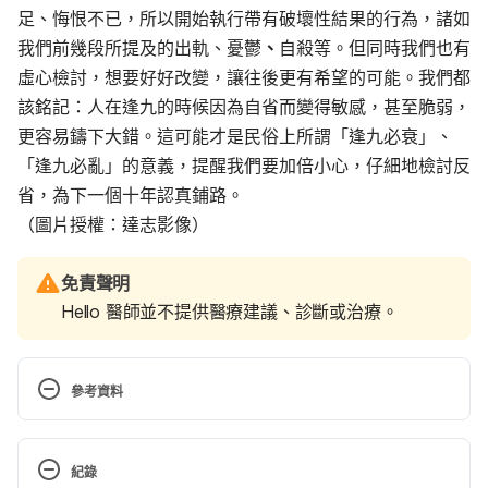
足、悔恨不已，所以開始執行帶有破壞性結果的行為，諸如
我們前幾段所提及的出軌、
憂鬱
、
自殺等。但同時我們也有
虛心檢討，想要好好改變，讓往後更有希望的可能。我們都
該銘記：人在逢九的時候因為自省而變得敏感，甚至脆弱，
更容易鑄下大錯。這可能才是民俗上所謂「逢九必衰」、
「逢九必亂」的意義，提醒我們要加倍小心，仔細地檢討反
省，為下一個十年認真鋪路。
（圖片授權：達志影像）
免責聲明
Hello 醫師並不提供醫療建議、診斷或治療。
參考資料
People search for meaning when they approach a 
new decade in chronological age（PNAS）
紀錄
https://www.pnas.org/content/111/48/17066#fn-7  