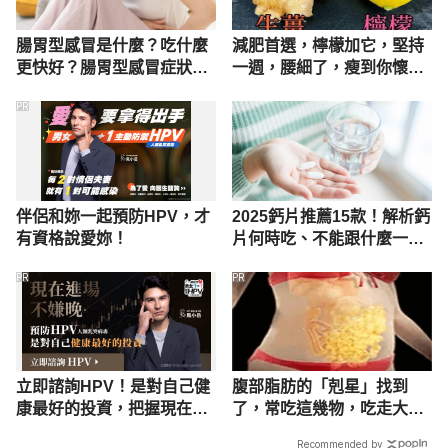
腸胃型感冒是什麼？吃什麼
減肥首選，檸檬加它，堅持
更快好？腸胃型感冒症狀、
一週，腰細了，瘦到你懷疑
原因與照護
人生
PR
伴侶和妳一起預防HPV，才
2025鈣片推薦15款！解析鈣
有資格說愛妳！
片何時吃、不能跟什麼一起
吃
PR
PR
立即諮詢HPV！是對自己健
腹部脂肪的「剋星」找到
康最好的投資，把握現在不
了，常吃這幾物，吃走大肚
嫌晚！
囊，瘦出小蠻腰
Recommended by