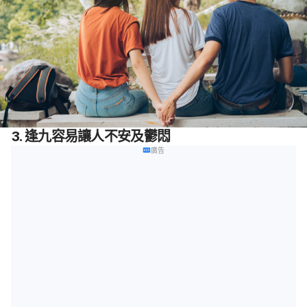
3. 逢九容易讓人不安及鬱悶
廣告