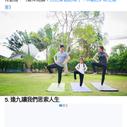
害
）
5. 逢九讓我們思索人生
廣告