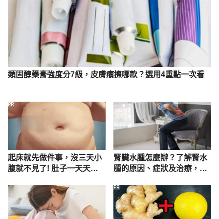
Why the most meaningful birthdays end with 9, as 
in 29 and 39（aps）
https://www.psychologicalscience.org/news/why-
the-most-meaningful-birthdays-end-with-9-as-in-
29-and-39.html Accessed Oct 21, 2020
類固醇藥膏強度分7級，皮膚癢擦哪款？選用4重點一次看
PR
起床就先做件事，沒三天小
腎臟水腫怎麼辦？了解腎水
腹就不見了! 肚子一天天變
腫的原因、症狀及治療，定
小！
期檢查預防腎積水
PR