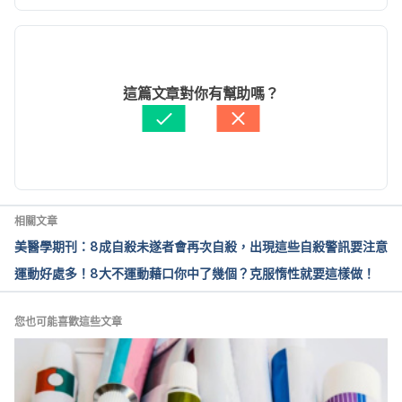
Accessed Oct 21, 2020
現行版本
歲時與禮俗（蘇澳鎮志）https://ws.e-
2022/06/02
land.gov.tw/001/2015yilan/235/relfile/9798/113555
文： 
鄭光廷
這篇文章對你有幫助嗎？
/9-%e6%96%87%e8%b3%87%e7%af%87-
醫學審稿：
賴建翰醫師
%e7%ac%ac%e5%9b%9b%e7%ab%a0%20%e6%ad
由 
張凱安 Kyle Chang
 更新
%b2%e6%99%82%e8%88%87%e7%a6%ae%e4%bf
%97.pdf  Accessed Oct 21, 2020
另類家庭教育-成年禮探究（嘉義縣悅讀學堂）
相關文章
http://readers.cyc.edu.tw/modules/reading/view.ph
美醫學期刊：8成自殺未遂者會再次自殺，出現這些自殺警訊要注意
p?rsn=3705  Accessed Oct 21, 2020
運動好處多！8大不運動藉口你中了幾個？克服惰性就要這樣做！
Commentary on: People search for meaning when 
they approach a new decade in chronological 
您也可能喜歡這些文章
age（Frontiers）
https://www.frontiersin.org/articles/10.3389/fpsyg.
2015.00792/full Accessed Oct 21, 2020