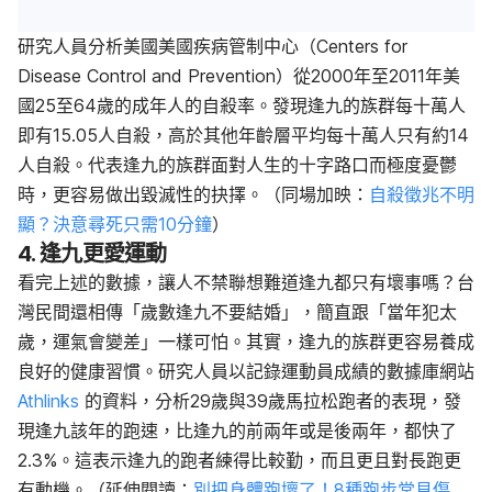
研究人員分析美國美國疾病管制中心（Centers for
Disease Control and Prevention）從2000年至2011年美
國25至64歲的成年人的自殺率。發現逢九的族群每十萬人
即有15.05人自殺，高於其他年齡層平均每十萬人只有約14
人自殺。代表逢九的族群面對人生的十字路口而極度
憂鬱
時，更容易做出毀滅性的抉擇。（同場加映：
自殺徵兆不明
顯？決意尋死只需10分鐘
）
4. 逢九更愛運動
看完上述的數據，讓人不禁聯想難道逢九都只有壞事嗎？台
灣民間還相傳「歲數逢九不要結婚」，簡直跟「當年犯太
歲，運氣會變差」一樣可怕。其實，逢九的族群更容易養成
良好的健康習慣。研究人員以記錄運動員成績的數據庫網站
Athlinks
的資料，分析29歲與39歲馬拉松跑者的表現，發
現逢九該年的跑速，比逢九的前兩年或是後兩年，都快了
2.3%。這表示逢九的跑者練得比較勤，而且更且對長跑更
有動機。（延伸閱讀：
別把身體跑壞了！8種跑步常見傷