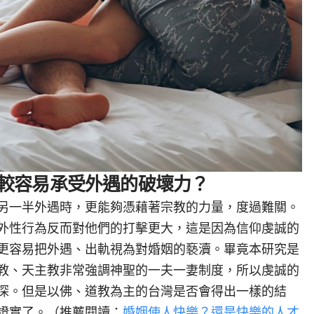
較容易承受外遇的破壞力？
另一半外遇時，更能夠憑藉著宗教的力量，度過難關。
外性行為反而對他們的打擊更大，這是因為信仰虔誠的
更容易把外遇、出軌視為對婚姻的褻瀆。畢竟本研究是
教、天主教非常強調神聖的一夫一妻制度，所以虔誠的
深。但是以佛、道教為主的台灣是否會得出一樣的結
證實了。（推薦閱讀：
婚姻使人快樂？還是快樂的人才