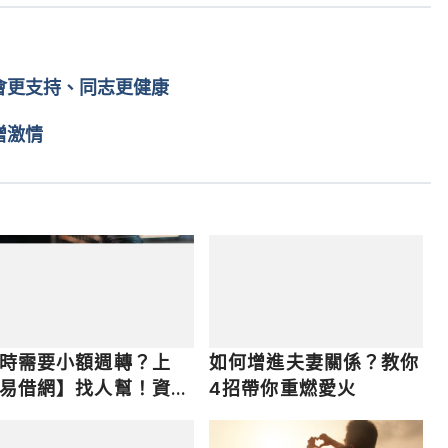
d Major Depressive Episode In a Probability Sample of 
NCBI） 
mc/articles/PMC4919212/ Accessed Oct 22, 2020
會更支持、同志更健康
hics of Infidelity in America（IFS）
增激情
cheats-more-the-demographics-of-cheating-in-america 
tps://ifstudies.org/blog/cheating-then-and-again 
infidelity（Conseling Today）
4/recovering-from-the-trauma-of-infidelity/ Accessed 
時需要小額週轉？上
如何增進夫妻關係？教你
易借網】找人幫！資金
4招帶你重燃愛火
速到位