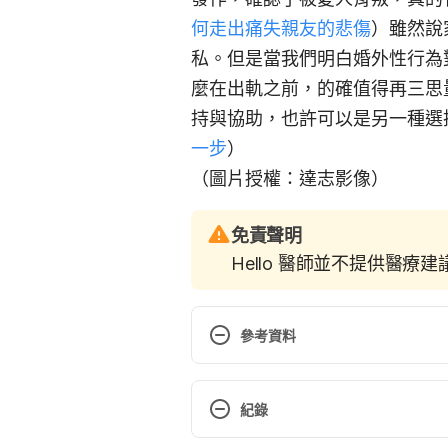
何走出痛失親友的悲傷
）雖然說
私。但是當我們明白婚外性行為
麼在出軌之前，的確值得再三思
持與協助，也許可以是另一種選
一步
）
（圖片授權：達志影像）
免責聲明
Hello 醫師並不提供醫療
參考資料
Burning the Candle at Both Ends:
Disruption（NCBI） https://www.
紀錄
Oct 22, 2020
現行版本