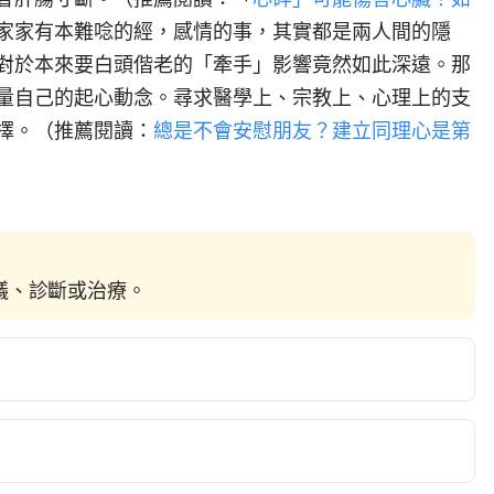
家家有本難唸的經，感情的事，其實都是兩人間的隱
對於本來要白頭偕老的「牽手」影響竟然如此深遠。那
量自己的起心動念。尋求醫學上、宗教上、心理上的支
擇。（推薦閱讀：
總是不會安慰朋友？建立同理心是第
建議、診斷或治療。
 Extramarital Sex as a Precursor of Marital 
ncbi.nlm.nih.gov/pmc/articles/PMC3951093/ Accessed 