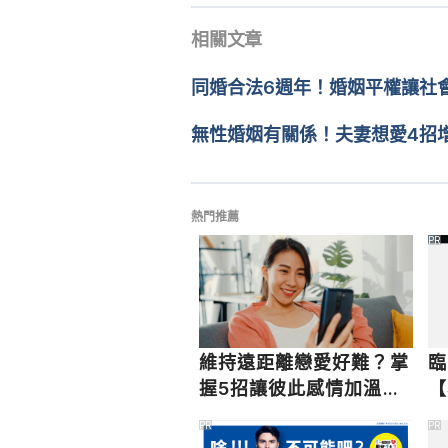
Discovery of a Partner Affair an
相關文章
2022/06/02
Married or Cohabiting Adults（
https://www.ncbi.nlm.nih.gov/p
文： 
鄭光廷
同婚合法6週年！婚姻平權讓社
醫學審稿：
賴建翰醫師
Who Cheats More? The Demograp
由 
張凱安 Kyle Chang
 更新
無性婚姻有關係！夫妻想愛4招
https://ifstudies.org/blog/who-
Accessed Oct 22, 2020
Cheating Then and Again（IFS）ht
熱門推薦
Accessed Oct 22, 2020
PR
Recovering from the trauma of 
https://ct.counseling.org/2020/0
Oct 22, 2020
維持遠距離戀愛好難？掌
臨
握5招讓彼此感情加溫，
【
減少遠距離的不安全感
快
PR
PR