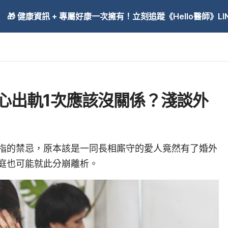
🎁 健康資訊 + 專屬好康一次擁有！立刻追蹤《Hello醫師》LINE
心出軌1次應該沒關係？淺談外
指的禁忌，原本該是一同長相廝守的愛人竟然有了婚外
庭也可能就此分崩離析。