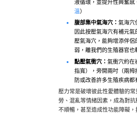
液循環，並提升性興奮感
溫
）
腹部集中氣海穴：
氣海穴
因此按壓氣海穴有補元氣
壓氣海穴，能夠增添伴侶
弱，離我們的生殖器官也
點壓氣衝穴：
氣衝穴約在
指寬），旁開兩吋（兩拇
防或改善許多生殖疾病都
壓力常是破壞彼此性愛體驗的常
勞、混亂等情緒因素，成為對抗
不順暢，甚至造成性功能障礙，