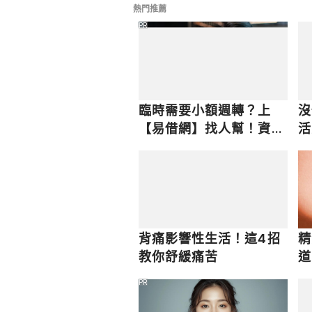
How To Give an Amazing Massa
熱門推薦
women/a19528380/how-to-give
PR
臨時需要小額週轉？上
沒
【易借網】找人幫！資金
活
快速到位
背痛影響性生活！這4招
精
教你舒緩痛苦
道
PR