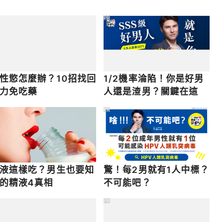
ge. https://www.menshealth.com/sex-
-massage/
PR
性慾怎麼辦？10招找回
1/2機率淪陷！你是好男
力免吃藥
人還是渣男？關鍵在這
PR
液這樣吃？男生也要知
驚！每2男就有1人中標？
的精液4真相
不可能吧？
PR