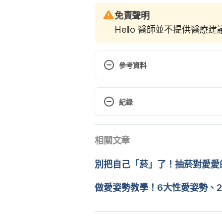
免責聲明
Hello 醫師並不提供醫療
參考資料
Massage Therapy’s Role in Impr
8 2022
紀錄
Massage Therapy’s Role in Impr
現行版本
相關文章
2022/12/08
文： 
周士閔
別把自己「菸」了！抽菸對愛愛
醫學審稿：
賴建翰醫師
5 Acupressure Points to Relieve
由 
Arthur Cheng
 更新
做愛姿勢教學！6大性愛姿勢、
https://www.healthline.com/heal