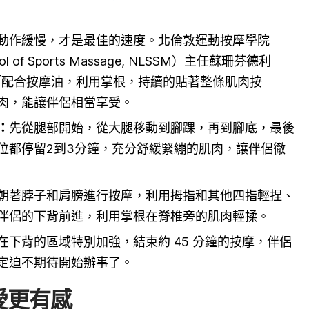
動作緩慢，才是最佳的速度。北倫敦運動按摩學院
hool of Sports Massage, NLSSM）主任蘇珊芬德利
）建議：「配合按摩油，利用掌根，持續的貼著整條肌肉按
肉，能讓伴侶相當享受。
：
先從腿部開始，從大腿移動到腳踝，再到腳底，最後
位都停留2到3分鐘，充分舒緩緊繃的肌肉，讓伴侶徹
朝著脖子和肩膀進行按摩，利用拇指和其他四指輕捏、
伴侶的下背前進，利用掌根在脊椎旁的肌肉輕揉。
在下背的區域特別加強，結束約 45 分鐘的按摩，伴侶
定迫不期待開始辦事了。
愛更有感