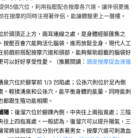
提供5個穴位，利用指壓配合按摩各穴道，讓伴侶更進
妨在按摩的同時注視著伴侶，能讓體驗更上一層樓。
位於頭頂正上方，兩耳連線之處，是身體經脈匯集之
。按壓百會穴能夠活化腦袋，進而放鬆全身，現代人工
在前戲前搭配按摩穴道和頭部，能夠幫助超載的腦袋好
更可以好好享受性愛。（推薦閱讀：
頭皮按摩促血液循
湧泉穴位於腳掌前 1/3 凹陷處；公孫穴則位於足內側
處。輕揉湧泉和公孫穴，能平衡身體的能量，同時能刺
也都跟生殖功能相關。
補陽：
復溜穴位於腳踝內側，中央往上兩指寬處；三陰
央往上四指寬處。一般認為，復溜穴可以提升陽氣，三
醫常將這兩個穴位分別代表著男女，按摩穴道可刺激血