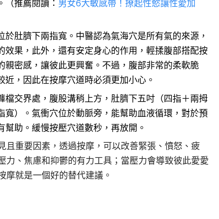
。（推薦閱讀：
男女6大敏感帶！撩起性慾讓性愛加
位於肚臍下兩指寬。中醫認為氣海穴是所有氣的來源，
的效果，此外，還有安定身心的作用，輕揉腹部搭配按
的親密感，讓彼此更興奮。不過，腹部非常的柔軟脆
較近，因此在按摩穴道時必須更加小心。
褲檔交界處，腹股溝稍上方，肚臍下五吋（四指＋兩拇
指寬）。氣衝穴位於動脈旁，能幫助血液循環，對於預
有幫助。緩慢按壓穴道數秒，再放開。
見且重要因素，透過按摩，可以改善緊張、憤怒、疲
壓力、焦慮和抑鬱的有力工具；當壓力會導致彼此愛愛
按摩就是一個好的替代建議。