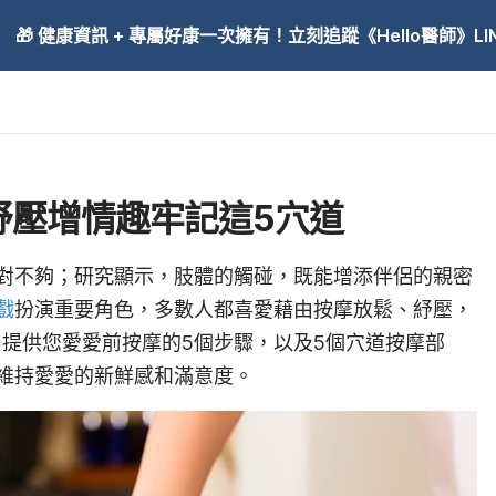
🎁 健康資訊 + 專屬好康一次擁有！立刻追蹤《Hello醫師》LINE
紓壓增情趣牢記這5穴道
對不夠；研究顯示，肢體的觸碰，既能增添伴侶的親密
戲
扮演重要角色，多數人都喜愛藉由按摩放鬆、紓壓，
師》提供您愛愛前按摩的5個步驟，以及5個穴道按摩部
維持愛愛的新鮮感和滿意度。