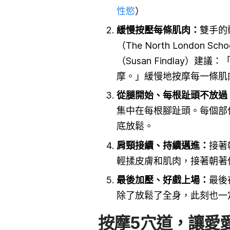
性慾
）
緩慢按壓每條肌肉：
雙手的
（The North London Sc
（Susan Findlay
摩。」緩慢地按摩每一條肌
從腿開始、每根趾頭不放過
集中在每根腳趾頭。每個部
底放鬆。
肩頸接續、持續邁進：
接著
輕揉皮膚和肌肉，接著朝著
最後加壓、好戲上場：
最後
除了放鬆了全身，此刻也一
按摩5穴道，
讓愛