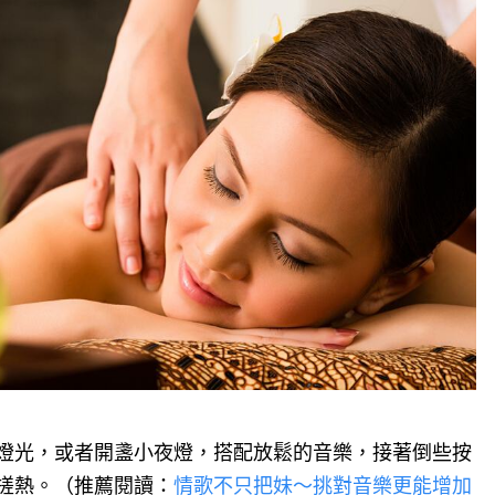
燈光，或者開盞小夜燈，搭配放鬆的音樂，接著倒些按
搓熱。（推薦閱讀：
情歌不只把妹～挑對音樂更能增加