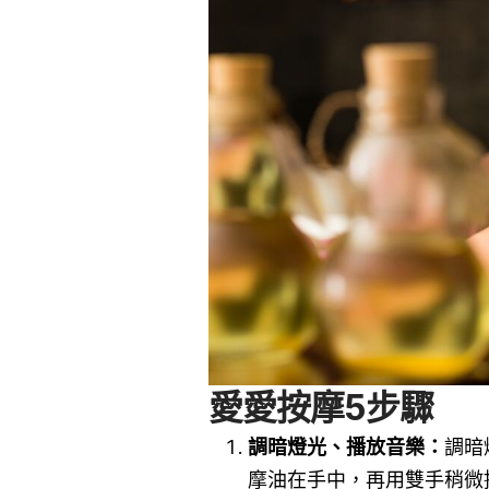
愛愛按摩5
步驟
調暗燈光、播放音樂：
調暗
摩油在手中，再用雙手稍微