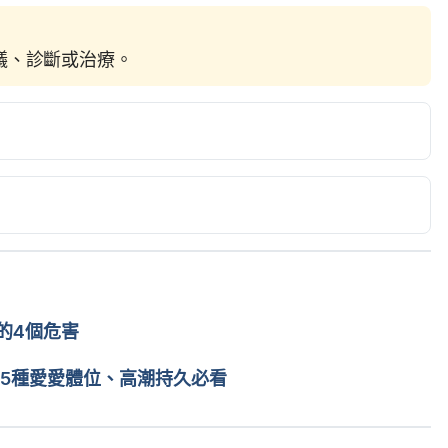
建議、診斷或治療。
oving Sexual Health and Function – Accessed December 
oving Sexual Health and Function
的4個危害
 Stress and Ramp Up Your Sex Life.
25種愛愛體位、高潮持久必看
th/healthy-sex/pressure-points-for-sex#9