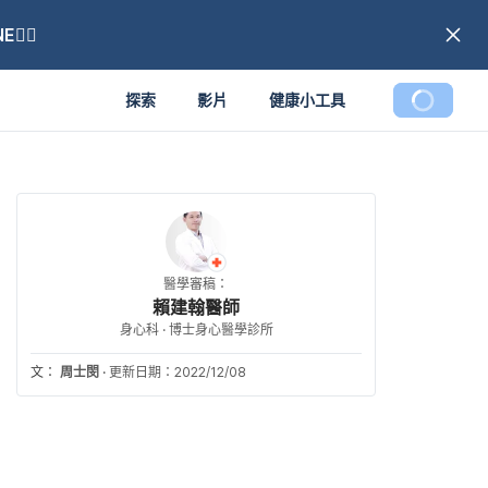
🏼
探索
影片
健康小工具
醫學審稿：
賴建翰醫師
身心科 · 博士身心醫學診所
文：
周士閔
·
更新日期：2022/12/08