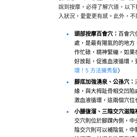
說到按摩，必得了解穴道，以下
入狀況，愛愛更有感。此外，不
頭部按摩百會穴：
百會穴
處，是最有陽氣的的地方
作忙碌，精神緊繃，如果
好放鬆，促進血液循環，
環！5 方法擁秀髮
）
腳底加強湧泉、公孫穴：
緣，與大拇趾骨相交凹陷
激血液循環，這兩個穴位
小腿復溜、三陰交穴滋陰
交穴則位於腳踝內側，中
陰交穴則可以補陰氣，中