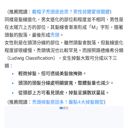
（推薦閱讀：
戴帽子禿頭是迷思？男性荷爾蒙很關鍵
）
同樣是髮線退化，男女退化的部位和程度並不相同，男性是
在太陽穴上方的部位，其髮線會漸漸形成「M」字形，隨著
頭髮的脫落，最後形成
禿頭
。
女性則是在頭頂分線的部位，雖然頭髮會脫落，但髮線退化
程度卻很緩慢，禿頭情況也比較罕見。而按照路德維希分類
（Ludwig Classification），女生掉髮大致可分成以下三
類：
輕微掉髮，但可透過美髮做掩飾。
頭頂的頭髮分線處明顯變寬，整體髮量也減少。
從頭部上方可看見頭皮，掉髮呈擴散狀蔓延。
（推薦閱讀：
禿頭掉髮原因多！盤點4大掉髮類型
）
廣告