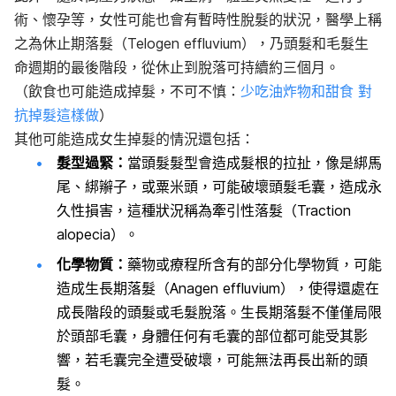
術、懷孕等，女性可能也會有暫時性脫髮的狀況，醫學上稱
之為休止期落髮（Telogen effluvium），乃頭髮和毛髮生
命週期的最後階段，從休止到脫落可持續約三個月。
（飲食也可能造成掉髮，不可不慎：
少吃油炸物和甜食 對
抗掉髮這樣做
）
其他可能造成女生掉髮的情況還包括：
髮型過緊：
當頭髮髮型會造成髮根的拉扯，像是綁馬
尾、綁辮子，或粟米頭，可能破壞頭髮毛囊，造成永
久性損害，這種狀況稱為牽引性落髮（Traction
alopecia）。
化學物質：
藥物或療程所含有的部分化學物質，可能
造成生長期落髮（Anagen effluvium），使得還處在
成長階段的頭髮或毛髮脫落。生長期落髮不僅僅局限
於頭部毛囊，身體任何有毛囊的部位都可能受其影
響，若毛囊完全遭受破壞，可能無法再長出新的頭
髮。