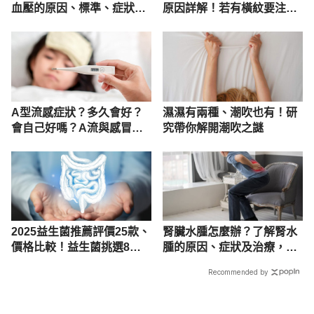
血壓的原因、標準、症狀與
原因詳解！若有橫紋要注
治療
意，恐患這些病！
A型流感症狀？多久會好？
濕濕有兩種、潮吹也有！研
會自己好嗎？A流與感冒差
究帶你解開潮吹之謎
異一次看
2025益生菌推薦評價25款、
腎臟水腫怎麼辦？了解腎水
價格比較！益生菌挑選8重
腫的原因、症狀及治療，定
點
期檢查預防腎積水
Recommended by
載入中