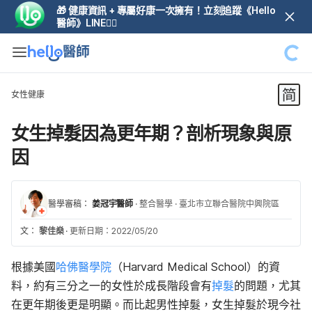
🎁 健康資訊 + 專屬好康一次擁有！立刻追蹤《Hello
醫師》LINE👆🏼
女性健康
女生掉髮因為更年期？剖析現象與原
因
醫學審稿：
姜冠宇醫師
·
整合醫學
·
臺北市立聯合醫院中興院區
文：
黎佳燊
·
更新日期：2022/05/20
根據美國
哈佛醫學院
（Harvard Medical School）的資
料，約有三分之一的女性於成長階段會有
掉髮
的問題，尤其
在更年期後更是明顯。而比起男性掉髮，女生掉髮於現今社