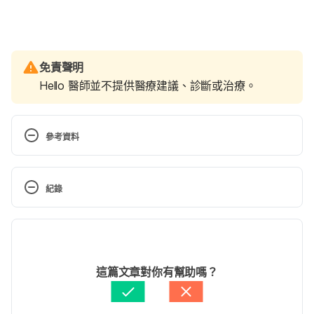
免責聲明
Hello 醫師並不提供醫療建議、診斷或治療。
參考資料
Treating female pattern hair loss. 
https://www.health.harvard.edu/staying-
紀錄
healthy/treating-female-pattern-hair-loss Accessed 
September 1, 2020.
現行版本
Hair Loss in Women. 
2022/05/20
https://my.clevelandclinic.org/health/diseases/1692
文： 
黎佳燊
這篇文章對你有幫助嗎？
1-hair-loss-in-women Accessed September 1, 2020.
醫學審稿：
姜冠宇醫師
由 
于承宇
 更新