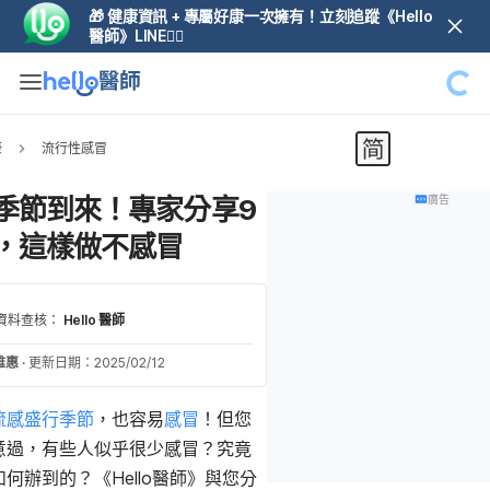
🎁 健康資訊 + 專屬好康一次擁有！立刻追蹤《Hello
醫師》LINE👆🏼
康
流行性感冒
季節到來！專家分享9
廣告
，這樣做不感冒
資料查核：
Hello 醫師
雅惠
·
更新日期：2025/02/12
流感盛行季節
，也容易
感冒
！但您
意過，有些人似乎很少感冒？究竟
何辦到的？《Hello醫師》與您分