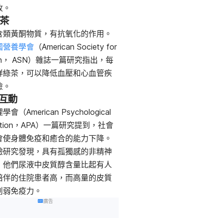
收。
綠茶
含類黃酮物質，有抗氧化的作用。
國營養學會
（American Society for
tion， ASN）雜誌一篇研究指出，每
鮮綠茶，可以降低血壓和心血管疾
險。
人互動
會（American Psychological
iation，APA）一篇研究提到，社會
會使身體免疫和癒合的能力下降。
驗研究發現，具有孤獨感的非精神
，他們尿液中皮質醇含量比起有人
陪伴的住院患者高，而高量的皮質
削弱免疫力。
廣告