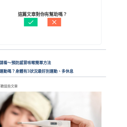
2025/02/12
rets of Super-Healthy People. 
文： 
張雅惠
這篇文章對你有幫助嗎？
s://www.webmd.com/cold-
and-
資料查核：
Hello 醫師
eatures/secrets-
super-healthy-people#1
由 
Arthur Cheng
 更新
部疾病管制署. https://www.cdc.gov.tw/
ssional/knowdisease.aspx?
id=8208eb95dda7842a&
reeid=8208eb95dda7842a&id=
請看～預防感冒咳嗽簡單方法
B7BF7E15ED33&did=680
運動嗎？身體有3狀況最好別運動、多休息
喜歡這些文章