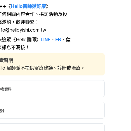
➜➜《
Hello醫師揪好康
》
任何相關內容合作、採訪活動及投
稿邀約，歡迎聯繫：
nfo@helloyishi.com.tw
快追蹤《Hello醫師》
LINE
、
FB
，健
康訊息不漏接！
責聲明
ello 醫師並不提供醫療建議、診斷或治療。
參考資料
紀錄
ecrets to Never Getting Sick. 
://www.healthline.com/
health/cold-flu/cold-
現行版本
crets#1