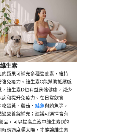
取維生素
色的蔬果可補充多種營養素，維持
增強免疫力。維生素C能幫助抵禦感
感，維生素D也有益骨骼健康，減少
疾病和提升免疫力。在日常飲食
多吃蛋黃、蘑菇、
鮭魚
與鮪魚等，
透過營養錠補充；建議可選擇含有
營養品，可以提高血液中維生素D的
同時應適度曬太陽，才能讓維生素