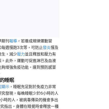
學期刊
報導
，若養成規律運動習
如每週慢跑3次等，可防止
發炎
慢及
產生，減少
壓力
並且釋放和壓力有
素。此外，運動可促進淋巴及血液
能夠增強免疫功能，達到預防感冒
。
足的睡眠
究顯示
，睡眠充足對於免疫力非常
研究發現，每晚睡眠少於6小時的人
7小時的人，被病毒傳染的機會多出
研究指出，身體在睡覺時會釋放一種