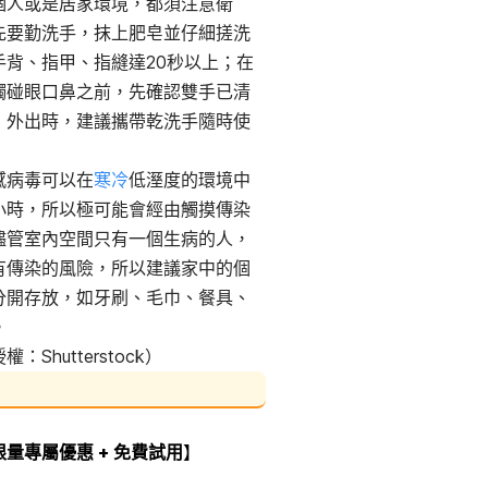
個人或是居家環境，都須注意衛
先要勤洗手，抹上肥皂並仔細搓洗
手背、指甲、指縫達20秒以上；在
觸碰眼口鼻之前，先確認雙手已清
，外出時，建議攜帶乾洗手隨時使
感病毒可以在
寒冷
低溼度的環境中
小時，所以極可能會經由觸摸傳染
儘管室內空間只有一個生病的人，
有傳染的風險，所以建議家中的個
分開存放，如牙刷、毛巾、餐具、
。
：Shutterstock）
限量專屬優惠 + 免費試用
】