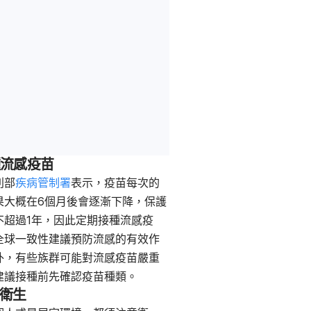
接種流感疫苗
利部
疾病管制署
表示，疫苗每次的
果大概在6個月後會逐漸下降，保護
不超過1年，因此定期接種流感疫
全球一致性建議預防流感的有效作
外，有些族群可能對流感疫苗嚴重
建議接種前先確認疫苗種類。
持衛生