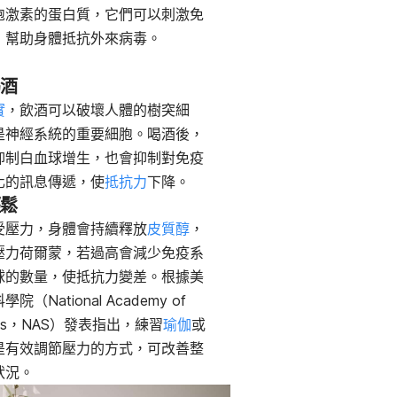
胞激素的蛋白質，它們可以刺激免
，幫助身體抵抗外來病毒。
喝酒
實
，飲酒可以破壞人體的樹突細
是神經系統的重要細胞
。喝酒後，
抑制白血球增生，也會抑制對免疫
化的訊息傳遞，使
抵抗力
下降。
輕鬆
受壓力，身體會持續釋放
皮質醇
，
壓力荷爾蒙，若過高會減少免疫系
球的數量，使抵抗力變差。根據美
院（National Academy of
nces，NAS）發表指出，練習
瑜伽
或
是有效調節壓力的方式，可改善整
狀況。