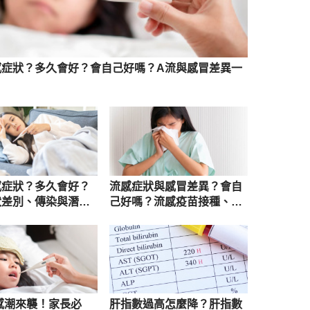
感症狀？多久會好？會自己好嗎？A流與感冒差異一
感症狀？多久會好？
流感症狀與感冒差異？會自
狀差別、傳染與潛伏
己好嗎？流感疫苗接種、快
看
篩解說
感潮來襲！家長必
肝指數過高怎麼降？肝指數