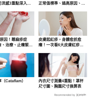
防流感3重點深入解
正常值標準、過高原因、治
療及飲食
5原因！蕁麻疹症
皮膚起紅疹，身體愈抓愈
食、治療、止癢緊急
癢！一次看6大皮膚紅疹原
次懂
因
Cataflam）
內衣尺寸測量4重點！罩杯
尺寸圖、胸圍尺寸換算表
Recommended by