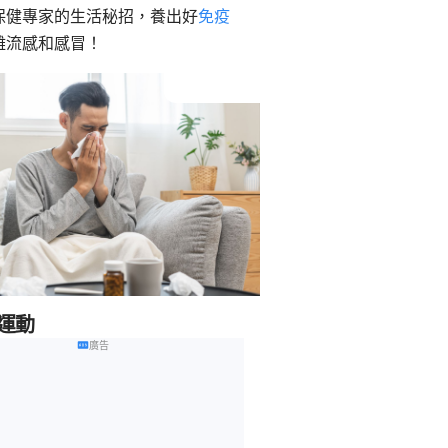
保健專家的生活秘招，養出好
免疫
離流感和感冒！
律運動
廣告