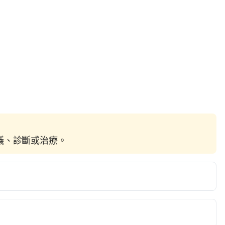
建議、診斷或治療。
ntr/intr5/c6230/Download/%E8%AA%8D%E8%AD%98%E5%
.pdf
 Accessed December 07, 2021