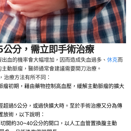
5公分，需立即手術治療
裂出血的機率會大幅增加，因而造成失血過多、
休克
而
的主動脈瘤，醫師通常會建議需要開刀治療。
，治療方法有所不同：
脈瘤初期，藉由藥物控制高血壓，緩解主動脈瘤的擴大
徑超過5公分，或過快擴大時。至於手術治療又分為傳
置放術，以下說明：
腹部切開約30~40公分的開口，以人工血管置換腹主動