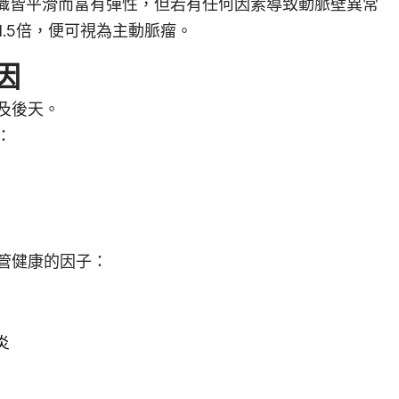
組織皆平滑而富有彈性，但若有任何因素導致動脈壁異常
.5倍，便可視為主動脈瘤。
因
及後天。
：
管健康的因子：
炎