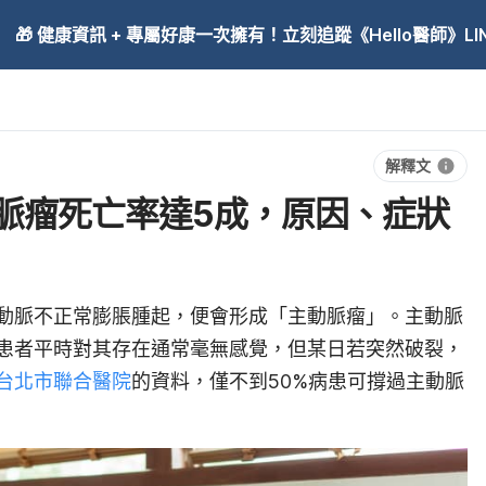
🎁 健康資訊 + 專屬好康一次擁有！立刻追蹤《Hello醫師》LINE
解釋文
脈瘤死亡率達5成，原因、症狀
動脈不正常膨脹腫起，便會形成「主動脈瘤」。主動脈
患者平時對其存在通常毫無感覺，但某日若突然破裂，
台北市聯合醫院
的資料，僅不到50%病患可撐過主動脈