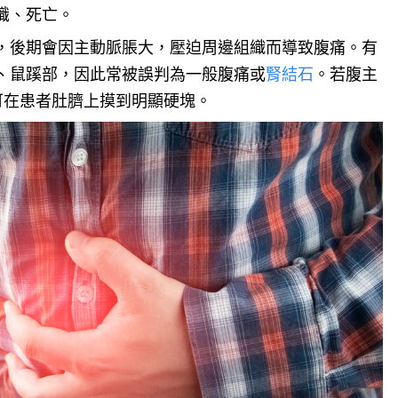
識、死亡。
，後期會因主動脈脹大，壓迫周邊組織而導致腹痛。有
、鼠蹊部，因此常被誤判為一般腹痛或
腎結石
。若腹主
可在患者肚臍上摸到明顯硬塊。