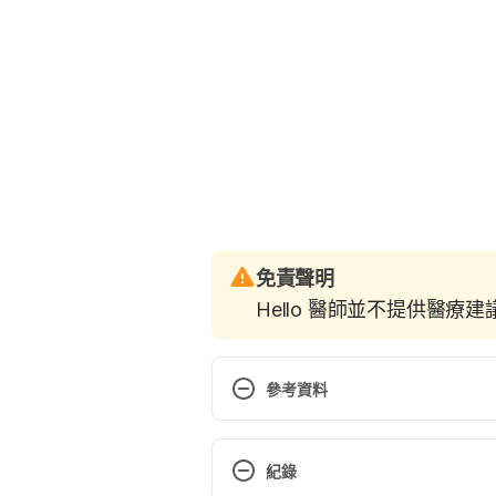
免責聲明
Hello 醫師並不提供醫療
參考資料
認識主動脈瘤（長庚醫院）
https://www1.cgmh.org.tw/i
紀錄
8B%95%E8%84%88%E7%98%A4