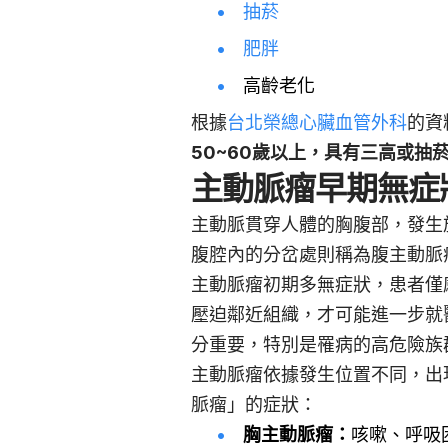
抽菸
肥胖
高齡老化
根據
台北榮總心臟血管外科
的資
50~60歲以上，具有三高或抽
主動脈瘤早期無症
主動脈貫穿人體的胸腹部，發生
腹腔內的分岔處則稱為腹主動脈
主動脈瘤初期多無症狀，患者僅
壓迫鄰近組織，才可能進一步就
分重要，特別是罹病的高危險族
主動脈瘤依據發生位置不同，出
脈瘤」的症狀：
胸主動脈瘤：
咳嗽、呼吸