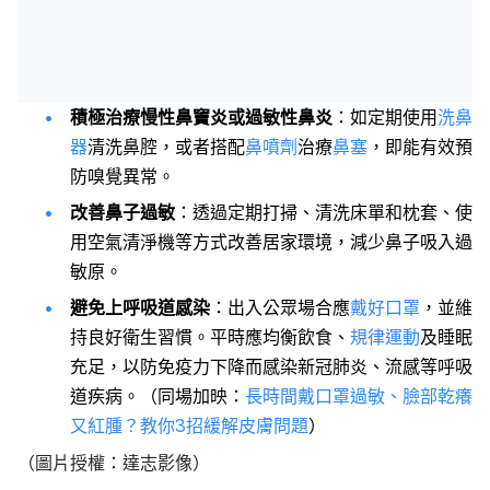
積極治療慢性鼻竇炎或過敏性鼻炎
：如定期使用
洗鼻
器
清洗鼻腔，或者搭配
鼻噴劑
治療
鼻塞
，即能有效預
防嗅覺異常。
改善鼻子過敏
：透過定期打掃、清洗床單和枕套、使
用空氣清淨機等方式改善居家環境，減少鼻子吸入過
敏原。
避免上呼吸道感染
：出入公眾場合應
戴好口罩
，並維
持良好衛生習慣。平時應均衡飲食、
規律運動
及睡眠
充足，以防免疫力下降而感染新冠肺炎、流感等呼吸
道疾病。（同場加映：
長時間戴口罩過敏、臉部乾癢
又紅腫？教你3招緩解皮膚問題
）
（圖片授權：達志影像）