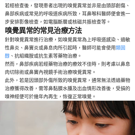
若經檢查後，發現患者出現的嗅覺異常並非是由頭部創傷、
鼻部疾病或常見的呼吸道疾病所致，耳鼻喉科醫師便會進一
步安排影像檢查，如電腦斷層或核磁共振檢查等。
嗅覺異常的常見治療方法
針對嗅覺異常進行治療，如嗅覺異常為上呼吸道感染、過敏
性鼻炎、鼻竇炎或鼻息肉所引起時，醫師可能會使用
類固
醇
、抗組織胺或抗生素等藥物治療。
然而，鼻部疾病若經藥物治療的療效不佳時，則考慮以鼻息
肉切除術或鼻竇內視鏡手術治療嗅覺異常。
此外，若是因頭部外傷所致的嗅覺異常，通常無法透過藥物
治療獲得改善，需等鼻黏膜水腫及出血情形改善後，受損的
嗅神經便可於幾年內再生，恢復正常嗅覺。