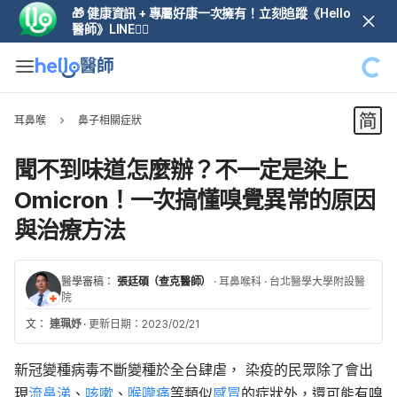
🎁 健康資訊 + 專屬好康一次擁有！立刻追蹤《Hello
醫師》LINE👆🏼
耳鼻喉
鼻子相關症狀
聞不到味道怎麼辦？不一定是染上
Omicron！一次搞懂嗅覺異常的原因
與治療方法
醫學審稿：
張廷碩（查克醫師）
·
耳鼻喉科
·
台北醫學大學附設醫
院
文：
連珮妤
·
更新日期：2023/02/21
新冠變種病毒不斷變種於全台肆虐， 染疫的民眾除了會出
現
流鼻涕
、
咳嗽
、
喉嚨痛
等類似
感冒
的症狀外，還可能有嗅