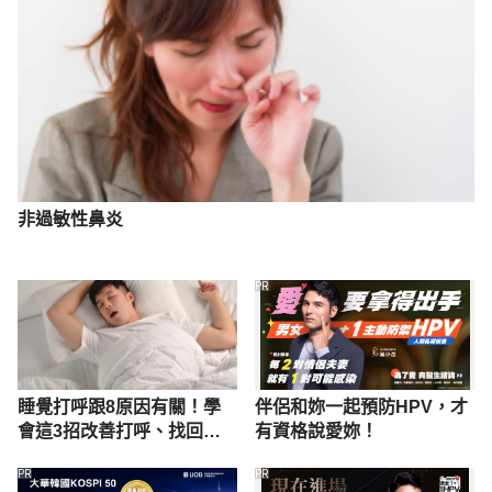
非過敏性鼻炎
PR
睡覺打呼跟8原因有關！學
伴侶和妳一起預防HPV，才
會這3招改善打呼、找回睡
有資格說愛妳！
眠品質
PR
PR