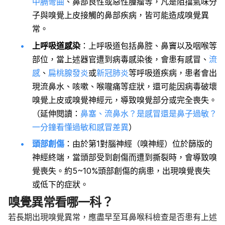
中膈彎曲
、鼻部良性或惡性腫瘤等，凡是阻擋氣味分
子與嗅覺上皮接觸的鼻部疾病，皆可能造成嗅覺異
常。
上呼吸道感染
：上呼吸道包括鼻腔、鼻竇以及咽喉等
部位，當上述器官遭到病毒感染後，會患有感冒、
流
感
、
扁桃腺發炎
或
新冠肺炎
等呼吸道疾病，患者會出
現流鼻水、咳嗽、喉嚨痛等症狀，還可能因病毒破壞
嗅覺上皮或嗅覺神經元，導致嗅覺部分或完全喪失。
（延伸閱讀：
鼻塞、流鼻水？是感冒還是鼻子過敏？
一分鐘看懂過敏和感冒差異
）
頭部創傷
：由於第1對腦神經（嗅神經）位於篩版的
神經終端，當頭部受到創傷而遭到撕裂時，會導致嗅
覺喪失。約5~10%頭部創傷的病患，出現嗅覺喪失
或低下的症狀。
嗅覺異常看哪一科？
若長期出現嗅覺異常，應盡早至耳鼻喉科檢查是否患有上述