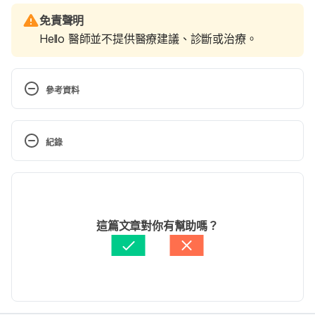
免責聲明
Hello 醫師並不提供醫療建議、診斷或治療。
參考資料
燒焦聞不到…嗅覺比你想像的還重要！（全民健康基金
會）
紀錄
https://www.twhealth.org.tw/journalView.php?
現行版本
cat=4&sid=68&page=1
 Accessed April 26, 2022
2023/02/21
藥物也會引起嗅、味覺異常反應（為恭紀念醫院）
文： 
連珮妤
這篇文章對你有幫助嗎？
醫學審稿：
張廷碩（查克醫師）
https://www.weigong.org.tw/?
由 
張凱安 Kyle Chang
 更新
aid=90&pid=53&page_name=detail&iid=318
Accessed April 26, 2022