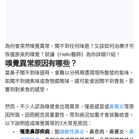
為何會突然嗅覺異常，聞不到任何味道？又該如何治療才可
恢復原來的嗅覺？就讓《Hello醫師》為你詳細介紹！
嗅覺異常原因有哪些？
當鼻子聞不到味道時，會難以分辨周遭環境所散發的氣味，
如聞不到燒焦味或食物腐敗味，還可能會因聞不到香氣，影
響到對美食的感受。
然而，不少人認為嗅覺會出現異常，僅是感冒或
鼻竇炎
等原
因所致，因而輕忽其重要性，等到病況加重才會就醫檢查。
以下說明造成嗅覺異常的3大常見原因：
罹患鼻部疾病
：如
過敏性鼻炎
、鼻息肉、鼻竇炎、
鼻