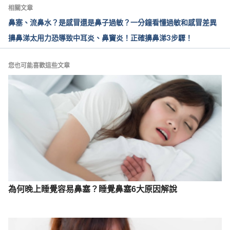
藥物引起嗅覺與味覺異常之治療（藥學雜誌）
相關文章
鼻塞、流鼻水？是感冒還是鼻子過敏？一分鐘看懂過敏和感冒差異
https://jtp.taiwan-pharma.org.tw/126/017.html
擤鼻涕太用力恐導致中耳炎、鼻竇炎！正確擤鼻涕3步驟！
Accessed April 26, 2022
嗅覺異常（臺北榮總）
您也可能喜歡這些文章
https://wd.vghtpe.gov.tw/ent/Fpage.action?
fid=4406
 Accessed April 26, 2022
了解嗅覺異常（中國醫藥大學附設醫院）
https://www.cmuh.cmu.edu.tw/HealthEdus/Detail?
no=4856
 Accessed April 26, 2022
為何晚上睡覺容易鼻塞？睡覺鼻塞6大原因解說