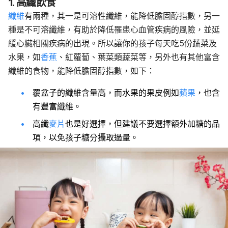
1. 高纖飲食
纖維
有兩種，其一是可溶性纖維，能降低膽固醇指數，另一
種是不可溶纖維，有助於降低罹患心血管疾病的風險，並延
緩心臟相關疾病的出現。所以讓你的孩子每天吃5份蔬菜及
水果，如
香蕉
、紅蘿蔔、葉菜類蔬菜等，另外也有其他富含
纖維的食物，能降低膽固醇指數，如下：
覆盆子的纖維含量高，而水果的果皮例如
蘋果
，也含
有豐富纖維。
高纖
麥片
也是好選擇，但建議不要選擇額外加糖的品
項，以免孩子糖分攝取過量。