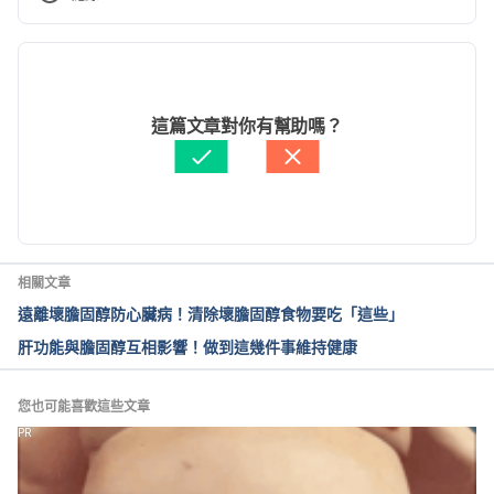
http://www.foxnews.com/story/2008/08/14/8-
foods-that-will-lower-children-cholesterol-
現行版本
levels.html. Accessed August 14, 2017
2021/12/01
High Cholesterol in Children. 
文： 
Adam Wu
這篇文章對你有幫助嗎？
http://www.webmd.com/cholesterol-
醫學審稿：
賴建翰醫師
management/guide/high-cholesterol-children#1. 
由 
于承宇
 更新
Accessed August 14, 2017
Cholesterol and Your Child. 
https://familydoctor.org/cholesterol-and-your-
相關文章
child/. Accessed August 14, 2017
遠離壞膽固醇防心臟病！清除壞膽固醇食物要吃「這些」
肝功能與膽固醇互相影響！做到這幾件事維持健康
您也可能喜歡這些文章
PR