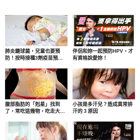
PR
肺炎鏈球菌，兒童也要預
伴侶和妳一起預防HPV，才
防！按時接種3劑疫苗預防
有資格說愛妳！
肺炎感染
PR
腹部脂肪的「剋星」找到
小孩是多汗兒？造成異常排
了，常吃這幾物，吃走大肚
汗的 3 原因
囊，瘦出小蠻腰
PR