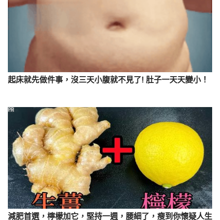
起床就先做件事，沒三天小腹就不見了! 肚子一天天變小！
PR
減肥首選，檸檬加它，堅持一週，腰細了，瘦到你懷疑人生