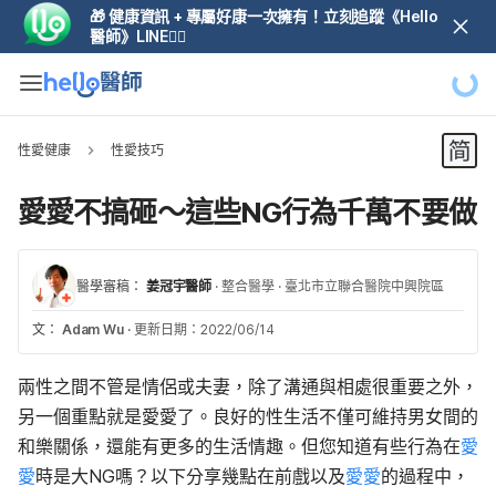
🎁 健康資訊 + 專屬好康一次擁有！立刻追蹤《Hello
醫師》LINE👆🏼
性愛健康
性愛技巧
愛愛不搞砸～這些NG行為千萬不要做
醫學審稿：
姜冠宇醫師
·
整合醫學
·
臺北市立聯合醫院中興院區
文：
Adam Wu
·
更新日期：2022/06/14
兩性之間不管是情侶或夫妻，除了溝通與相處很重要之外，
另一個重點就是愛愛了。良好的性生活不僅可維持男女間的
和樂關係，還能有更多的生活情趣。但您知道有些行為在
愛
愛
時是大NG嗎？以下分享幾點在前戲以及
愛愛
的過程中，