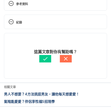
參考資料
14 Things You Should Never, Ever Do in Bed. 
https://www.rd.com/advice/relationships/never
紀錄
-do-in-bed/
現行版本
How To Have Sex: Things you should never do 
while having sex. 
2022/06/14
https://timesofindia.indiatimes.com/life-
文： 
Adam Wu
這篇文章對你有幫助嗎？
style/relationships/love-sex/9-things-you-
醫學審稿：
姜冠宇醫師
should-never-do-while-having-
由 
Jane Lee
 更新
sex/articleshow/9137470.cms
相關文章
男人不想要？4方法挑逗男友，讓他每天想愛愛！
氣喘能愛愛？伴侶享性福5招現學