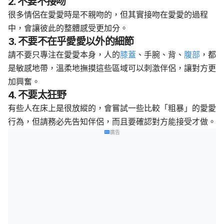
2. 不要不接吻
很多情侶在愛愛時是不親吻的，但其實接吻在愛愛的過程
中，會讓彼此的整體感受更加分。
3. 不要不在乎愛愛以外的細節
請不要只專注在愛愛本身，人的
膝蓋
、手腕、背、
腹部
，都
是敏感地帶，溫柔地撫摸這些區域可以刺激伴侶，讓對方更
加興奮。
4. 不要太狂野
有些人在床上是很放縱的，會嘗試一些比較「粗暴」的愛愛
行為，但請務必先告知伴侶，而且要確認對方能接受才做。
廣告