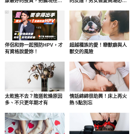
康最好的投資，把握現在不
的反應？男女做愛高潮必看
嫌晚！
攻略
PR
伴侶和妳一起預防HPV，才
超越種族的愛！戀獸癖與人
有資格說愛妳！
獸交的風險
太乾進不去？陰道乾燥原因
情話綿綿很助興！床上再火
多、不只更年期才有
熱 5點別忘