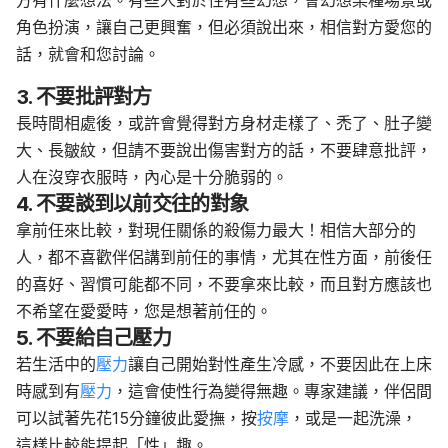
方有什麼想法。有些人對於性有些幻想，會幻想某種場景或
角色扮演，讓自己更興奮，但必須說出來，相信對方愛您的
話，就會和您討論。
3. 不要批評對方
長時間相處後，或許會覺得對方身材走樣了
、
禿了
、
肚子變
大
、
長皺紋，但請不要說出傷害對方的話，不要肆意批評，
人在沒穿衣服時，內心是十分脆弱的。
4. 不要談到以前交往的對象
拿前任來比較，對現任關係的殺傷力最大
！
相信大部分的
人，都不喜歡伴侶講到前任的事情，尤其在性方面，前
後任
的喜好、習慣可能都不同，不要拿來比較，而且對方應該也
不希望在愛愛時，您是想著前任的。
5. 不要給自己壓力
若生活中的
壓力
讓自己開始對性產生冷感，不要因此在上床
時感到有
壓力
，這會使性行為變得無趣。專家建議，伴侶間
可以試著先花15分鐘彼此愛撫，按
按摩
，或是一起洗澡，
這樣比較能提起「性」趣。