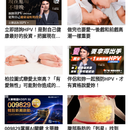
立即諮詢HPV！是對自己健
做完也要愛～後戲和前戲高
康最好的投資，把握現在不
潮一樣重要
嫌晚！
PR
柏拉圖式戀愛太崇高？「有
伴侶和妳一起預防HPV，才
愛無性」可能對你造成的6
有資格說愛妳！
種影響
PR
PR
009829掌握AI關鍵 大華韓
腹部脂肪的「剋星」找到