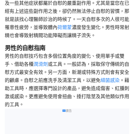
及一些其他症狀都屬於自慰的嚴重副作用。尤其是當您在已
經有上述這些副作用之後，卻仍然無法停止自慰的習慣，那
就是該找心理醫師診治的時候了。一天自慰多次的人很可能
罹患性疲勞，並導致體內
荷爾蒙
濃度發生變化。男性時常射
精也會導致射精閥功能障礙而讓精子流失。
男性的自慰指南
男性的自慰技巧包含多個位置角度的變化、使用單手或雙
手、借助各種
潤滑劑
或工具。一般認為，採取保守傳統的自
慰方式最安全有效。另一方面，新潮或特殊方式則會有安全
的顧慮。自慰之前應洗手及清潔工具，以避免
細菌感染
。藉
助工具時，應選擇專門設計的產品，避免造成傷害、紅腫刺
激或感染。更應避免使用會扭曲、捶打陰莖及其他類似作用
的工具。
廣告