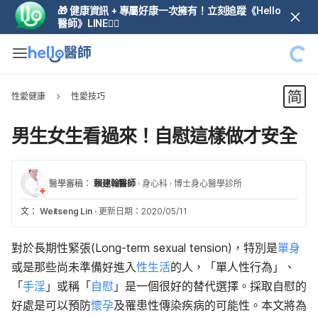
🎁 健康資訊 + 專屬好康一次擁有！立刻追蹤《Hello
醫師》LINE👆🏼
性愛健康
性愛技巧
男生女生看過來！自慰這樣做才安全
醫學審稿：
賴建翰醫師
·
身心科
·
博士身心醫學診所
文：
Weitseng Lin
·
更新日期：2020/05/11
對於長期性緊張(Long-term sexual tension)，特別是
單身
或是那些尚未準備好進入
性生活
的人，「單人性行為」、
「
手淫
」或稱「
自慰
」是一個很好的替代選擇。採取自慰的
好處是可以預防
懷孕
及罹患性傳染疾病的可能性。本文將為