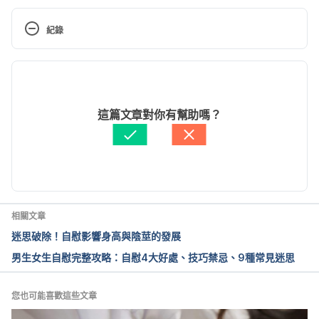
Masturbation guide. 
http://www.webmd.com/sex-
relationships/guide/masturbation-guide#1
. 
Accessed 
紀錄
May 9. 2017.
現行版本
Masturbation frequency concerns and 
recommendations.
http://www.steadyhealth.com/m
2020/05/11
edical-answers/masturbation-frequency-concerns-
文： 
Weitseng Lin
這篇文章對你有幫助嗎？
and-recommendations
Accessed May 9. 2017.
醫學審稿：
賴建翰醫師
由 
Jane Lee
 更新
Women using household item to masturbate. 
http://www.steadyhealth.com/medical-
answers/women-using-household-items-to-
masturbate
.
Accessed May 9. 2017.
相關文章
迷思破除！自慰影響身高與陰莖的發展
男生女生自慰完整攻略：自慰4大好處、技巧禁忌、9種常見迷思
您也可能喜歡這些文章