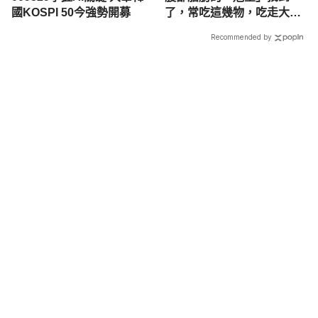
國KOSPI 50今強勢開募
了，常吃這幾物，吃走大肚
囊，瘦出小蠻腰
Recommended by
載入中