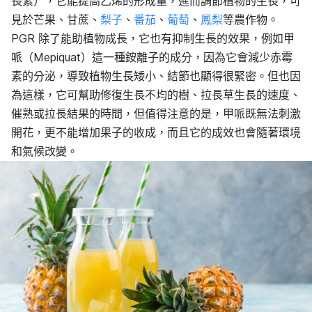
長素），它能提高乙烯的形成量，進而調節植物的生長，可
見於
芒果、甘蔗、
梨子
、
番茄
、
葡萄
、
鳳梨
等農作物。
PGR 除了能助植物成長，它也有抑制生長的效果，例如甲
哌（Mepiquat）這一種銨離子的成分，因為它會減少赤霉
素的分泌，導致植物生長矮小、結節也顯得很緊密。但也因
為這樣，它可幫助修復生長不均的樹、拉長草生長的速度、
催熟或拉長結果的時間，但值得注意的是，甲哌既無法刺激
開花，更不能增加果子的收成，而且它的成效也會隨著環境
和氣候改變。