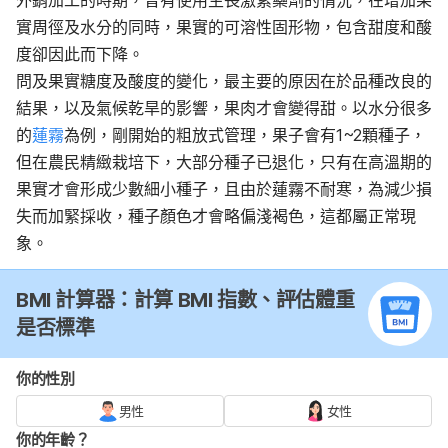
外銷加工的時期，曾有使用生長激素藥劑的情況，在增加果
實周徑及水分的同時，果實的可溶性固形物，包含甜度和酸
度卻因此而下降。
問及果實糖度及酸度的變化，最主要的原因在於品種改良的
結果，以及氣候乾旱的影響，果肉才會變得甜。以水分很多
的
蓮霧
為例，剛開始的粗放式管理，果子會有1~2顆種子，
但在農民精緻栽培下，大部分種子已退化，只有在高溫期的
果實才會形成少數細小種子，且由於蓮霧不耐寒，為減少損
失而加緊採收，種子顏色才會略偏淺褐色，這都屬正常現
象。
BMI 計算器：計算 BMI 指數、評估體重
是否標準
你的性別
男性
女性
你的年齡？