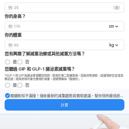
（歲）
你的身高？
cm
你的體重
kg
您有興趣了解減重治療或其他減重方法嗎？
是
否
您聽過 GIP 和 GLP-1 腸泌素減重嗎？
*GLP-1 與 GIP 為腸泌素受體促效劑，原用於第二型糖尿病，因能抑制食慾、延緩胃排空並增加
飽足感，經政府核可後也應用於減重，民間慣稱為「瘦瘦針」。
是
否
關鍵新知不漏接！接收最新的減重趨勢與實用建議，幫你保持最佳狀
態。
計算