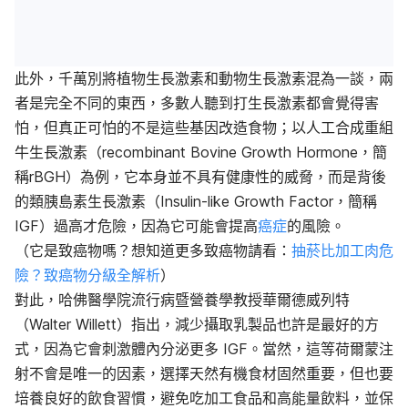
此外，千萬別將植物生長激素和動物生長激素混為一談，兩
者是完全不同的東西，多數人聽到打生長激素都會覺得害
怕，但真正可怕的不是這些基因改造食物；以人工合成重組
牛生長激素（recombinant Bovine Growth Hormone，簡
稱rBGH）為例，它本身並不具有健康性的威脅，而是背後
的類胰島素生長
激素（
Insulin-like Growth Factor，簡稱
IGF）過高才危險，因為它可能會提高
癌症
的風險。
（它是致癌物嗎？想知道更多致癌物請看：
抽菸比加工肉危
險？致癌物分級全解析
）
對此，哈佛醫學院流行病暨營養學教授華爾德威列特
（Walter Willett）指出，減少攝取乳製品也許是最好的方
式，因為它會刺激體內分泌更多 IGF。當然，這等荷爾蒙注
射不會是唯一的因素，選擇天然有機食材固然重要，但也要
培養良好的飲食習慣，避免吃加工食品和高能量飲料，並保