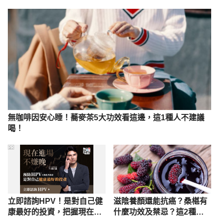
Accessed December 23, 2019.
無咖啡因安心睡！蕎麥茶5大功效看這邊，這1種人不建議
喝！
PR
立即諮詢HPV！是對自己健
滋陰養顏還能抗癌？桑椹有
康最好的投資，把握現在不
什麼功效及禁忌？這2種人