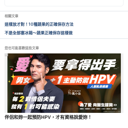
December 23, 2019.
相關文章
Hormones in Food: Should You Worry? 
這樣放才對！10種蔬果的正確保存方法
https://www.health.com/food/hormones-in-food-
不是全部塞冰箱～蔬果正確保存這樣做
should-you-worry Accessed December 23, 2019.
網路流傳芒果違法使用益收生長素，是真的嗎？ 
您也可能喜歡這些文章
https://www.coa.gov.tw/faq/faq_view.php?id=60 
PR
Accessed December 23, 2019.
激素催熟鳳梨！吃多恐性早熟？ 
https://www.coa.gov.tw/faq/faq_view.php?
id=16&RWD_mode=N Accessed December 23, 
2019.
謠傳農民為防止蓮霧寒害，在植株上噴灑很多強效性
生長激素，人吃下去會加速老化，請問這是真的嗎？ 
伴侶和妳一起預防HPV，才有資格說愛妳！
https://www.coa.gov.tw/faq/faq_view.php?id=166 