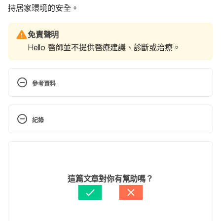
持居家環境的安全。
免責聲明
Hello 醫師並不提供醫療建議、診斷或治療。
參考資料
Plant Growth Regulators for Turf, Landscape and 
Garden. https://www.lawn-care-
紀錄
academy.com/plant-growth-regulators.html 
Accessed December 23, 2019.
現行版本
Plant Growth Regulator (PGR) Management 
2024/11/19
Considerations for the 2013 Crop (Collins and 
文： 
黎佳燊
這篇文章對你有幫助嗎？
Whitaker). 
醫學審稿：
賴建翰醫師
http://www.ugacotton.com/2013/07/plant-growth-
由 
于承宇
 更新
regulator-pgr-management-considerations-for-the-
2013-crop-collins-and-whitaker/ Accessed 