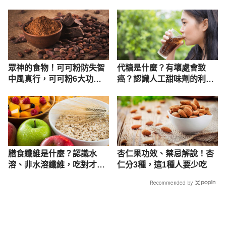
嫌晚！
要小心
眾神的食物！可可粉防失智
代糖是什麼？有壞處會致
中風真行，可可粉6大功
癌？認識人工甜味劑的利與
效、食用禁忌介紹
弊
膳食纖維是什麼？認識水
杏仁果功效、禁忌解說！杏
溶、非水溶纖維，吃對才有
仁分3種，這1種人要少吃
益腸胃
Recommended by
載入中