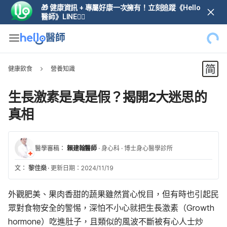
🎁 健康資訊 + 專屬好康一次擁有！立刻追蹤《Hello
醫師》LINE👆🏼
健康飲食
營養知識
生長激素是真是假？揭開2大迷思的
真相
醫學審稿：
賴建翰醫師
·
身心科
·
博士身心醫學診所
文：
黎佳燊
·
更新日期：2024/11/19
外觀肥美、果肉香甜的蔬果雖然賞心悅目，但有時也引起民
眾對食物安全的警惕，深怕不小心就把生長激素（Growth
hormone）吃進肚子，且類似的風波不斷被有心人士炒