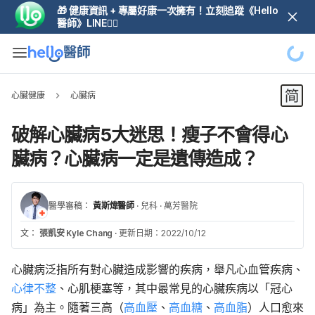
🎁 健康資訊 + 專屬好康一次擁有！立刻追蹤《Hello
醫師》LINE👆🏼
心臟健康
心臟病
破解心臟病5大迷思！瘦子不會得心
臟病？心臟病一定是遺傳造成？
醫學審稿：
黃斯煒醫師
·
兒科
·
萬芳醫院
文：
張凱安 Kyle Chang
·
更新日期：2022/10/12
心臟病泛指所有對心臟造成影響的疾病，舉凡心血管疾病、
心律不整
、心肌梗塞等，其中最常見的心臟疾病以「冠心
病」為主。隨著三高（
高血壓
、
高血糖
、
高血脂
）人口愈來