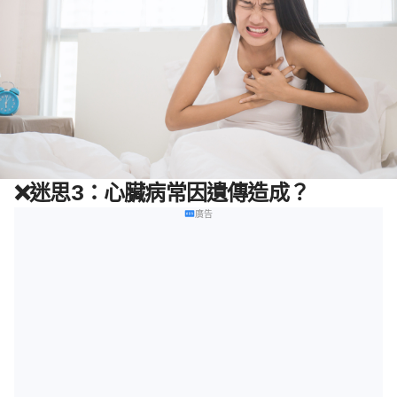
❌
迷思
3：心臟病常因遺傳造成？
廣告