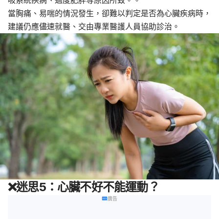
當胸痛、易喘的情況發生，卻難以判定是否為心臟疾病時，
建議仍應儘速就醫、交由專業醫護人員協助診治。
❌
迷思
5：心臟不好不能運動？
廣告