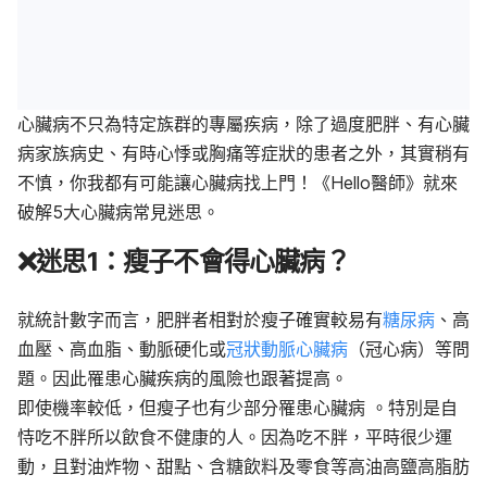
心臟病不只為特定族群的專屬疾病，除了過度肥胖、有心臟
病家族病史、有時心悸或胸痛等症狀的患者之外，其實稍有
不慎，你我都有可能讓心臟病找上門！《Hello醫師》就來
破解5大心臟病常見迷思。
❌
迷思
1
：瘦子不會得心臟病？
就統計數字而言，肥胖者相對於瘦子確實較易有
糖尿病
、高
血壓、高血脂、動脈硬化或
冠狀動脈心臟病
（冠心病）等問
題。因此罹患心臟疾病的風險也跟著提高。
即使機率較低，但瘦子也有少部分罹患心臟病 。特別是自
恃吃不胖所以飲食不健康的人。因為吃不胖，平時很少運
動，且對油炸物、甜點、含糖飲料及零食等高油高鹽高脂肪