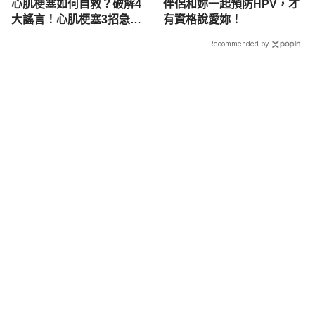
心肌梗塞如何自救？破解4
伴侶和妳一起預防HPV，才
大謠言！心肌梗塞3招急救
有資格說愛妳！
學起來
Recommended by
載入中