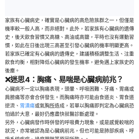
家族有心臟病史，確實是心臟病的高危險族群之一，但僅是
機率較一般人高，而非絕對。此外，若家族有心臟病的遺傳
史，後天飲食習慣又高糖、高油或高鹽，平時也沒有運動習
慣，如此在日後出現三高甚至引發心臟病的機率明顯更高。
若家族已確定有心臟病的遺傳史，建議積極調整生活、注重
飲食均衡，相對降低心臟病的發生機率，避免邁上家族史的
後塵。
❌
迷思
4：胸痛、易喘是心臟病前兆？
心臟病不一定以胸痛表現，頭暈、呼吸困難、牙痛、胃痛或
肩膀痛等亦會合併發生。而胸痛時亦可能由食道炎、胃食道
逆流、
胃潰瘍
或氣胸
所
造成，若單以胸痛即判定為心臟病恐
怕過於大意，最好仍應盡快就醫診斷處理。
另外，心臟病發作時併發的呼吸費力現象，或是感覺較喘的
狀況，亦常被認為是心臟病前兆，但也可能是肺部疾病、呼
吸系統疾病、過度肥胖等原因所致。。