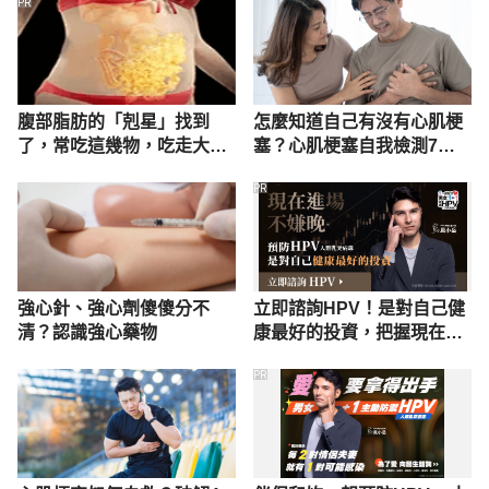
PR
腹部脂肪的「剋星」找到
怎麼知道自己有沒有心肌梗
了，常吃這幾物，吃走大肚
塞？心肌梗塞自我檢測7症
囊，瘦出小蠻腰
狀一次看
PR
強心針、強心劑傻傻分不
立即諮詢HPV！是對自己健
清？認識強心藥物
康最好的投資，把握現在不
嫌晚！
PR