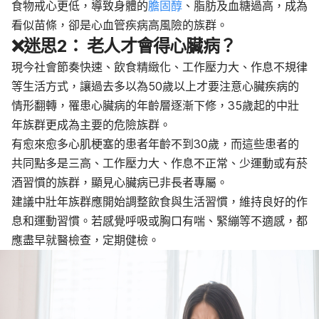
食物戒心更低，導致身體的
膽固醇
、脂肪及血糖過高，成為
看似苗條，卻是心血管疾病高風險的族群。
❌
迷思2： 老人才會得心臟病？
現今社會節奏快速、飲食精緻化、工作壓力大、作息不規律
等生活方式，讓過去多以為50歲以上才要注意心臟疾病的
情形翻轉，罹患心臟病的年齡層逐漸下修，35歲起的中壯
年族群更成為主要的危險族群。
有愈來愈多心肌梗塞的患者年齡不到30歲，而這些患者的
共同點多是三高、工作壓力大、作息不正常、少運動或有菸
酒習慣的族群，顯見心臟病已非長者專屬。
建議中壯年族群應開始調整飲食與生活習慣，維持良好的作
息和運動習慣。若感覺呼吸或胸口有喘、緊繃等不適感，都
應盡早就醫檢查，定期健檢。