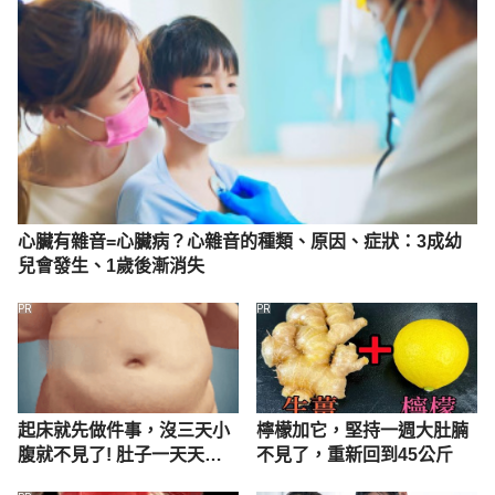
https://www.twhealth.org.tw/journalView.php?
cat=16&sid=268&page=2
 Accessed August 10, 
2022
心臟有雜音=心臟病？心雜音的種類、原因、症狀：3成幼
兒會發生、1歲後漸消失
PR
PR
起床就先做件事，沒三天小
檸檬加它，堅持一週大肚腩
腹就不見了! 肚子一天天變
不見了，重新回到45公斤
小！