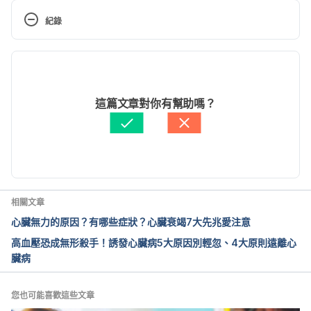
https://www.hpa.gov.tw/Pages/Detail.aspx?
紀錄
nodeid=632&pid=1188
 Accessed August 10, 2022
現行版本
無聲接近的殺手-心血管疾病(中) 保健篇（衛福部）
https://health99.hpa.gov.tw/article/87
 Accessed 
2022/10/12
August 10, 2022
文： 
張凱安 Kyle Chang
這篇文章對你有幫助嗎？
醫學審稿：
黃斯煒醫師
如何做個「好心」人 避免心臟傷很大（衛福部）
由 
Arthur Cheng
 更新
https://www.hpa.gov.tw/Pages/Detail.aspx?
nodeid=4306&pid=13862
 Accessed August 10, 
2022
相關文章
心血管疾病從來不”嫌”你年輕! 牢記促發徵兆，快就醫
心臟無力的原因？有哪些症狀？心臟衰竭7大先兆愛注意
保安康!（衛福部）
https://www.mohw.gov.tw/cp-
高血壓恐成無形殺手！誘發心臟病5大原因別輕忽、4大原則遠離心
4624-57331-1.html
 Accessed August 10, 2022
臟病
全球最胖男48歲短命辭世 好瘦才易好長壽（全民健康
基金會）
您也可能喜歡這些文章