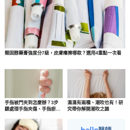
類固醇藥膏強度分7級，皮膚癢擦哪款？選用4重點一次看
手指被門夾到怎麼辦？3步
濕濕有兩種、潮吹也有！研
驟處理手指夾傷、手指瘀血
究帶你解開潮吹之謎
腫脹