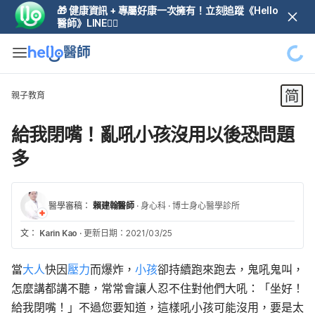
🎁 健康資訊 + 專屬好康一次擁有！立刻追蹤《Hello
醫師》LINE👆🏼
親子教育
給我閉嘴！亂吼小孩沒用以後恐問題
多
醫學審稿：
賴建翰醫師
·
身心科
·
博士身心醫學診所
文：
Karin Kao
·
更新日期：2021/03/25
當
大人
快因
壓力
而爆炸，
小孩
卻持續跑來跑去，鬼吼鬼叫，
怎麼講都講不聽，常常會讓人忍不住對他們大吼：「坐好！
給我閉嘴！」不過您要知道，這樣吼小孩可能沒用，要是太