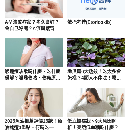
A型流感症狀？多久會好？
依托考昔(Etoricoxib)
會自己好嗎？A流與感冒差
異一次看
喉嚨癢咳嗽喝什麼、吃什麼
地瓜葉6大功效！吃太多會
緩解？喉嚨乾咳、乾痛原因
怎樣？4類人不能吃！壞處
解析
禁忌曝
2025魚油推薦評價25款！魚
低血糖症狀、9大原因解
油挑選4重點、何時吃一次
析！突然低血糖吃什麼？7