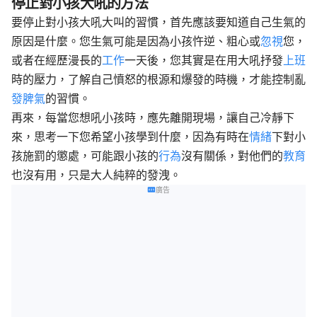
停止對小孩大吼的方法
要停止對小孩大吼大叫的習慣，首先應該要知道自己生氣的
原因是什麼。您生氣可能是因為小孩忤逆、粗心或
忽視
您，
或者在經歷漫長的
工作
一天後，您其實是在用大吼抒發
上班
時的壓力，了解自己憤怒的根源和爆發的時機，才能控制亂
發脾氣
的習慣。
再來，每當您想吼小孩時，應先離開現場，讓自己冷靜下
來，思考一下您希望小孩學到什麼，因為有時在
情緒
下對小
孩施罰的懲處，可能跟小孩的
行為
沒有關係，對他們的
教育
也沒有用，只是大人純粹的發洩。
廣告