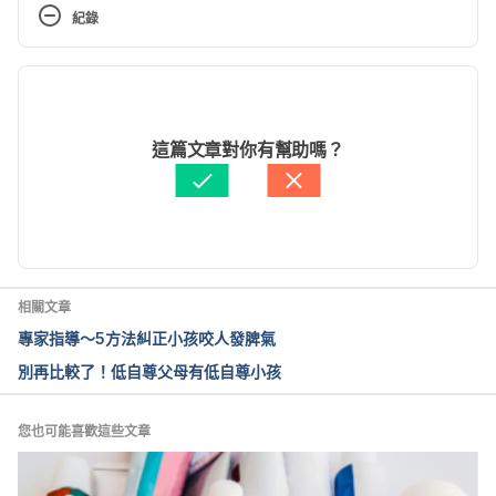
http://mypositiveparenting.org/2014/01/11/break-
紀錄
the-yelling-habit/
 . Accessed April 2, 2017
現行版本
2021/03/25
文： 
Karin Kao
這篇文章對你有幫助嗎？
醫學審稿：
賴建翰醫師
由 
周士閔
 更新
相關文章
專家指導～5方法糾正小孩咬人發脾氣
別再比較了！低自尊父母有低自尊小孩
您也可能喜歡這些文章