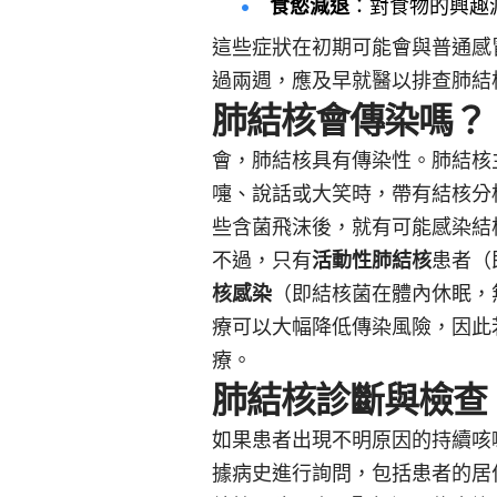
食慾減退
：對食物的興趣
這些症狀在初期可能會與普通感
過兩週，應及早就醫以排查肺結
肺結核會傳染嗎？
會，肺結核具有傳染性。肺結核
嚏、說話或大笑時，帶有結核分
些含菌飛沫後，就有可能感染結
不過，只有
活動性肺結核
患者（
核感染
（即結核菌在體內休眠，
療可以大幅降低傳染風險，因此
療。
肺結核診斷與檢查
如果患者出現不明原因的持續咳
據病史進行詢問，包括患者的居