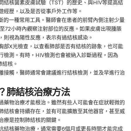
結核菌素皮膚試驗（TST）的歷史、與HIV等提高結
遊經歷，以及是否從事戶外工作等。
診斷的一種常用工具。醫師會在患者的前臂內側注射少量
8至72小時內觀察注射部位的反應。如果皮膚出現腫脹
，則視為陽性反應，表示有過結核感染。
胸部X光檢查，以查看肺部是否有結核的跡象，也可能
行檢測。有時，HIV檢測也會被納入診斷過程，因為
肺結核。
離接觸，醫師通常會建議進行結核檢測，並及早進行治
？肺結核治療方法
過藥物治療才能根治。雖然有些人可能會在症狀輕微的
肺結核會持續存在，並有可能擴散至其他器官，甚至威
治療是控制肺結核的關鍵。
抗結核藥物治療，通常需要6個月或更長時間才能完成