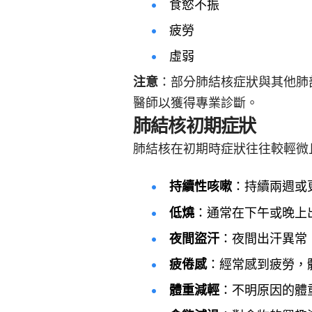
食慾不振
疲勞
虛弱
注意
：部分肺結核症狀與其他肺
醫師以獲得專業診斷。
肺結核初期症狀
肺結核在初期時症狀往往較輕微
持續性咳嗽
：持續兩週或
低燒
：通常在下午或晚上
夜間盜汗
：夜間出汗異常
疲倦感
：經常感到疲勞，
體重減輕
：不明原因的體