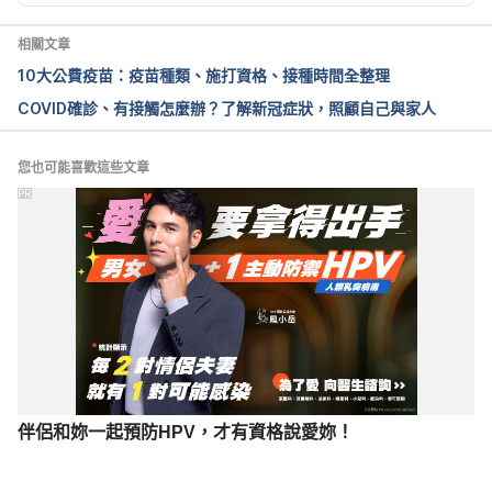
diseases/bulletins/selfreportedlongcovidafterinfecti
onwiththeomicronvariant/18july2022
 Accessed 
相關文章
January 9, 2023. 
10大公費疫苗：疫苗種類、施打資格、接種時間全整理
COVID確診、有接觸怎麼辦？了解新冠症狀，照顧自己與家人
British Heart Foundation. Long-Covid. Bhf.org.uk. 
Published June 2023. 
https://www.bhf.org.uk/informationsupport/heart-
您也可能喜歡這些文章
matters-magazine/news/coronavirus-and-your-
PR
health/long-covid#last
 Accessed January 9, 2023. 
Study Identifies Four Major Subtypes of Long 
COVID. WCM 
Newsroom.
https://news.weill.cornell.edu/news/202
2/12/study-identifies-four-major-subtypes-of-long-
covid
 Accessed January 9, 2023. 
Davis HE, Assaf GS, McCorkell L, et al. 
伴侶和妳一起預防HPV，才有資格說愛妳！
Characterizing long COVID in an international 
cohort: 7 months of symptoms and their impact. 