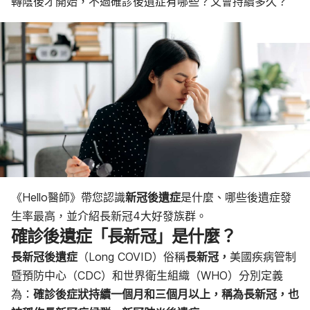
轉陰後才開始，不過確診後遺症有哪些？又會持續多久？
2.頭暈、胸悶胸痛、心悸
3.咳嗽、呼吸困難、喘
4.心理健康症狀
5.其他症狀
新冠肺炎後遺症常見症狀
確診後遺症4大高風險族群
《Hello醫師》帶您認識
新冠後遺症
是什麼、哪些後遺症發
生率最高，並介紹長新冠4大好發族群。
確診後遺症「
長新冠」
是什麼？
長新冠後遺症
（Long COVID）俗稱
長新冠，
美國疾病管制
暨預防中心（CDC）和世界衛生組織（WHO）分別定義
為：
確診後症狀持續一個月和三個月以上，稱為長新冠，也