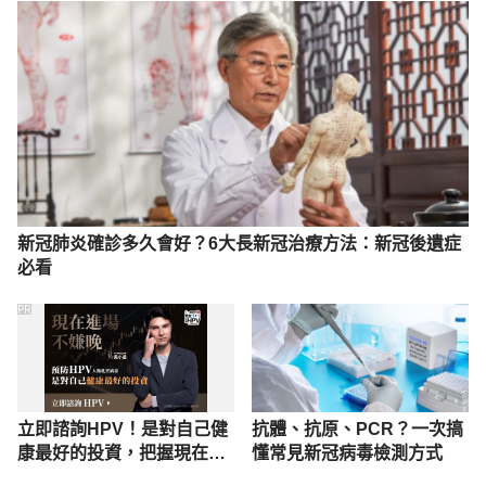
eClinicalMedicine
. 2021;38:101019. 
doi:10.1016/j.eclinm.2021.101019
Understanding post-COVID-19 symptoms and 
“long COVID.” 
Healthdirect.gov.au.
https://www.healthdirect.gov.au
/covid-19/post-covid-symptoms-long-covid
Published 2022. Accessed January 9, 2023. 
新冠肺炎確診多久會好？6大長新冠治療方法：新冠後遺症
擺脫「長新冠」病毒的後遺症（仁愛醫療財團法人台
必看
中仁愛醫院）https://www.jah.org.tw/news/index-
1.asp?m=9&m1=7&m2=71&id=3134 Accessed 
PR
October 20, 2023
 新冠肺炎後遺症之中醫治療（台北市政府衛生局）
https://health.gov.taipei/News_Content.aspx?
立即諮詢HPV！是對自己健
抗體、抗原、PCR？一次搞
n=BB5A41BA1E6CA260&sms=72544237BBE4C5F
康最好的投資，把握現在不
懂常見新冠病毒檢測方式
6&s=612147D545C808E4 Accessed October 20, 
嫌晚！
2023