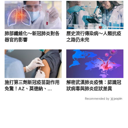
肺部纖維化～新冠肺炎對各
歷史流行傳染病～人類抗疫
器官的影響
之路仍未完
施打第三劑新冠疫苗副作用
解密武漢肺炎疫情：認識冠
免驚！AZ、莫德納、
狀病毒與肺炎症狀差異
BNT、高端疫苗症狀一次
Recommended by
看！
載入中