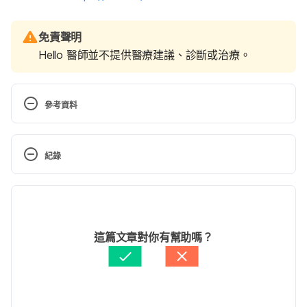
免責聲明
Hello 醫師並不提供醫療建議、診斷或治療。
參考資料
CDC. Long COVID or Post-COVID Conditions. 
Centers for Disease Control and Prevention. 
紀錄
Published December 16, 
2022.
https://www.cdc.gov/coronavirus/2019-
現行版本
ncov/long-term-effects/index.html
 Accessed 
January 9, 2023. 
2023/10/20
文： 
曹嘉儀
這篇文章對你有幫助嗎？
Ayoubkhani D. Self-reported long COVID after 
資料查核：
Hello 醫師
infection with the Omicron variant in the UK. 
由 
曹嘉儀
 更新
Ons.gov.uk
https://www.ons.gov.uk/peoplepopulatio
nandcommunity/healthandsocialcare/conditionsand