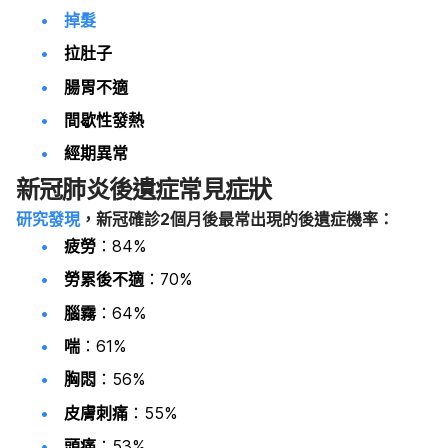
掉髮
拉肚子
腸胃不適
間歇性發熱
經期異常
新冠肺炎後遺症常見症狀
研究發現
，新冠確診2個月後最常出現的後遺症機率：
疲勞
：84%
勞累後不適
：70%
腦霧
：64%
喘
：61%
胸悶
：56%
皮膚刺痛
：55%
頭痛
：53%