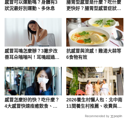
感冒可以運動嗎？身體有3
腸胃型感冒是什麼？吃什麼
狀況最好別運動、多休息
更快好？腸胃型感冒症狀、
原因與照護
感冒耳鳴怎麼辦？3撇步改
抗感冒與流感！雞湯大蒜等
善耳朵嗡嗡叫！耳鳴超過2
6食物有效
天快就醫，以防聽力受損
感冒怎麼好的快？吃什麼？
2026養生村懶人包：北中南
4大感冒快速痊癒飲食、簡
11間養生村推薦、收費與設
單食譜公開
施比較
Recommended by