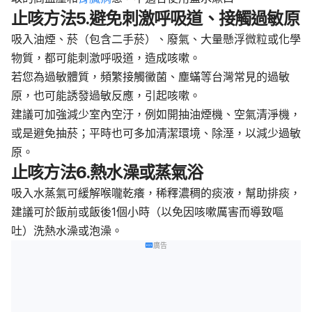
止咳方法5.避免刺激呼吸道、接觸過敏原
吸入油煙、菸（包含二手菸）、廢氣、大量懸浮微粒或化學
物質，都可能刺激呼吸道，造成咳嗽。
若您為過敏體質，頻繁接觸黴菌、塵蟎等台灣常見的過敏
原，也可能誘發過敏反應，引起咳嗽。
建議可加強減少室內空汙，例如開抽油煙機、空氣清淨機，
或是避免抽菸；平時也可多加清潔環境、除溼，以減少過敏
原。
止咳方法6.熱水澡或蒸氣浴
吸入水蒸氣可緩解喉嚨乾癢，稀釋濃稠的痰液，幫助排痰，
建議可於飯前或飯後1個小時（以免因咳嗽厲害而導致嘔
吐）洗熱水澡或泡澡。
廣告