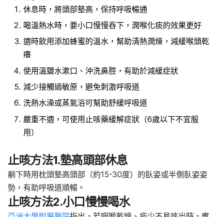
休息時，將頭部墊高，保持呼吸暢通
喝溫熱水時，要小口慢慢吞下，潤喉化痰的效果更好
適時飲用添加蜂蜜的溫水，幫助清熱潤燥，減緩喉頭乾
癢
使用溫鹽水漱口、沖洗鼻腔，有助於減緩症狀
減少接觸過敏原，避免刺激呼吸道
洗熱水澡或蒸氣浴可幫助舒緩呼吸道
嚴重不適，可使用止咳藥緩解症狀（6歲以下不宜服
用）
止咳方法1.墊高頭部休息
躺下時用枕頭墊高頭部（約15-30度）的臥姿或半側臥姿姿
勢，有助呼吸道順暢。
止咳方法
2.小口慢慢喝水
亞洲大學附屬醫院
指出，若咽喉乾燥、痰少不易咳出時，應