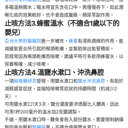
多喝溫熱開水；喝水時宜先含在口中，再慢慢吞下，如此潤
喉化痰的效果較好，也不會造成腹脹、頻尿等副作用。
止咳方法3.蜂蜜溫水（不適合1歲以下的
嬰兒）
亞洲大學附屬醫院
進一步補充，
蜂蜜
有清熱潤燥的作用，能
減緩氣管炎所引起的喉頭乾癢，並幫助排出氣管積痰。
若經常因為喉頭乾癢而咳嗽，建議平時可多飲用蜂蜜水，以
保養喉嚨、減少咳嗽。
止咳方法4.溫鹽水漱口、沖洗鼻腔
一項
蘇格蘭研究
發現，用鹽水漱口和
鹽水沖洗鼻腔
，有助於
減輕感冒症狀，並縮短咳嗽等症狀的持續時間（約減少2
天）。
可用鹽水漱口1天3次，鹽分濃度要滲透壓比人體高，因此
可用1杯200毫升的溫水加2克鹽調製。
不過，用鹽水漱口時，難免會吞入部份鹽水，需要限制鈉攝
取的高血壓和
腎臟病
患，不適合使用鹽水漱口。