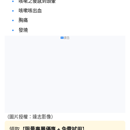
咳嗽之後感到頭暈
咳嗽咳出血
胸痛
發燒
廣告
（圖片授權：達志影像）
領取【
限量專屬優惠 + 免費試用
】
⠀