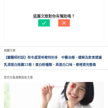
2. 9 Ways To Stop Coughing at 
Night（ClevelandClinic）
2024/11/08
https://health.clevelandclinic.org/how-to-stop-
文： 
曹嘉儀
這篇文章對你有幫助嗎？
coughing-at-night/
Accessed April 17, 2023
資料查核：
Hello 醫師
由 
張凱安 Kyle Chang
 更新
3. 痰多為什麼要吸蒸氣？（台北榮民總醫院）
http://olddoc.tmu.edu.tw/twchin/care/steam.htm
Accessed April 17, 2023
相關文章
4. 預防高齡長者嗆咳（台中榮民總醫院護理部）
【聽醫師的話】秋冬感冒咳嗽特別多 中醫治療、緩解及飲食建議
https://www3.vghtc.gov.tw:8443/html/images/upim
乳清蛋白推薦22款！蛋白粉種類、高蛋白口味、哪裡買完整看
ages/1729261E346.pdf
Accessed April 17, 2023
5. 咳嗽的中醫預防與保健（亞洲大學附屬醫院）
您也可能喜歡這些文章
https://auh.org.tw/NewsInfo/HealthEducationInfo?
docid=523 Accessed April 17, 2023