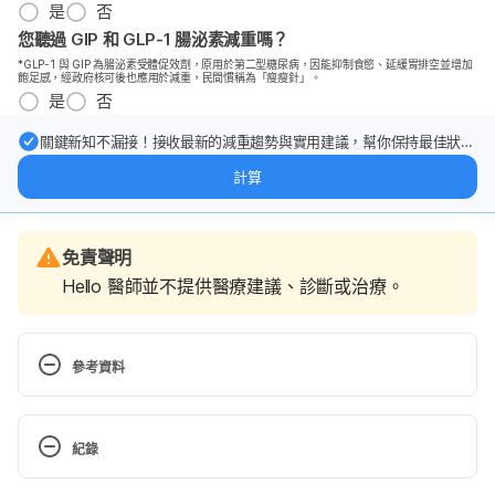
是
否
您聽過 GIP 和 GLP-1 腸泌素減重嗎？
*GLP-1 與 GIP 為腸泌素受體促效劑，原用於第二型糖尿病，因能抑制食慾、延緩胃排空並增加
飽足感，經政府核可後也應用於減重，民間慣稱為「瘦瘦針」。
是
否
關鍵新知不漏接！接收最新的減重趨勢與實用建議，幫你保持最佳狀
態。
計算
免責聲明
Hello 醫師並不提供醫療建議、診斷或治療。
參考資料
Boxers vs. Briefs: How Underwear Can Affect 
Sperm Health. https://www.healthline.com/health-
紀錄
news/boxers-vs-briefs-underwear-affects-sperm-
health#1
現行版本