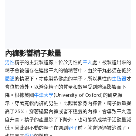
內褲影響精子數量
男性
精子的主要製造廠，位於男性的
睪丸
處，被製造出來的
精子會被儲存在連接睪丸的輸精管中，由於睪丸必須在低於
體溫
的情況下，才能製造健康的精子，所以男性的
生殖器
才
會位於體外，以避免精子的質量和數量受到體溫影響而下
降。根據英國
牛津大學
(University of Oxford)的研究顯
示，穿著寬鬆內褲的男生，比起著緊身內褲者，精子數量提
高了25%，穿著過緊內褲或者不透氣的內褲，會導致睪丸溫
度升高，精子的產量除了下降外，也可能造成精子活動量減
低。因此跑不動的精子在遇到
卵子
前，就會通通被消滅了，
也提高了
受孕
的難度。