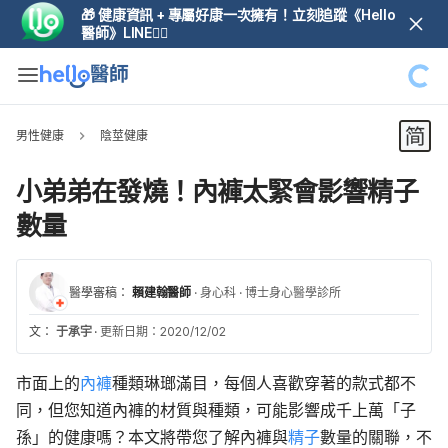
🎁 健康資訊 + 專屬好康一次擁有！立刻追蹤《Hello
醫師》LINE👆🏼
男性健康
陰莖健康
小弟弟在發燒！內褲太緊會影響精子
數量
醫學審稿：
賴建翰醫師
·
身心科
·
博士身心醫學診所
文：
于承宇
·
更新日期：2020/12/02
市面上的
內褲
種類琳瑯滿目，每個人喜歡穿著的款式都不
同，但您知道內褲的材質與種類，可能影響成千上萬「子
孫」的健康嗎？本文將帶您了解內褲與
精子
數量的關聯，不