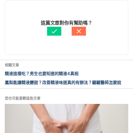
Boxers vs. Briefs: Increasing Sperm Count. 
2020/12/02
https://www.webmd.com/infertility-and-
文： 
于承宇
這篇文章對你有幫助嗎？
reproduction/features/boxers-vs-briefs-increasing-
醫學審稿：
賴建翰醫師
sperm-count
由 
徐佳蓁
 更新
Type of underwear worn and markers of testicular 
function among men attending a fertility center. 
https://academic.oup.com/humrep/article/33/9/174
相關文章
9/5066758
精液這樣吃？男生也要知道的精液4真相
鳳梨能讓精液變甜？改善精液味道真的有辦法？聽聽醫師怎麼說
Effect of different types of textile fabric on 
spermatogenesis. I. Electrostatic potentials 
generated on surface of human scrotum by 
您也可能喜歡這些文章
wearing different types of fabric.
https://www.ncbi.nlm.nih.gov/pubmed/1503251