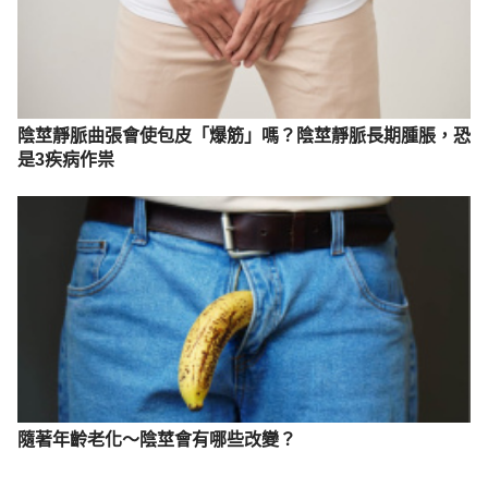
Is your underwear lowering your sperm count and 
making you infertile? 
https://www.thehealthsite.com/sexual-health/is-
your-underwear-lowering-your-sperm-count-and-
making-you-infertile-d1117-532110/
陰莖靜脈曲張會使包皮「爆筋」嗎？陰莖靜脈長期腫脹，恐
Effect of different types of textiles on sexual 
是3疾病作祟
activity. Experimental study. 
https://www.ncbi.nlm.nih.gov/pubmed/8262106
隨著年齡老化～陰莖會有哪些改變？