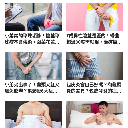
小弟弟的珍珠項鍊！陰莖珍
7成男性陰莖是歪的！彎曲
珠疹不會傳染，跟菜花差很
超過30度需就醫，治療靠陰
大，這種男人最容易長！
莖彎曲矯正術
小弟弟出事了！龜頭又紅又
包皮炎會自己好嗎？和龜頭
癢怎麼辦？龜頭炎6大症狀
炎的差異？包皮發炎的症
別輕忽
狀、治療一次看