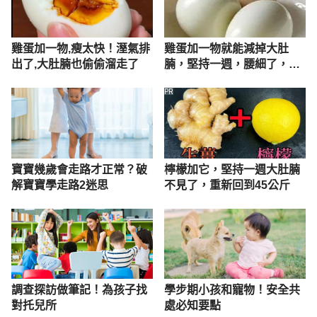
雞蛋加一物,瘦太快！溼氣排
雞蛋加一物就能減掉大肚
出了,大肚腩也偷偷溜走了
腩，堅持一週，腰細了，瘦
到你懷疑人生！
PR
寶寶幾歲會走路才正常？破
檸檬加它，堅持一週大肚腩
解寶寶學走路2迷思
不見了，重新回到45公斤
調查探訪做筆記！為孩子找
學步期小孩和寵物！安全共
對托兒所
處必知要點