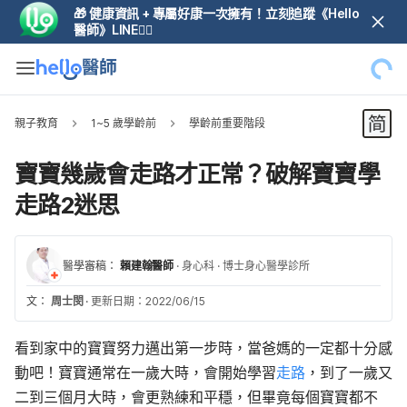
🎁 健康資訊 + 專屬好康一次擁有！立刻追蹤《Hello
醫師》LINE👆🏼
親子教育
1~5 歲學齡前
學齡前重要階段
寶寶幾歲會走路才正常？破解寶寶學
走路2迷思
醫學審稿：
賴建翰醫師
·
身心科
·
博士身心醫學診所
文：
周士閔
·
更新日期：2022/06/15
看到家中的寶寶努力邁出第一步時，當爸媽的一定都十分感
動吧！寶寶通常在一歲大時，會開始學習
走路
，
到了一歲又
二到三個月大時
，會更熟練和平穩，但畢竟每個寶寶都不