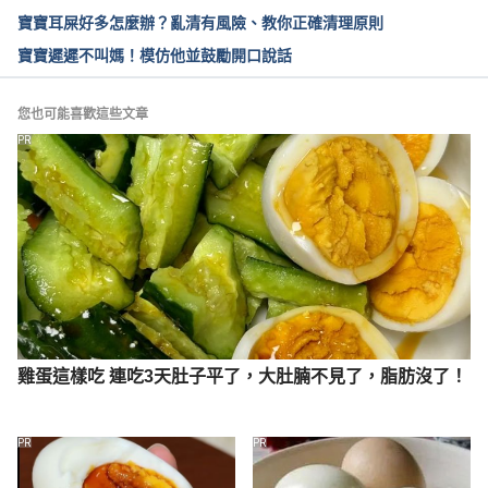
0328075702.htm
寶寶耳屎好多怎麼辦？亂清有風險、教你正確清理原則
寶寶遲遲不叫媽！模仿他並鼓勵開口說話
Bowlegs and Knock-Knees. 
https://www.healthychildren.org/English/health-
issues/conditions/orthopedic/Pages/Bowlegs-and-
您也可能喜歡這些文章
Knock-Knees.aspx
PR
雞蛋這樣吃 連吃3天肚子平了，大肚腩不見了，脂肪沒了！
PR
PR