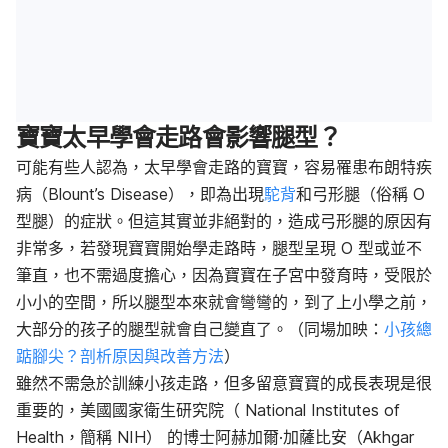
寶寶太早學會走路會影響腿型？
可能有些人認為，太早學會走路的寶寶，容易罹患布朗特疾
病（Blount’s Disease），即為出現
駝背
和弓形腿（俗稱 O
型腿）的症狀。但這其實並非絕對的，造成弓形腿的原因有
非常多，若發現寶寶開始學走路時，腿型呈現 O 型或並不
筆直，也不需過度擔心，因為寶寶在子宮中發育時，受限於
小小的空間，所以腿型本來就會彎彎的，到了上小學之前，
大部分的孩子的腿型就會自己變直了。（同場加映：
小孩總
踮腳尖？剖析原因與改善方法
）
雖然不需急於訓練小孩走路，但多留意寶寶的成長表現是很
重要的，美國國家衛生研究院（ National Institutes of
Health，簡稱 NIH） 的博士阿赫加爾·加薩比安（Akhgar