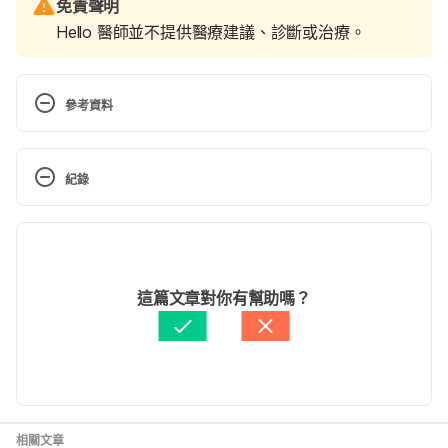
免責聲明
Hello 醫師並不提供醫療建議、診斷或治療。
參考資料
Are Early Walking Babies the Future Geniuses?. 
https://flo.health/being-a-mom/your-baby/growth-
紀錄
and-development/early-walking-babies
現行版本
15 Things Parents Need To Know About An Early 
Walking Baby. 
https://www.babygaga.com/15-fun-
2022/06/15
things-parents-need-to-know-about-an-early-
文： 
周士閔
這篇文章對你有幫助嗎？
walking-baby/
醫學審稿：
賴建翰醫師
Child development: Early walker or late walker of 
little consequence
https://www.sciencedaily.com/releases/2013/03/13
相關文章